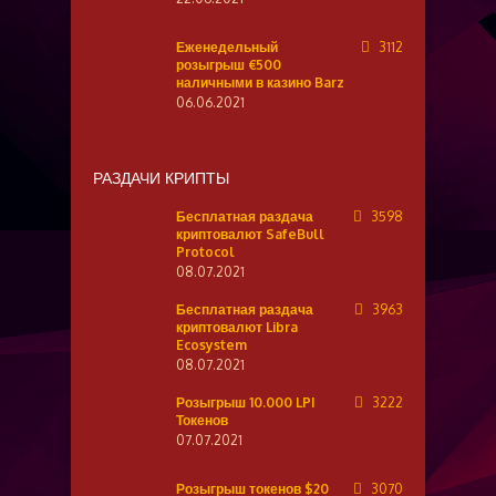
Еженедельный
3112
розыгрыш €500
наличными в казино Barz
06.06.2021
РАЗДАЧИ КРИПТЫ
Бесплатная раздача
3598
криптовалют SafeBull
Protocol
08.07.2021
Бесплатная раздача
3963
криптовалют Libra
Ecosystem
08.07.2021
Розыгрыш 10.000 LPI
3222
Токенов
07.07.2021
Розыгрыш токенов $20
3070