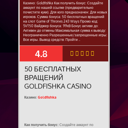
Казино: Goldfishka Как получить бонус: Создайте
аккаунт по нашей ссылке (предварительно
почистите куки). Для кого предназначен: Для новых
игроков. Сумма бонуса: 50 бесплатных вращений
на слот Game of Thrones 243 Ways Промо код:
SVT50 Вайджер бонуса: 99xB Бонус активе до:
Активен до отмены Максимальная сумма к выводу:
Неограниченно Разрешенные/запрещенные игры:
Все игры. Вывод средств: Пройти ..
4.8
SUMMARY
50 БЕСПЛАТНЫХ
ВРАЩЕНИЙ
GOLDFISHKA CASINO
Казино:
Goldfishka
Как получить бонус:
Создайте аккаунт по