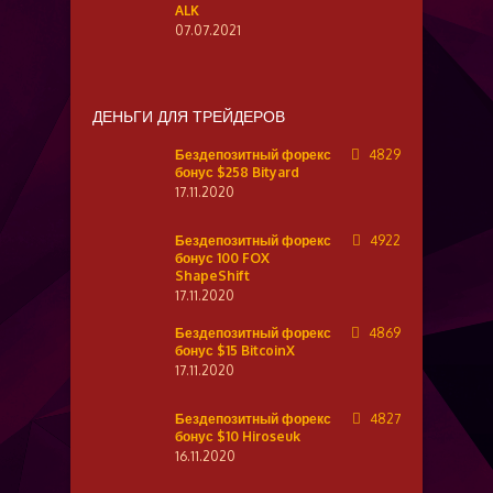
ALK
07.07.2021
ДЕНЬГИ ДЛЯ ТРЕЙДЕРОВ
Бездепозитный форекс
4829
бонус $258 Bityard
17.11.2020
Бездепозитный форекс
4922
бонус 100 FOX
ShapeShift
17.11.2020
Бездепозитный форекс
4869
бонус $15 BitcoinX
17.11.2020
Бездепозитный форекс
4827
бонус $10 Hiroseuk
16.11.2020