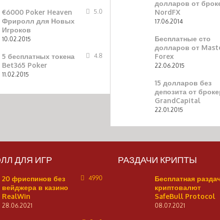
долларов от брок
€6000 Poker Heaven
5.0
NordFX
Фриролл для Новых
17.06.2014
Игроков
Бесплатные сто
10.02.2015
долларов от Mast
5 бесплатных токена
4.8
Forex
Bet365 Poker
22.06.2015
11.02.2015
15 долларов без
депозита от броке
GrandCapital
22.01.2015
ЛЛ ДЛЯ ИГР
РАЗДАЧИ КРИПТЫ
20 фриспинов без
4990
Бесплатная разда
вейджера в казино
криптовалют
RealWin
SafeBull Protocol
28.06.2021
08.07.2021