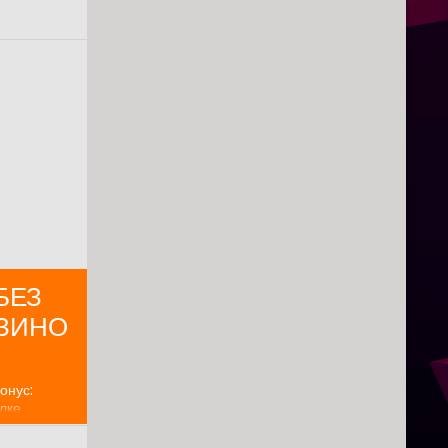
БЕЗ
АЗИНО
онус:
лке
). После
-mail Для