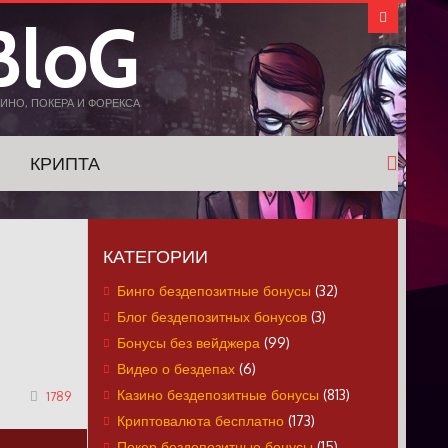
BloG
НО, ПОКЕРА И ФОРЕКСА
КРИПТА
КАТЕГОРИИ
Бинго бездепозитные бонусы
(32)
Блог бездепозитных бонусов
(3)
Бонусы без вейджера
(99)
Видео о бездепах
(6)
Казино бездепозитные бонусы
(813)
1789
Криптовалюта бесплатно
(173)
Покер бездепозитные бонусы
(15)