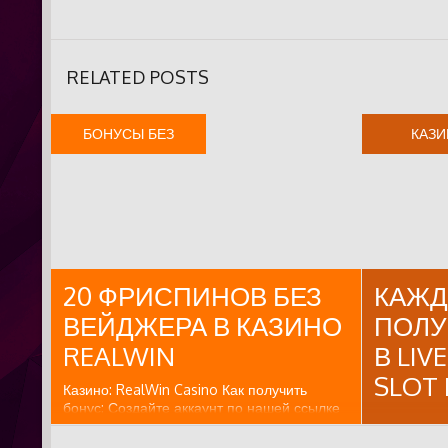
RELATED POSTS
БОНУСЫ БЕЗ
КАЗ
ВЕЙДЖЕРА
БЕЗДЕПО
БОН
20 ФРИСПИНОВ БЕЗ
КАЖД
ВЕЙДЖЕРА В КАЗИНО
ПОЛУ
REALWIN
В LIV
SLOT
Казино: RealWin Casino Как получить
бонус: Создайте аккаунт по нашей ссылке
Казино: Sl
(предварительно почистите куки). Должны
бонус: Соз
быть верифицированы почта и телефон а