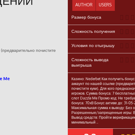
ЩЕНИЙ
AUTHOR
USERS
Размер бонуса
Сложность получения
Условия по отыгрышу
 (предварительно почистите
Сложность вывода
выигрыша
e Me
Казино: Nederbet Как получить бону
аккаунт по нашей ссылке (предвари
почистите куки). Для кого предназна
игроков. Сумма бонуса: 7 бесплатны
слот Dazzle Me Промо код: Не треб
бонуса: 70xB Бонус активе до: 31-05-
Максимальная сумма к выводу: Без 
Разрешенные/запрещенные игры: В
Вывод средств: Пройти верификацию
минимальный ..