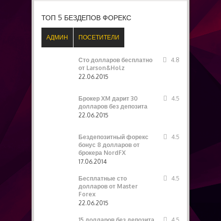
ТОП 5 БЕЗДЕПОВ ФОРЕКС
АДМИН
ПОСЕТИТЕЛИ
Сто долларов бесплатно
4.8
от Larson&Holz
22.06.2015
Брокер XM дарит 30
4.5
долларов без депозита
22.06.2015
Бездепозитный форекс
4.5
бонус 8 долларов от
брокера NordFX
17.06.2014
Бесплатные сто
4.5
долларов от Master
Forex
22.06.2015
15 долларов без депозита
4.5