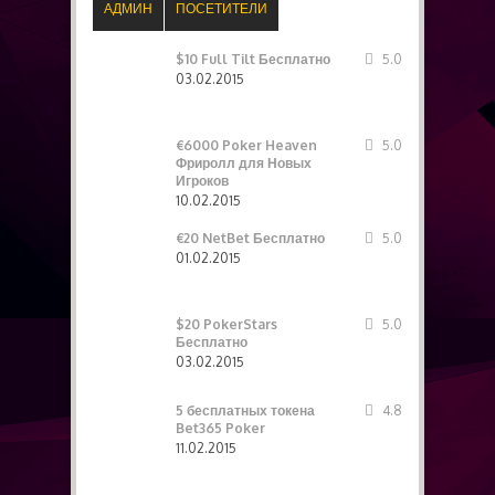
АДМИН
ПОСЕТИТЕЛИ
$10 Full Tilt Бесплатно
5.0
03.02.2015
€6000 Poker Heaven
5.0
Фриролл для Новых
Игроков
10.02.2015
€20 NetBet Бесплатно
5.0
01.02.2015
$20 PokerStars
5.0
Бесплатно
03.02.2015
5 бесплатных токена
4.8
Bet365 Poker
11.02.2015