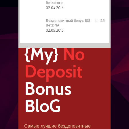
Betsstore
02.04.2015
Бездепозитный бонус 10$
3.5
BetDNA
02.05.2015
{My}
No
Deposit
Bonus
BloG
Самые лучшие бездепозитные