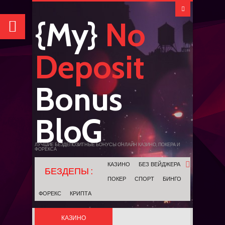
{My}
No
Deposit
Bonus
BloG
ЛУЧШИЕ БЕЗДЕПОЗИТНЫЕ БОНУСЫ ОНЛАЙН КАЗИНО, ПОКЕРА И
ФОРЕКСА
КАЗИНО
БЕЗ ВЕЙДЖЕРА
ПОКЕР
СПОРТ
БИНГО
ФОРЕКС
КРИПТА
КАЗИНО