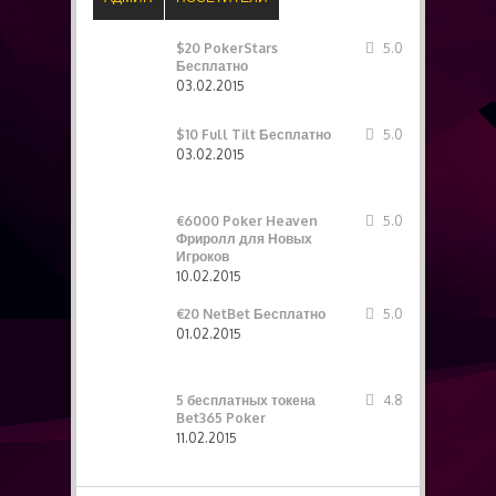
$20 PokerStars
5.0
Бесплатно
03.02.2015
$10 Full Tilt Бесплатно
5.0
03.02.2015
€6000 Poker Heaven
5.0
Фриролл для Новых
Игроков
10.02.2015
€20 NetBet Бесплатно
5.0
01.02.2015
5 бесплатных токена
4.8
Bet365 Poker
11.02.2015