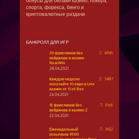
бонусы для онлайн казино, покера,
спорта, форекса, бинго и
криптовалютные раздачи
БАНКРОЛЛ ДЛЯ ИГР
20 фриспинов без
4945
вейджера в казино
RealWin
28.06.2021
Каждую неделю
3487
получайте 10 евро в Live
казино от Slot Box
26.06.2021
15 фриспинов без
5165
вейджера в казино Z
22.06.2021
Еженедельный
3102
розыгрыш €500