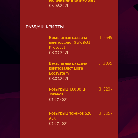
наличными в казино Barz
06.06.2021
РАЗДАЧИ КРИПТЫ
Бесплатная раздача
3545
криптовалют SafeBull
Protocol
08.07.2021
Бесплатная раздача
3895
криптовалют Libra
Ecosystem
08.07.2021
Розыгрыш 10.000 LPI
3207
Токенов
07.07.2021
Розыгрыш токенов $20
3057
ALK
07.07.2021