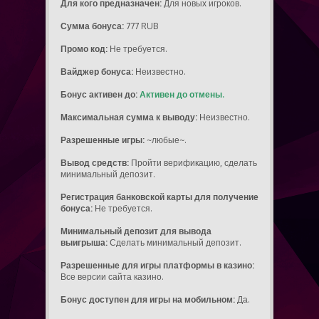
Для кого предназначен:
Для новых игроков.
Сумма бонуса:
777 RUB
Промо код:
Не требуется.
Вайджер бонуса:
Неизвестно.
Бонус активен до:
Активен до отмены.
Максимальная сумма к выводу:
Неизвестно.
Разрешенные игры:
~любые~.
Вывод средств:
Пройти верификацию, сделать
минимальный депозит.
Регистрация банковской карты для получение
бонуса:
Не требуется.
Минимальный депозит для вывода
выигрыша:
Сделать минимальный депозит.
Разрешенные для игры платформы в казино:
Все версии сайта казино.
Бонус доступен для игры на мобильном:
Да.