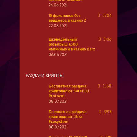
26.06.2021
15 фриспинов без
5204
вейджера в казино Z
22.06.2021
Еженедельный
3106
розыгрыш €500
наличными в казино Barz
06.06.2021
РАЗДАЧИ КРИПТЫ
Бесплатная раздача
3558
криптовалют SafeBull
Protocol
08.07.2021
Бесплатная раздача
3913
криптовалют Libra
Ecosystem
08.07.2021