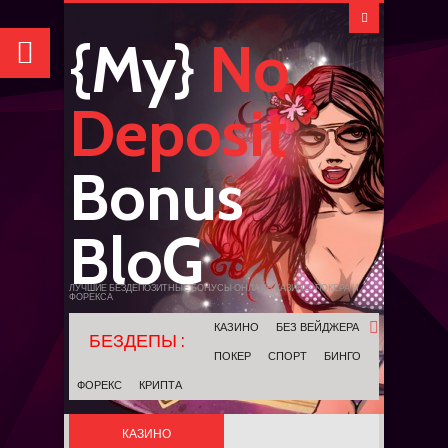
{My}
No
Deposit
Bonus
BloG
ЛУЧШИЕ БЕЗДЕПОЗИТНЫЕ БОНУСЫ ОНЛАЙН КАЗИНО, ПОКЕРА И
ФОРЕКСА
КАЗИНО
БЕЗ ВЕЙДЖЕРА
ПОКЕР
СПОРТ
БИНГО
ФОРЕКС
КРИПТА
КАЗИНО