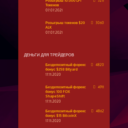
Розыгрыш 10.000 LPI
3211
Токенов
07.07.2021
Розыгрыш токенов $20
3060
ALK
07.07.2021
ДЕНЬГИ ДЛЯ ТРЕЙДЕРОВ
Бездепозитный форекс
4820
бонус $258 Bityard
17.11.2020
Бездепозитный форекс
4911
бонус 100 FOX
ShapeShift
17.11.2020
Бездепозитный форекс
4862
бонус $15 BitcoinX
17.11.2020