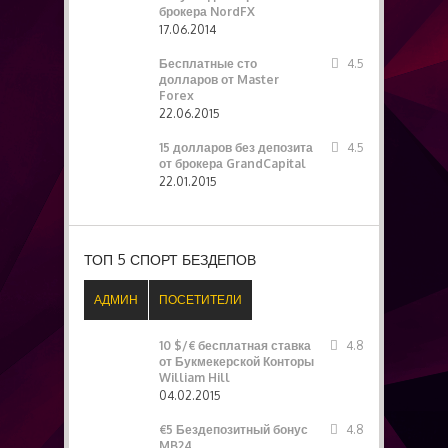
брокера NordFX
17.06.2014
Бесплатные сто
4.5
долларов от Master
Forex
22.06.2015
15 долларов без депозита
4.5
от брокера GrandCapital
22.01.2015
ТОП 5 СПОРТ БЕЗДЕПОВ
АДМИН
ПОСЕТИТЕЛИ
10 $/€ бесплатная ставка
4.8
от Букмекерской Конторы
William Hill
04.02.2015
€5 Бездепозитный бонус
4.8
MB24