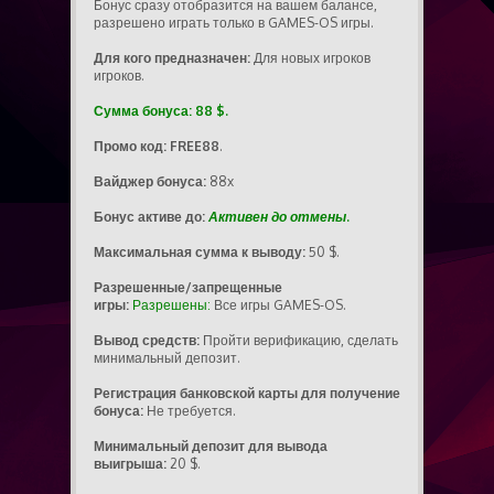
Бонус сразу отобразится на вашем балансе,
разрешено играть только в GAMES-OS игры.
Для кого предназначен:
Для новых игроков
игроков.
Сумма бонуса: 88 $.
Промо код:
FREE88
.
Вайджер бонуса:
88x
Бонус активе до:
Активен до отмены
.
Максимальная сумма к выводу:
50 $.
Разрешенные/запрещенные
игры:
Разрешены:
Все игры GAMES-OS.
Вывод средств:
Пройти верификацию, сделать
минимальный депозит.
Регистрация банковской карты для получение
бонуса:
Не требуется.
Минимальный депозит для вывода
выигрыша:
20 $.