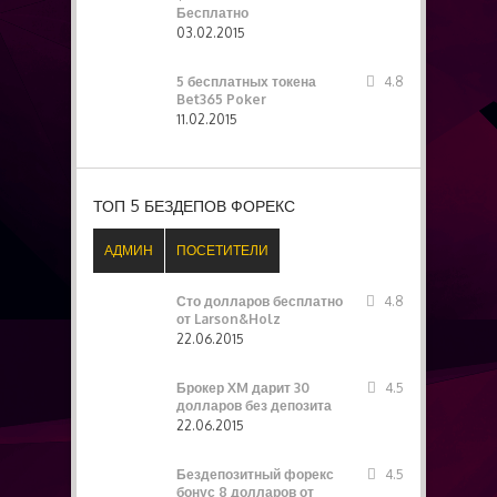
Бесплатно
03.02.2015
5 бесплатных токена
4.8
Bet365 Poker
11.02.2015
ТОП 5 БЕЗДЕПОВ ФОРЕКС
АДМИН
ПОСЕТИТЕЛИ
Сто долларов бесплатно
4.8
от Larson&Holz
22.06.2015
Брокер XM дарит 30
4.5
долларов без депозита
22.06.2015
Бездепозитный форекс
4.5
бонус 8 долларов от