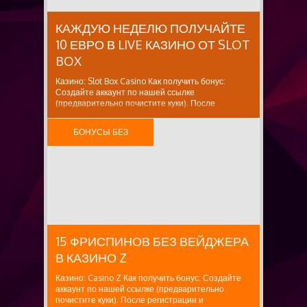
КАЖДУЮ НЕДЕЛЮ ПОЛУЧАЙТЕ
10 ЕВРО В LIVE КАЗИНО ОТ SLOT
BOX
Казино: Slot Box Casino Как получить бонус:
Создайте аккаунт по нашей ссылке
(предварительно почистите куки). После
регистрации и подтверждения e-mail Для кого
предназначен: Для новых игроков. Сумма бонуса:
БОНУСЫ БЕЗ
Внесите депозит в размере 50+ евро, затем
сделайте ставку на общую сумму 200...
ВЕЙДЖЕРА
15 ФРИСПИНОВ БЕЗ ВЕЙДЖЕРА
В КАЗИНО Z
Казино: Casino Z Как получить бонус: Создайте
аккаунт по нашей ссылке (предварительно
почистите куки). После регистрации и