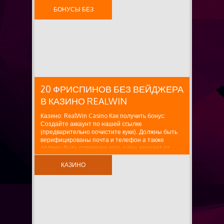
БОНУСЫ БЕЗ
ВЕЙДЖЕРА
20 ФРИСПИНОВ БЕЗ ВЕЙДЖЕРА
В КАЗИНО REALWIN
Казино: RealWin Casino Как получить бонус:
Создайте аккаунт по нашей ссылке
(предварительно почистите куки). Должны быть
верифицированы почта и телефон а также
должен быть совершен хоть один депозит от
1000 RUB, 15$ и 1 ставка на депозит. Для кого
предназначен: Для новых игроков. Сумма...
КАЗИНО
БЕЗДЕПОЗИТНЫЕ
БОНУСЫ