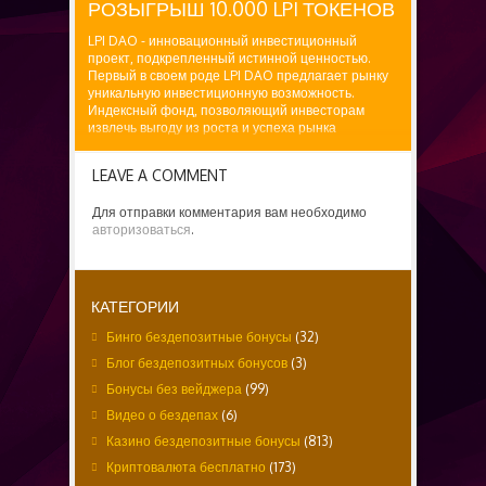
РОЗЫГРЫШ 10.000 LPI ТОКЕНОВ
LPI DAO - инновационный инвестиционный
проект, подкрепленный истинной ценностью.
Первый в своем роде LPI DAO предлагает рынку
уникальную инвестиционную возможность.
Индексный фонд, позволяющий инвесторам
извлечь выгоду из роста и успеха рынка
стартовых площадок самым простым и
эффективным...
LEAVE A COMMENT
Для отправки комментария вам необходимо
авторизоваться
.
КАТЕГОРИИ
Бинго бездепозитные бонусы
(32)
Блог бездепозитных бонусов
(3)
Бонусы без вейджера
(99)
Видео о бездепах
(6)
Казино бездепозитные бонусы
(813)
Криптовалюта бесплатно
(173)