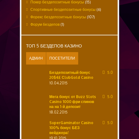
Покер бездепозитные бонусы
(15)
Спортивные бездепозитные бонусы
(6)
Форекс бездепозитные бонусы
(107)
Форум бездепов
(1)
ТОП 5 БЕЗДЕПОВ КАЗИНО
АДМИН
ПОСЕТИТЕЛИ
Бездепозитный бонус
5.0
20$€£ СlubGold Casino
10.04.2015
Мега бонус от Buzz Slots
5.0
Casino 1000 фри спинов
на на 1-й депозит
18.02.2015
SuperGaminator Casino
5.0
100% бонус БЕЗ
вейджера!
19.10.2015