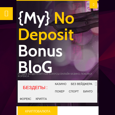
{My}
No
Deposit
Bonus
BloG
ЛУЧШИЕ БЕЗДЕПОЗИТНЫЕ БОНУСЫ ОНЛАЙН КАЗИНО, ПОКЕРА И
ФОРЕКСА
КАЗИНО
БЕЗ ВЕЙДЖЕРА
ПОКЕР
СПОРТ
БИНГО
ФОРЕКС
КРИПТА
КРИПТОВАЛЮТА