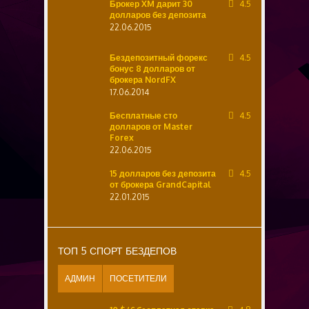
Брокер XM дарит 30
4.5
долларов без депозита
22.06.2015
Бездепозитный форекс
4.5
бонус 8 долларов от
брокера NordFX
17.06.2014
Бесплатные сто
4.5
долларов от Master
Forex
22.06.2015
15 долларов без депозита
4.5
от брокера GrandCapital
22.01.2015
ТОП 5 СПОРТ БЕЗДЕПОВ
АДМИН
ПОСЕТИТЕЛИ