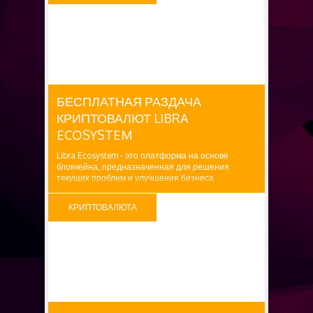
Заявленная награда: 300,000...
БЕСПЛАТНО
БЕСПЛАТНАЯ РАЗДАЧА
КРИПТОВАЛЮТ LIBRA
ECOSYSTEM
Libra Ecosystem - это платформа на основе
блокчейна, предназначенная для решения
текущих проблем и улучшения бизнеса
электронной коммерции. Заявленная награда: 50
LC ($25) Как получить: 1. Посетите Airdrop форму.
КРИПТОВАЛЮТА
БЕСПЛАТНО