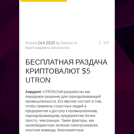
БЕСПЛАТНО
Posted
24.11.2020
by
fredooc
in
571
Криптовалюта бесплатно
БЕСПЛАТНАЯ РАЗДАЧА
КРИПТОВАЛЮТ $5
UTRON
Аирдроп:
UTRON Defi разработан как
передовое решение для горнодобывающей
промышленности. Его миссия состоит в том,
чтобы привлечь страстных людей и
предприятия к доступу к промышленному
горнодобывающему предприятию более
просто, чем раньше. Такие факторы, как
низкобюджетная зеленая электроэнергия,
опытная команда, благоприятные