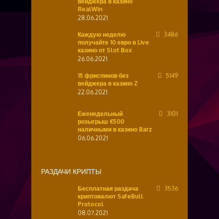
вейджера в казино
RealWin
28.06.2021
Каждую неделю
3486
получайте 10 евро в Live
казино от Slot Box
26.06.2021
15 фриспинов без
5149
вейджера в казино Z
22.06.2021
Еженедельный
3101
розыгрыш €500
наличными в казино Barz
06.06.2021
РАЗДАЧИ КРИПТЫ
Бесплатная раздача
3536
криптовалют SafeBull
Protocol
08.07.2021