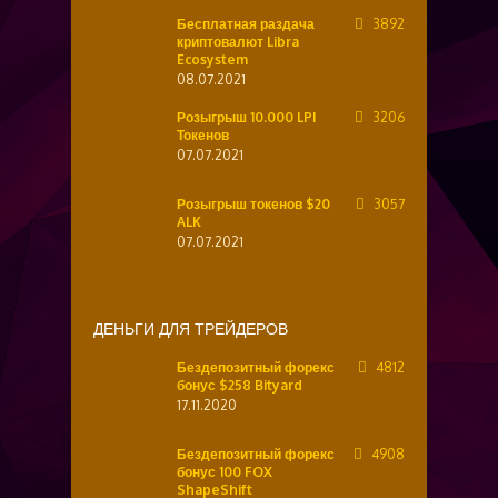
Бесплатная раздача
3892
криптовалют Libra
Ecosystem
08.07.2021
Розыгрыш 10.000 LPI
3206
Токенов
07.07.2021
Розыгрыш токенов $20
3057
ALK
07.07.2021
ДЕНЬГИ ДЛЯ ТРЕЙДЕРОВ
Бездепозитный форекс
4812
бонус $258 Bityard
17.11.2020
Бездепозитный форекс
4908
бонус 100 FOX
ShapeShift