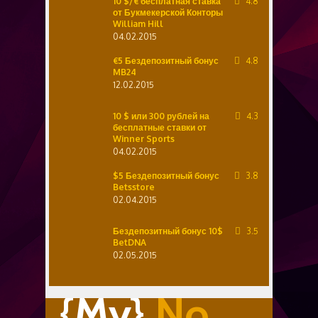
10 $/€ бесплатная ставка
4.8
от Букмекерской Конторы
William Hill
04.02.2015
€5 Бездепозитный бонус
4.8
MB24
12.02.2015
10 $ или 300 рублей на
4.3
бесплатные ставки от
Winner Sports
04.02.2015
$5 Бездепозитный бонус
3.8
Betsstore
02.04.2015
Бездепозитный бонус 10$
3.5
BetDNA
02.05.2015
{My}
No