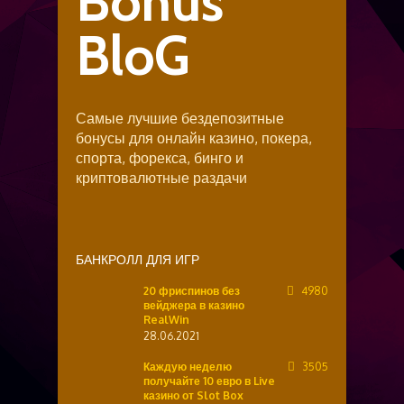
Bonus
BloG
Самые лучшие бездепозитные
бонусы для онлайн казино, покера,
спорта, форекса, бинго и
криптовалютные раздачи
БАНКРОЛЛ ДЛЯ ИГР
20 фриспинов без
4980
вейджера в казино
RealWin
28.06.2021
Каждую неделю
3505
получайте 10 евро в Live
казино от Slot Box