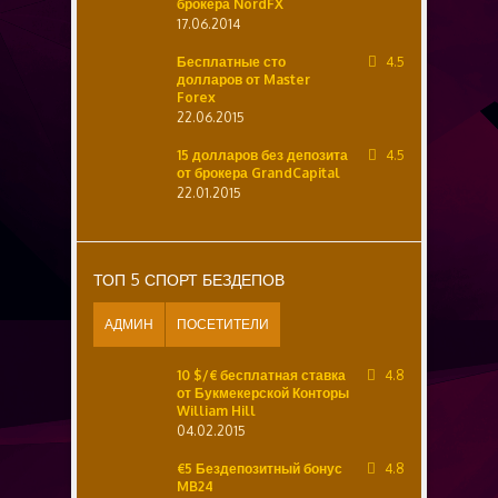
брокера NordFX
17.06.2014
Бесплатные сто
4.5
долларов от Master
Forex
22.06.2015
15 долларов без депозита
4.5
от брокера GrandCapital
22.01.2015
ТОП 5 СПОРТ БЕЗДЕПОВ
АДМИН
ПОСЕТИТЕЛИ
10 $/€ бесплатная ставка
4.8
от Букмекерской Конторы
William Hill
04.02.2015
€5 Бездепозитный бонус
4.8
MB24