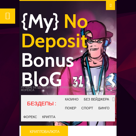
{My}
No
Deposit
Bonus
BloG
ЛУЧШИЕ БЕЗДЕПОЗИТНЫЕ БОНУСЫ ОНЛАЙН КАЗИНО, ПОКЕРА И
ФОРЕКСА
КАЗИНО
БЕЗ ВЕЙДЖЕРА
ПОКЕР
СПОРТ
БИНГО
ФОРЕКС
КРИПТА
КРИПТОВАЛЮТА