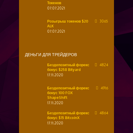
Токенов
07.07.2021
Розыгрыш токенов $20
3065
ALK
07.07.2021
ДЕНЬГИ ДЛЯ ТРЕЙДЕРОВ
Бездепозитный форекс
4824
бонус $258 Bityard
17.11.2020
Бездепозитный форекс
4916
бонус 100 FOX
ShapeShift
17.11.2020
Бездепозитный форекс
4864
бонус $15 BitcoinX
17.11.2020