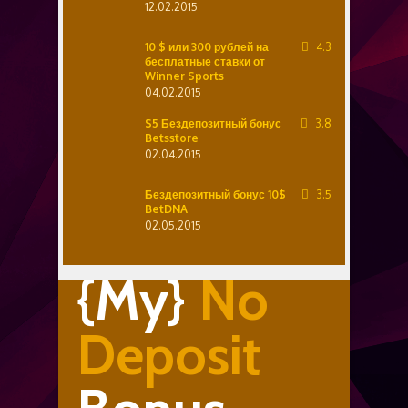
12.02.2015
10 $ или 300 рублей на
4.3
бесплатные ставки от
Winner Sports
04.02.2015
$5 Бездепозитный бонус
3.8
Betsstore
02.04.2015
Бездепозитный бонус 10$
3.5
BetDNA
02.05.2015
{My}
No
Deposit