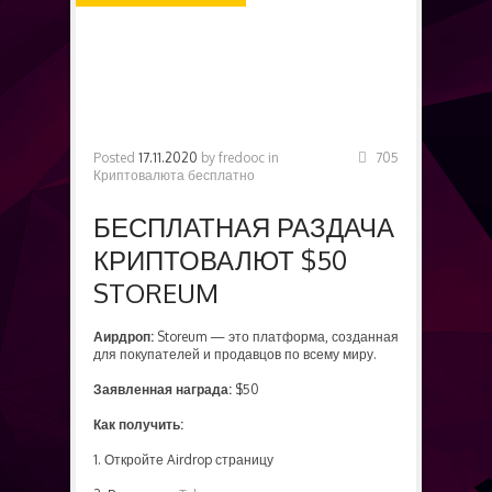
БЕСПЛАТНО
Posted
17.11.2020
by
fredooc
in
705
Криптовалюта бесплатно
БЕСПЛАТНАЯ РАЗДАЧА
КРИПТОВАЛЮТ $50
STOREUM
Аирдроп:
Storeum — это платформа, созданная
для покупателей и продавцов по всему миру.
Заявленная награда:
$50
Как получить:
1. Откройте Airdrop страницу