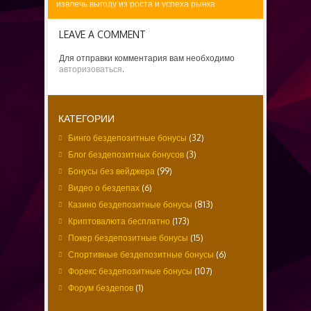
извлечь выгоду из роста и успеха рынка
стартовых площадок самым простым и
эффективным...
LEAVE A COMMENT
Для отправки комментария вам необходимо
авторизоваться
.
КАТЕГОРИИ
Бинго бездепозитные бонусы
(32)
Блог бездепозитных бонусов
(3)
Бонусы без вейджера
(99)
Видео о бездепах
(6)
Казино бездепозитные бонусы
(813)
Криптовалюта бесплатно
(173)
Покер бездепозитные бонусы
(15)
Спортивные бездепозитные бонусы
(6)
Форекс бездепозитные бонусы
(107)
Форум бездепов
(1)