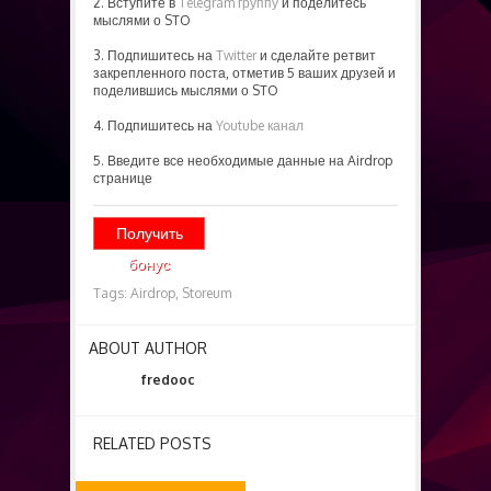
2. Вступите в
Telegram группу
и поделитесь
мыслями о STO
3. Подпишитесь на
Twitter
и сделайте ретвит
закрепленного поста, отметив 5 ваших друзей и
поделившись мыслями о STO
4. Подпишитесь на
Youtube канал
5. Введите все необходимые данные на Airdrop
странице
Получить
бонус
Tags:
Airdrop,
Storeum
ABOUT AUTHOR
fredooc
RELATED POSTS