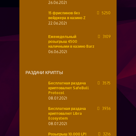
26.06.2021
15 фриспинов без
5250
вейджера в казино Z
22.06.2021
Еженедельный
3109
розыгрыш €500
наличными в казино Barz
06.06.2021
РАЗДАЧИ КРИПТЫ
Бесплатная раздача
3575
криптовалют SafeBull
Protocol
08.07.2021
Бесплатная раздача
3936
криптовалют Libra
Ecosystem
08.07.2021
Розыгрыш 10.000 LPI
3216