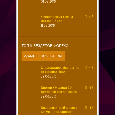
01.02.2015
5 бесплатных токена
4.8
Bet365 Poker
11.02.2015
ТОП 5 БЕЗДЕПОВ ФОРЕКС
АДМИН
ПОСЕТИТЕЛИ
Сто долларов бесплатно
4.8
от Larson&Holz
22.06.2015
Брокер XM дарит 30
4.5
долларов без депозита
22.06.2015
Бездепозитный форекс
4.5
бонус 8 долларов от