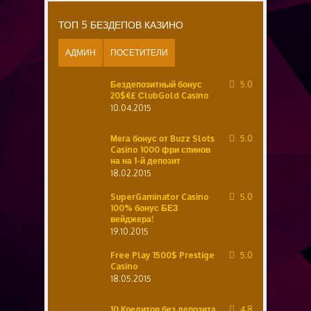
ТОП 5 БЕЗДЕПОВ КАЗИНО
АДМИН
ПОСЕТИТЕЛИ
Бездепозитный бонус
5.0
20$€£ СlubGold Casino
10.04.2015
Мега бонус от Buzz Slots
5.0
Casino 1000 фри спинов
на на 1-й депозит
18.02.2015
SuperGaminator Casino
5.0
100% бонус БЕЗ
вейджера!
19.10.2015
Free Play 1500$ Prestige
5.0
Casino
18.05.2015
10 Кредитов без депозита
4.8