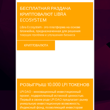
БЕСПЛАТНАЯ РАЗДАЧА
КРИПТОВАЛЮТ LIBRA
ECOSYSTEM
Libra Ecosystem - это платформа на основе
блокчейна, предназначенная для решения
текущих проблем и улучшения бизнеса
электронной коммерции. Заявленная награда: 50
LC ($25) Как получить: 1. Посетите Airdrop форму.
КРИПТОВАЛЮТА
БЕСПЛАТНО
РОЗЫГРЫШ 10.000 LPI ТОКЕНОВ
LPI DAO - инновационный инвестиционный
проект, подкрепленный истинной ценностью.
Первый в своем роде LPI DAO предлагает рынку
уникальную инвестиционную возможность.
Индексный фонд, позволяющий инвесторам