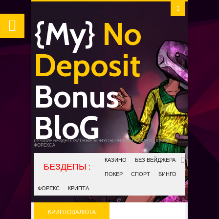
{My}
No
Deposit
Bonus
BloG
ЛУЧШИЕ БЕЗДЕПОЗИТНЫЕ БОНУСЫ ОНЛАЙН КАЗИНО, ПОКЕРА И
ФОРЕКСА
КАЗИНО
БЕЗ ВЕЙДЖЕРА
ПОКЕР
СПОРТ
БИНГО
ФОРЕКС
КРИПТА
КРИПТОВАЛЮТА