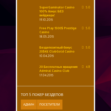
SuperGaminator Casino
5.0
100% бонус БЕЗ
вейджера!
19.10.2015
Free Play 1500$ Prestige
5.0
Casino
18.05.2015
Бездепозитный бонус
5.0
20$€£ СlubGold Casino
10.04.2015
20 Бесплатных вращения
4.8
Admiral Casino Club
17.04.2015
ТОП 5 ПОКЕР БЕЗДЕПОВ
АДМИН
ПОСЕТИТЕЛИ