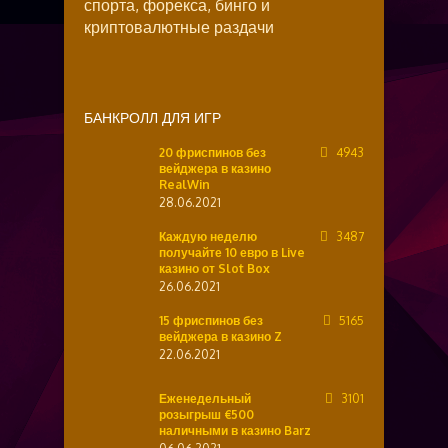
спорта, форекса, бинго и
криптовалютные раздачи
БАНКРОЛЛ ДЛЯ ИГР
20 фриспинов без
4943
вейджера в казино
RealWin
28.06.2021
Каждую неделю
3487
получайте 10 евро в Live
казино от Slot Box
26.06.2021
15 фриспинов без
5165
вейджера в казино Z
22.06.2021
Еженедельный
3101
розыгрыш €500
наличными в казино Barz