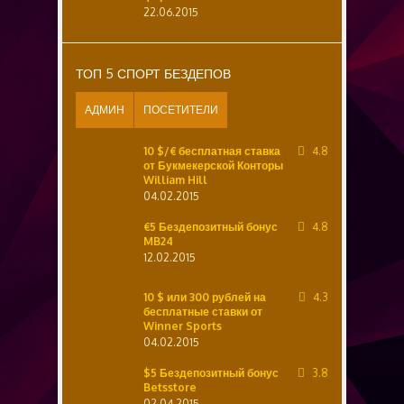
22.06.2015
ТОП 5 СПОРТ БЕЗДЕПОВ
АДМИН
ПОСЕТИТЕЛИ
10 $/€ бесплатная ставка
4.8
от Букмекерской Конторы
William Hill
04.02.2015
€5 Бездепозитный бонус
4.8
MB24
12.02.2015
10 $ или 300 рублей на
4.3
бесплатные ставки от
Winner Sports
04.02.2015
$5 Бездепозитный бонус
3.8
Betsstore
02.04.2015