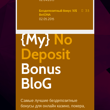
Бездепозитный бонус 10$
3.5
BetDNA
02.05.2015
{My}
No
Deposit
Bonus
BloG
Самые лучшие бездепозитные
бонусы для онлайн казино, покера,