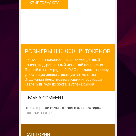
КРИПТОВАЛЮТА
БЕСПЛАТНО
РОЗЫГРЫШ 10.000 LPI ТОКЕНОВ
LPI DAO - инновационный инвестиционный
проект, подкрепленный истинной ценностью.
Первый в своем роде LPI DAO предлагает рынку
уникальную инвестиционную возможность.
Индексный фонд, позволяющий инвесторам
извлечь выгоду из роста и успеха рынка
стартовых площадок самым простым и
эффективным...
LEAVE A COMMENT
Для отправки комментария вам необходимо
авторизоваться
.
КАТЕГОРИИ