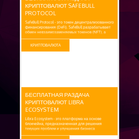
КРИПТОВАЛЮТ SAFEBULL
PROTOCOL
SafeBull Protocol - это токен децентрализованного
финансирования (DeFi). SafeBull разрабатывает
обмен невзаимозаменяемых токенов (NFT), а
также благотворительные проекты и
образовательные криптографические
КРИПТОВАЛЮТА
приложения. SafeBULL запущен 27 апреля 2021 г.
Заявленная награда: 300,000...
БЕСПЛАТНО
БЕСПЛАТНАЯ РАЗДАЧА
КРИПТОВАЛЮТ LIBRA
ECOSYSTEM
Libra Ecosystem - это платформа на основе
блокчейна, предназначенная для решения
текущих проблем и улучшения бизнеса
электронной коммерции. Заявленная награда: 50
LC ($25) Как получить: 1. Посетите Airdrop форму.