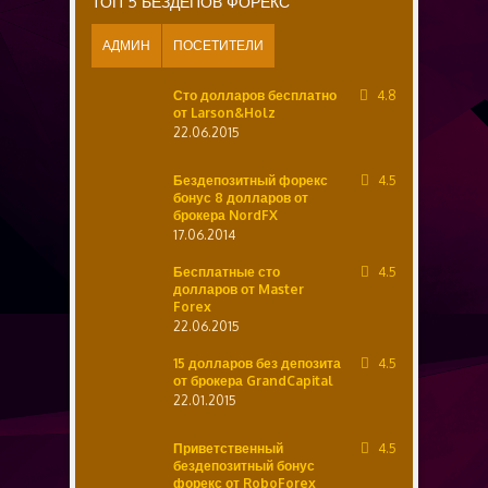
ТОП 5 БЕЗДЕПОВ ФОРЕКС
АДМИН
ПОСЕТИТЕЛИ
Сто долларов бесплатно
4.8
от Larson&Holz
22.06.2015
Бездепозитный форекс
4.5
бонус 8 долларов от
брокера NordFX
17.06.2014
Бесплатные сто
4.5
долларов от Master
Forex
22.06.2015
15 долларов без депозита
4.5
от брокера GrandCapital
22.01.2015
Приветственный
4.5
бездепозитный бонус
форекс от RoboForex