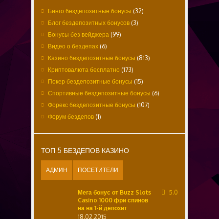
Бинго бездепозитные бонусы
(32)
Блог бездепозитных бонусов
(3)
Бонусы без вейджера
(99)
Видео о бездепах
(6)
Казино бездепозитные бонусы
(813)
Криптовалюта бесплатно
(173)
Покер бездепозитные бонусы
(15)
Спортивные бездепозитные бонусы
(6)
Форекс бездепозитные бонусы
(107)
Форум бездепов
(1)
ТОП 5 БЕЗДЕПОВ КАЗИНО
АДМИН
ПОСЕТИТЕЛИ
Мега бонус от Buzz Slots
5.0
Casino 1000 фри спинов
на на 1-й депозит
18.02.2015