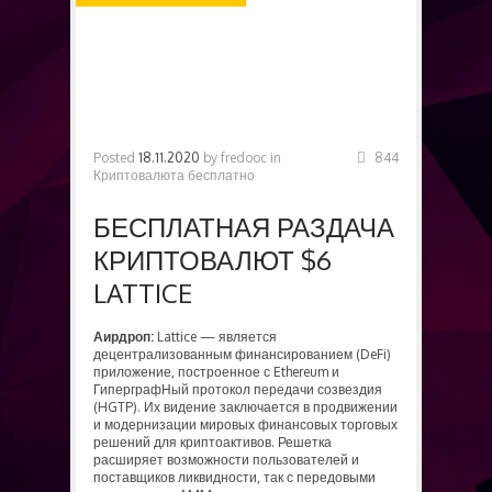
БЕСПЛАТНО
Posted
18.11.2020
by
fredooc
in
844
Криптовалюта бесплатно
БЕСПЛАТНАЯ РАЗДАЧА
КРИПТОВАЛЮТ $6
LATTICE
Аирдроп:
Lattice — является
децентрализованным финансированием (DeFi)
приложение, построенное с Ethereum и
ГиперграфНый протокол передачи созвездия
(HGTP). Их видение заключается в продвижении
и модернизации мировых финансовых торговых
решений для криптоактивов. Решетка
расширяет возможности пользователей и
поставщиков ликвидности, так с передовыми