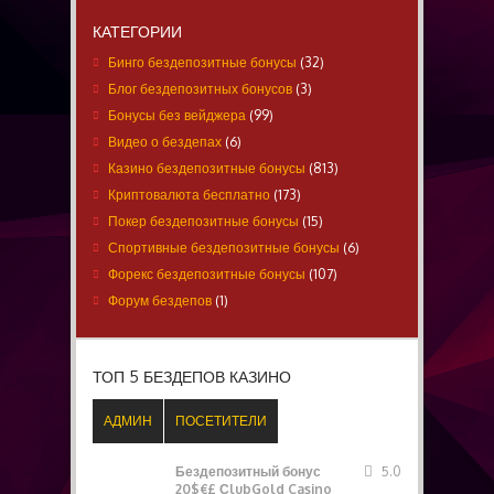
КАТЕГОРИИ
Бинго бездепозитные бонусы
(32)
Блог бездепозитных бонусов
(3)
Бонусы без вейджера
(99)
Видео о бездепах
(6)
Казино бездепозитные бонусы
(813)
Криптовалюта бесплатно
(173)
Покер бездепозитные бонусы
(15)
Спортивные бездепозитные бонусы
(6)
Форекс бездепозитные бонусы
(107)
Форум бездепов
(1)
ТОП 5 БЕЗДЕПОВ КАЗИНО
АДМИН
ПОСЕТИТЕЛИ
Бездепозитный бонус
5.0
20$€£ СlubGold Casino