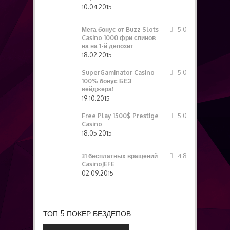
10.04.2015
Мега бонус от Buzz Slots
5.0
Casino 1000 фри спинов
на на 1-й депозит
18.02.2015
SuperGaminator Casino
5.0
100% бонус БЕЗ
вейджера!
19.10.2015
Free Play 1500$ Prestige
5.0
Casino
18.05.2015
31 бесплатных вращений
4.8
CasinoJEFE
02.09.2015
ТОП 5 ПОКЕР БЕЗДЕПОВ