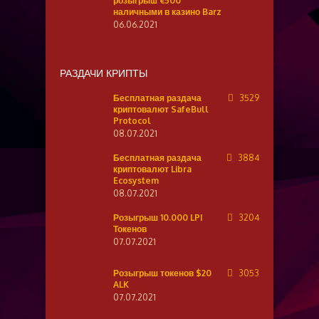
розыгрыш €500
наличными в казино Barz
06.06.2021
РАЗДАЧИ КРИПТЫ
Бесплатная раздача
3529
криптовалют SafeBull
Protocol
08.07.2021
Бесплатная раздача
3884
криптовалют Libra
Ecosystem
08.07.2021
Розыгрыш 10.000 LPI
3204
Токенов
07.07.2021
Розыгрыш токенов $20
3053
ALK
07.07.2021