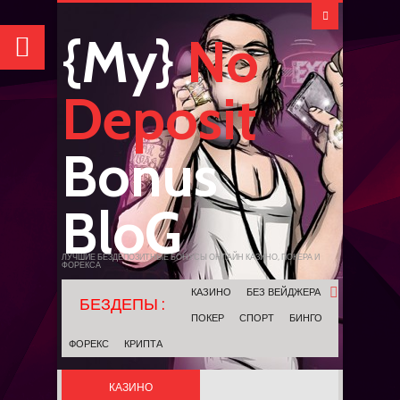
{My}
No
Deposit
Bonus
BloG
ЛУЧШИЕ БЕЗДЕПОЗИТНЫЕ БОНУСЫ ОНЛАЙН КАЗИНО, ПОКЕРА И
ФОРЕКСА
КАЗИНО
БЕЗ ВЕЙДЖЕРА
ПОКЕР
СПОРТ
БИНГО
ФОРЕКС
КРИПТА
КАЗИНО