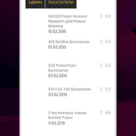
АДМИН
ПОСЕТИТЕЛИ
€6000 Poker Heaven
5.0
Фриролл для Новых
Игроков
10.02.2015
€20 NetBet Бесплатно
5.0
01.02.2015
$20 PokerStars
5.0
Бесплатно
03.02.2015
$10 Full Tilt Бесплатно
5.0
03.02.2015
5 бесплатных токена
4.8
Bet365 Poker
11.02.2015