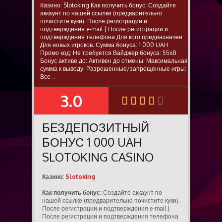
Казино: Slotoking Как получить бонус: Создайте
аккаунт по нашей ссылке (предварительно
почистите куки). После регистрации и
подтверждения e-mail | После регистрации и
подтверждения телефона Для кого предназначен:
Для новых игроков. Сумма бонуса: 1 000 UAH
Промо код: Не требуется Вайджер бонуса: 55xB
Бонус активе до: Активен до отмены. Максимальная
сумма к выводу: Разрешенные/запрещенные игры:
Все ..
3.0
SUMMARY
БЕЗДЕПОЗИТНЫЙ
БОНУС 1 000 UAH
SLOTOKING CASINO
Казино:
Slotoking
Как получить бонус:
Создайте аккаунт по
нашей ссылке (предварительно почистите куки).
После регистрации и подтверждения e-mail |
После регистрации и подтверждения телефона