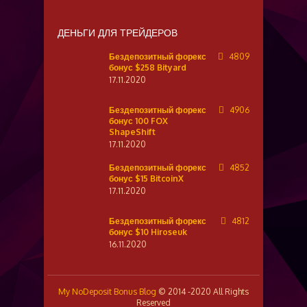
ДЕНЬГИ ДЛЯ ТРЕЙДЕРОВ
Бездепозитный форекс
4809
бонус $258 Bityard
17.11.2020
Бездепозитный форекс
4906
бонус 100 FOX
ShapeShift
17.11.2020
Бездепозитный форекс
4852
бонус $15 BitcoinX
17.11.2020
Бездепозитный форекс
4812
бонус $10 Hiroseuk
16.11.2020
My NoDeposit Bonus Blog
© 2014 -2020 All Rights
Reserved