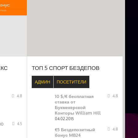
онус:
лке
). После
-mail Для
гроков.
сь по
сплатных
ЕКС
ТОП 5 СПОРТ БЕЗДЕПОВ
АДМИН
ПОСЕТИТЕЛИ
4.8
10 $/€ бесплатная
4.8
ставка от
Букмекерской
Конторы William Hill
04.02.2015
30
4.5
€5 Бездепозитный
4.8
бонус MB24