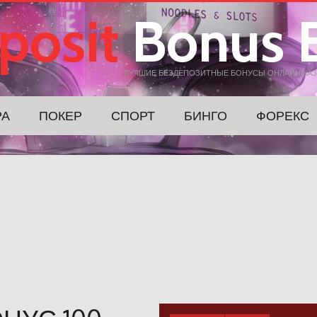
posit
Bonus 
ЛУЧШИЕ БЕЗДЕПОЗИТНЫЕ БОНУСЫ ОНЛАЙН КАЗИ
РА
ПОКЕР
СПОРТ
БИНГО
ФОРЕКС