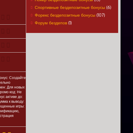
Спортивные бездепозитные бонусы
(6)
Форекс бездепозитные бонусы
(107)
Форум бездепов
(1)
бонус: Создайте
тельно
чен: Для новых
ромо код: Не
ус активе до:
умма к выводу:
ещенные игры:
ерификацию,
истрация