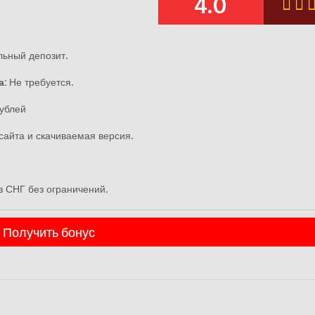
4.0
SUMMARY
ьный депозит.
а:
Не требуется.
ублей
айта и скачиваемая версия.
з СНГ без ограничений.
Получить бонус