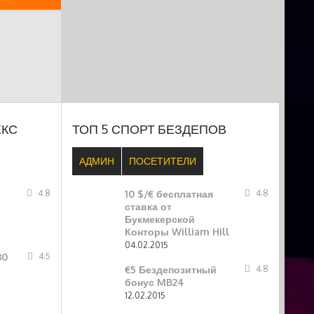
). После
-mail Для
гроков.
сь по
сплатных
ЕКС
ТОП 5 СПОРТ БЕЗДЕПОВ
АДМИН
ПОСЕТИТЕЛИ
4.8
10 $/€ бесплатная
4.8
ставка от
Букмекерской
Конторы William Hill
04.02.2015
30
4.5
€5 Бездепозитный
4.8
бонус MB24
12.02.2015