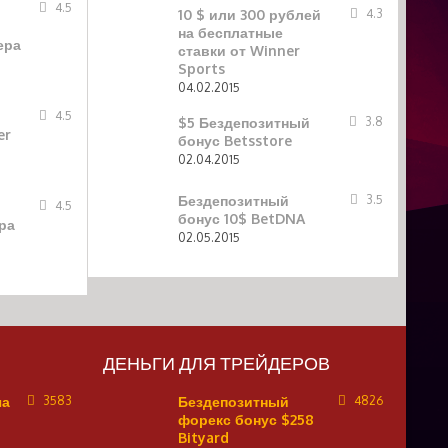
4.5
10 $ или 300 рублей
4.3
на бесплатные
ера
ставки от Winner
Sports
04.02.2015
4.5
$5 Бездепозитный
3.8
er
бонус Betsstore
02.04.2015
Бездепозитный
3.5
4.5
бонус 10$ BetDNA
ра
02.05.2015
ДЕНЬГИ ДЛЯ ТРЕЙДЕРОВ
ча
3583
Бездепозитный
4826
форекс бонус $258
Bityard