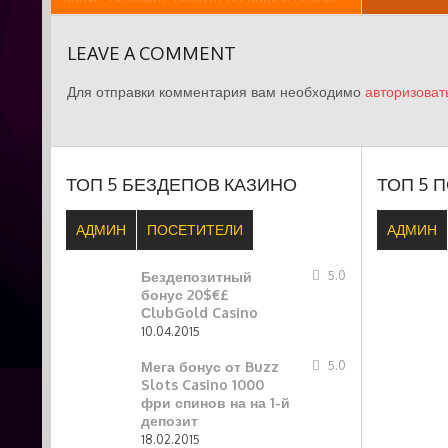
Казино: Sl
(предварительно почистите куки). Должны
бонус: Соз
быть верифицированы почта и телефон а
(предварит
LEAVE A COMMENT
также должен быть совершен хоть один
регистраци
депозит от 1000 RUB, 15$ и 1 ставка на
кого предн
депозит. Для кого предназначен: Для
Для отправки комментария вам необходимо
авторизоват
Сумма бону
новых игроков. Сумма...
50+ евро, 
сумму 200.
ТОП 5 БЕЗДЕПОВ КАЗИНО
ТОП 5 
АДМИН
ПОСЕТИТЕЛИ
АДМИН
Бездепозитный
5.0
бонус 20$€£
СlubGold Casino
10.04.2015
Мега бонус от Buzz
5.0
Slots Casino 1000
фри спинов на на 1-й
депозит
18.02.2015