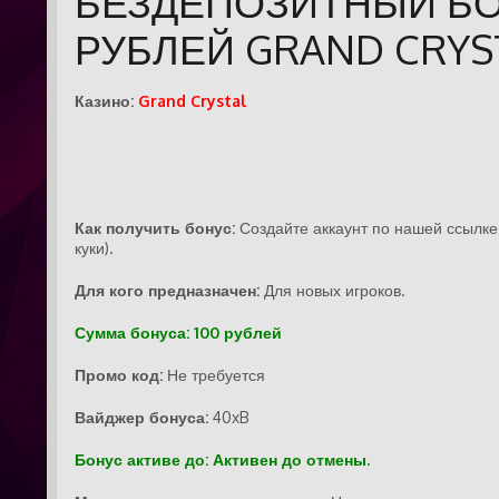
БЕЗДЕПОЗИТНЫЙ БО
РУБЛЕЙ GRAND CRYS
Казино:
Grand Crystal
Как получить бонус:
Создайте аккаунт по нашей ссылке
куки).
Для кого предназначен:
Для новых игроков.
Сумма бонуса: 100 рублей
Промо код:
Не требуется
Вайджер бонуса:
40xB
Бонус активе до: Активен до отмены.