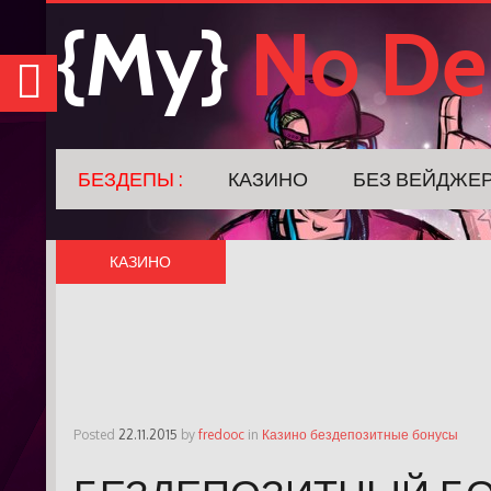
{My}
No De
КАЗИНО
БЕЗ ВЕЙДЖЕ
КАЗИНО
БЕЗДЕПОЗИТНЫЕ
БОНУСЫ
Posted
22.11.2015
by
fredooc
in
Казино бездепозитные бонусы