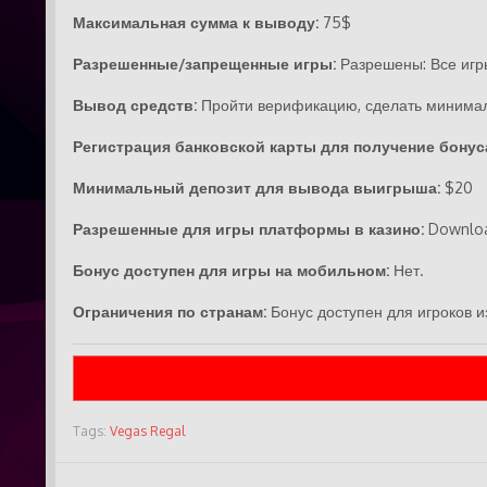
Максимальная сумма к выводу:
75$
Разрешенные/запрещенные игры:
Разрешены: Все игр
Вывод средств:
Пройти верификацию, сделать минимал
Регистрация банковской карты для получение бонус
Минимальный депозит для вывода выигрыша:
$20
Разрешенные для игры платформы в казино:
Downlo
Бонус доступен для игры на мобильном:
Нет.
Ограничения по странам:
Бонус доступен для игроков и
Tags:
Vegas Regal