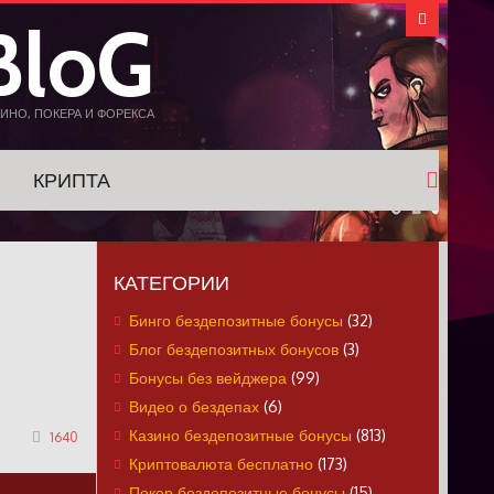
BloG
НО, ПОКЕРА И ФОРЕКСА
КРИПТА
КАТЕГОРИИ
Бинго бездепозитные бонусы
(32)
Блог бездепозитных бонусов
(3)
Бонусы без вейджера
(99)
Видео о бездепах
(6)
Казино бездепозитные бонусы
(813)
1640
Криптовалюта бесплатно
(173)
Покер бездепозитные бонусы
(15)