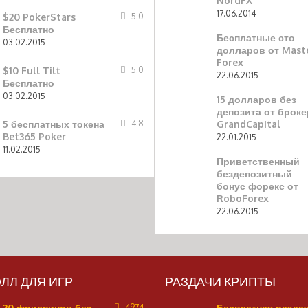
NordFX
17.06.2014
$20 PokerStars
5.0
Бесплатно
Бесплатные сто
03.02.2015
долларов от Mast
Forex
$10 Full Tilt
5.0
22.06.2015
Бесплатно
03.02.2015
15 долларов без
депозита от броке
5 бесплатных токена
4.8
GrandCapital
Bet365 Poker
22.01.2015
11.02.2015
Приветственный
бездепозитный
бонус форекс от
RoboForex
22.06.2015
ЛЛ ДЛЯ ИГР
РАЗДАЧИ КРИПТЫ
20 фриспинов без
4974
Бесплатная разда