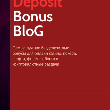
Deposit
Bonus
BloG
Самые лучшие бездепозитные
бонусы для онлайн казино, покера,
спорта, форекса, бинго и
криптовалютные раздачи