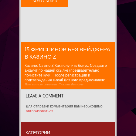
БОНУСЫ БЕЗ
Внесите депозит в размере 50+ евро, затем
сделайте ставку на общую сумму 200...
ВЕЙДЖЕРА
15 ФРИСПИНОВ БЕЗ ВЕЙДЖЕРА
В КАЗИНО Z
Казино: Casino Z Как получить бонус: Создайте
аккаунт по нашей ссылке (предварительно
почистите куки). После регистрации и
подтверждения e-mail Для кого предназначен:
Для новых игроков. Сумма бонуса:
Зарегистрируйтесь по нашей ссылке и получите
15 бесплатных спинов. Сразу после...
LEAVE A COMMENT
Для отправки комментария вам необходимо
авторизоваться
.
КАТЕГОРИИ