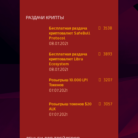
РАЗДАЧИ КРИПТЫ
Бесплатная раздача
3538
криптовалют SafeBull
Protocol
08.07.2021
Бесплатная раздача
3893
криптовалют Libra
Ecosystem
08.07.2021
Розыгрыш 10.000 LPI
3207
Токенов
07.07.2021
Розыгрыш токенов $20
3057
ALK
07.07.2021