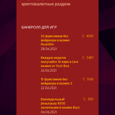
криптовалютные раздачи
БАНКРОЛЛ ДЛЯ ИГР
20 фриспинов без
4943
вейджера в казино
RealWin
28.06.2021
Каждую неделю
3487
получайте 10 евро в Live
казино от Slot Box
26.06.2021
15 фриспинов без
5165
вейджера в казино Z
22.06.2021
Еженедельный
3101
розыгрыш €500
наличными в казино Barz
06.06.2021