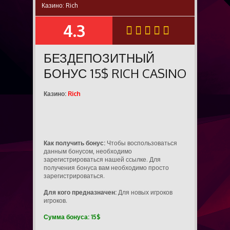
Казино: Rich
4.3
SUMMARY
БЕЗДЕПОЗИТНЫЙ
БОНУС 15$ RICH CASINO
Казино:
Rich
Как получить бонус:
Чтобы воспользоваться
данным бонусом, необходимо
зарегистрироваться нашей ссылке. Для
получения бонуса вам необходимо просто
зарегистрироваться.
Для кого предназначен:
Для новых игроков
игроков.
Сумма бонуса: 15$