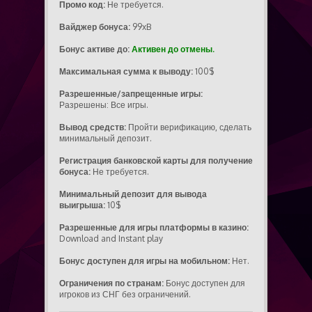
Промо код:
Не требуется.
Вайджер бонуса:
99xB
Бонус активе до:
Активен до отмены.
Максимальная сумма к выводу:
100$
Разрешенные/запрещенные игры:
Разрешены: Все игры.
Вывод средств:
Пройти верификацию, сделать
минимальный депозит.
Регистрация банковской карты для получение
бонуса:
Не требуется.
Минимальный депозит для вывода
выигрыша:
10$
Разрешенные для игры платформы в казино:
Download and Instant play
Бонус доступен для игры на мобильном:
Нет.
Ограничения по странам:
Бонус доступен для
игроков из СНГ без ограничений.