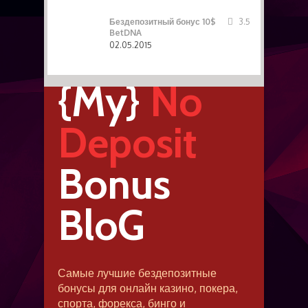
Бездепозитный бонус 10$
3.5
BetDNA
02.05.2015
{My}
No
Deposit
Bonus
BloG
Самые лучшие бездепозитные
бонусы для онлайн казино, покера,
спорта, форекса, бинго и