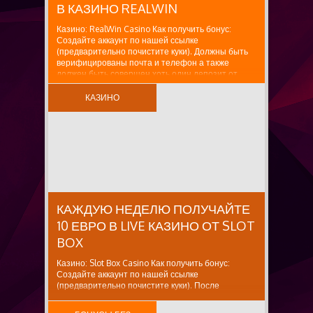
В КАЗИНО REALWIN
Казино: RealWin Casino Как получить бонус:
Создайте аккаунт по нашей ссылке
(предварительно почистите куки). Должны быть
верифицированы почта и телефон а также
должен быть совершен хоть один депозит от
1000 RUB, 15$ и 1 ставка на депозит. Для кого
предназначен: Для новых игроков. Сумма...
КАЗИНО
БЕЗДЕПОЗИТНЫЕ
БОНУСЫ
КАЖДУЮ НЕДЕЛЮ ПОЛУЧАЙТЕ
10 ЕВРО В LIVE КАЗИНО ОТ SLOT
BOX
Казино: Slot Box Casino Как получить бонус:
Создайте аккаунт по нашей ссылке
(предварительно почистите куки). После
регистрации и подтверждения e-mail Для кого
предназначен: Для новых игроков. Сумма бонуса: