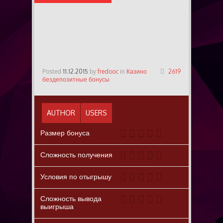
БЕЗДЕПОЗИТНЫЕ
БОНУСЫ
Posted
11.12.2015
by
fredooc
in
Казино
2619
бездепозитные бонусы
AUTHOR
USERS
Размер бонуса
Сложность получения
Условия по отыгрышу
Сложность вывода
выигрыша