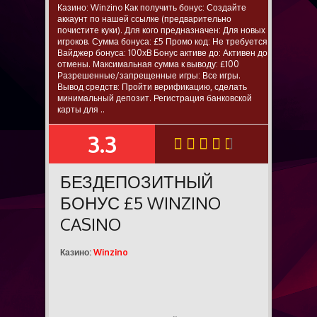
Казино: Winzino Как получить бонус: Создайте
аккаунт по нашей ссылке (предварительно
почистите куки). Для кого предназначен: Для новых
игроков. Сумма бонуса: £5 Промо код: Не требуется
Вайджер бонуса: 100xB Бонус активе до: Активен до
отмены. Максимальная сумма к выводу: £100
Разрешенные/запрещенные игры: Все игры.
Вывод средств: Пройти верификацию, сделать
минимальный депозит. Регистрация банковской
карты для ..
3.3
SUMMARY
БЕЗДЕПОЗИТНЫЙ
БОНУС £5 WINZINO
CASINO
Казино:
Winzino