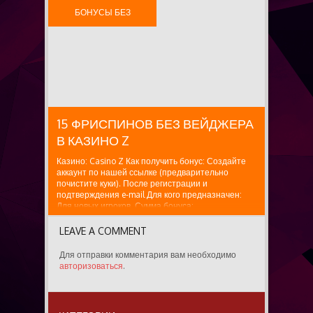
предназначен: Для новых игроков. Сумма бонуса:
БОНУСЫ БЕЗ
Внесите депозит в размере 50+ евро, затем
сделайте ставку на общую сумму 200...
ВЕЙДЖЕРА
15 ФРИСПИНОВ БЕЗ ВЕЙДЖЕРА
В КАЗИНО Z
Казино: Casino Z Как получить бонус: Создайте
аккаунт по нашей ссылке (предварительно
почистите куки). После регистрации и
подтверждения e-mail Для кого предназначен:
Для новых игроков. Сумма бонуса:
Зарегистрируйтесь по нашей ссылке и получите
15 бесплатных спинов. Сразу после...
LEAVE A COMMENT
Для отправки комментария вам необходимо
авторизоваться
.