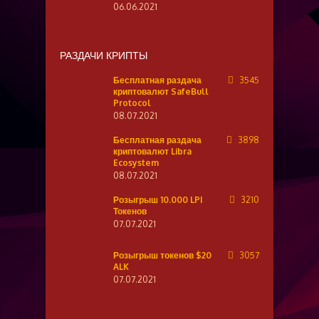
06.06.2021
РАЗДАЧИ КРИПТЫ
Бесплатная раздача
3545
криптовалют SafeBull
Protocol
08.07.2021
Бесплатная раздача
3898
криптовалют Libra
Ecosystem
08.07.2021
Розыгрыш 10.000 LPI
3210
Токенов
07.07.2021
Розыгрыш токенов $20
3057
ALK
07.07.2021