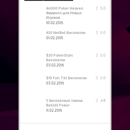
€6000 Poker Heaven
5.0
Фриролл для Новых
Игроков
10.02.2015
€20 NetBet Бесплатно
5.0
01.02.2015
$20 PokerStars
5.0
Бесплатно
03.02.2015
$10 Full Tilt Бесплатно
5.0
03.02.2015
5 бесплатных токена
4.8
Bet365 Poker
11.02.2015