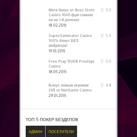
Мега бонус от Buzz Slots
5.0
Casino 1000 фри спинов
на на 1-й депозит
18.02.2015
SuperGaminator Casino
5.0
100% бонус БЕЗ
вейджера!
19.10.2015
Free Play 1500$ Prestige
5.0
Casino
18.05.2015
Бонус новым игрокам
4.8
20$ от NetGame Casino
29.01.2015
ТОП 5 ПОКЕР БЕЗДЕПОВ
АДМИН
ПОСЕТИТЕЛИ