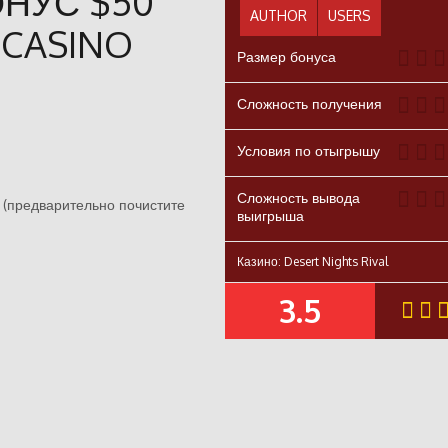
НУС $50
AUTHOR
USERS
 CASINO
Размер бонуса
Сложность получения
Условия по отыгрышу
Сложность вывода
 (предварительно почистите
выигрыша
Казино: Desert Nights Rival
3.5
SUMMARY