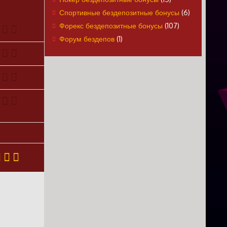
Спортивные бездепозитные бонусы
(6)
Форекс бездепозитные бонусы
(107)
Форум бездепов
(1)