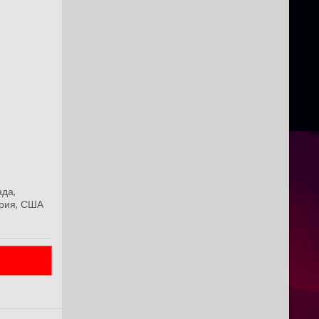
ада,
ирия, США