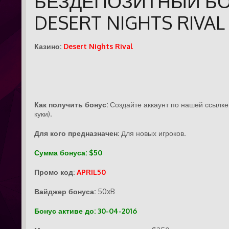
БЕЗДЕПОЗИТНЫЙ БО
DESERT NIGHTS RIVAL
Казино:
Desert Nights Rival
Как получить бонус:
Создайте аккаунт по нашей ссылке
куки).
Для кого предназначен:
Для новых игроков.
Сумма бонуса: $50
Промо код:
APRIL50
Вайджер бонуса:
50xB
Бонус активе до: 30-04-2016