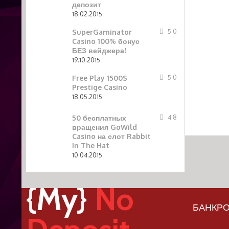
депозит
18.02.2015
SuperGaminator
5.0
Casino 100% бонус
БЕЗ вейджера!
19.10.2015
Free Play 1500$
5.0
Prestige Casino
18.05.2015
50 бесплатных
4.8
вращения GoWild
Casino на слот Rabbit
In The Hat
10.04.2015
{My}
No
БАНКРО