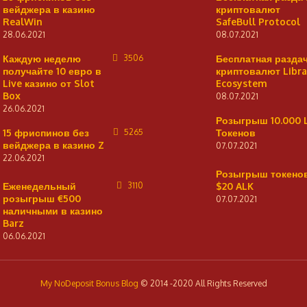
вейджера в казино
криптовалют
RealWin
SafeBull Protocol
28.06.2021
08.07.2021
Каждую неделю
3506
Бесплатная разда
получайте 10 евро в
криптовалют Libra
Live казино от Slot
Ecosystem
Box
08.07.2021
26.06.2021
Розыгрыш 10.000 L
15 фриспинов без
5265
Токенов
вейджера в казино Z
07.07.2021
22.06.2021
Розыгрыш токено
Еженедельный
3110
$20 ALK
розыгрыш €500
07.07.2021
наличными в казино
Barz
06.06.2021
My NoDeposit Bonus Blog
© 2014 -2020 All Rights Reserved