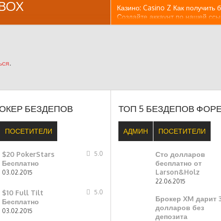
 BOX
Казино: Casino Z Как получить б
Создайте аккаунт по нашей ссы
ot Box Casino Как получить
(предварительно почистите куки
дайте аккаунт по нашей ссылке
регистрации и подтверждения e
ельно почистите куки). После
кого предназначен: Для новых и
и и подтверждения e-mail Для
Сумма бонуса: Зарегистрируйте
азначен: Для новых игроков.
нашей ссылке и получите 15 бе
ься
.
са: Внесите депозит в размере
спинов. Сразу после...
затем сделайте ставку на общую
..
ПОКЕР БЕЗДЕПОВ
ТОП 5 БЕЗДЕПОВ ФОР
ПОСЕТИТЕЛИ
АДМИН
ПОСЕТИТЕЛИ
$20 PokerStars
5.0
Сто долларов
Бесплатно
бесплатно от
Larson&Holz
03.02.2015
22.06.2015
$10 Full Tilt
5.0
Брокер XM дарит 
Бесплатно
долларов без
03.02.2015
депозита