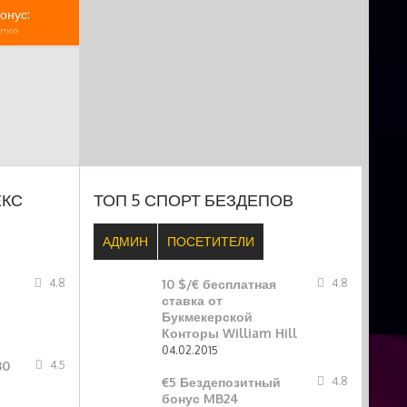
онус:
лке
). После
-mail Для
гроков.
сь по
сплатных
ЕКС
ТОП 5 СПОРТ БЕЗДЕПОВ
АДМИН
ПОСЕТИТЕЛИ
4.8
10 $/€ бесплатная
4.8
ставка от
Букмекерской
Конторы William Hill
04.02.2015
30
4.5
€5 Бездепозитный
4.8
бонус MB24