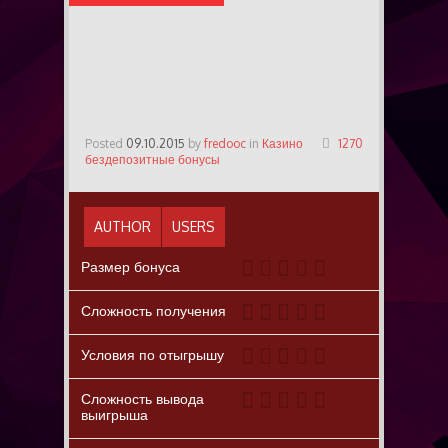
БЕЗДЕПОЗИТНЫЕ
БОНУСЫ
Posted
09.10.2015
by
fredooc
in
Казино
1270
бездепозитные бонусы
AUTHOR
USERS
Размер бонуса
Сложность получения
Условия по отыгрышу
Сложность вывода
выигрыша