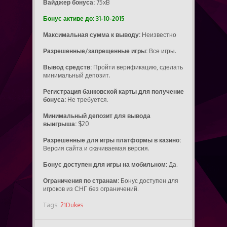
Вайджер бонуса:
75xB
Бонус активе до: 31-10-2015
Максимальная сумма к выводу:
Неизвестно
Разрешенные/запрещенные игры:
Все игры.
Вывод средств:
Пройти верификацию, сделать
минимальный депозит.
Регистрация банковской карты для получение
бонуса:
Не требуется.
Минимальный депозит для вывода
выигрыша:
$20
Разрешенные для игры платформы в казино:
Версия сайта и скачиваемая версия.
Бонус доступен для игры на мобильном:
Да.
Ограничения по странам:
Бонус доступен для
игроков из СНГ без ограничений.
Tags:
21Dukes