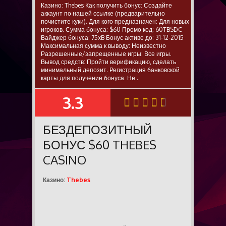
Казино: Thebes Как получить бонус: Создайте
аккаунт по нашей ссылке (предварительно
почистите куки). Для кого предназначен: Для новых
игроков. Сумма бонуса: $60 Промо код: 60TBSDC
Вайджер бонуса: 75xB Бонус активе до: 31-12-2015
Максимальная сумма к выводу: Неизвестно
Разрешенные/запрещенные игры: Все игры.
Вывод средств: Пройти верификацию, сделать
минимальный депозит. Регистрация банковской
карты для получение бонуса: Не ..
3.3
SUMMARY
БЕЗДЕПОЗИТНЫЙ
БОНУС $60 THEBES
CASINO
Казино:
Thebes