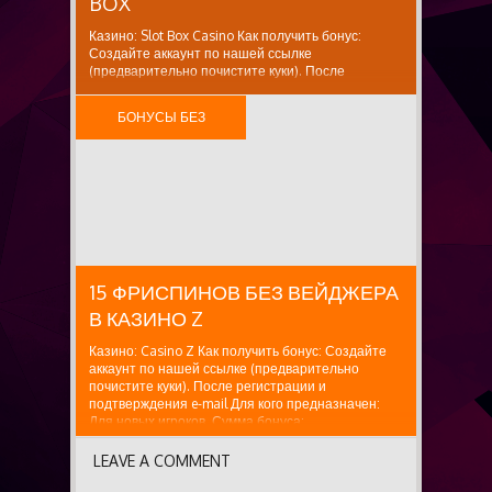
BOX
Казино: Slot Box Casino Как получить бонус:
Создайте аккаунт по нашей ссылке
(предварительно почистите куки). После
регистрации и подтверждения e-mail Для кого
предназначен: Для новых игроков. Сумма бонуса:
БОНУСЫ БЕЗ
Внесите депозит в размере 50+ евро, затем
сделайте ставку на общую сумму 200...
ВЕЙДЖЕРА
15 ФРИСПИНОВ БЕЗ ВЕЙДЖЕРА
В КАЗИНО Z
Казино: Casino Z Как получить бонус: Создайте
аккаунт по нашей ссылке (предварительно
почистите куки). После регистрации и
подтверждения e-mail Для кого предназначен:
Для новых игроков. Сумма бонуса:
Зарегистрируйтесь по нашей ссылке и получите
15 бесплатных спинов. Сразу после...
LEAVE A COMMENT