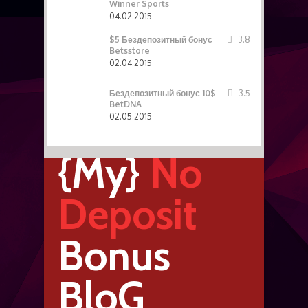
Winner Sports
04.02.2015
$5 Бездепозитный бонус
3.8
Betsstore
02.04.2015
Бездепозитный бонус 10$
3.5
BetDNA
02.05.2015
{My}
No
Deposit
Bonus
BloG