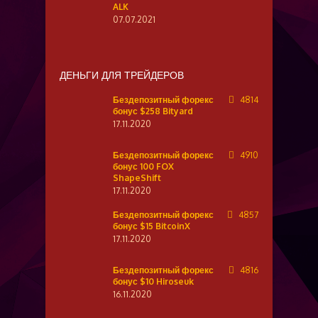
ALK
07.07.2021
ДЕНЬГИ ДЛЯ ТРЕЙДЕРОВ
Бездепозитный форекс
4814
бонус $258 Bityard
17.11.2020
Бездепозитный форекс
4910
бонус 100 FOX
ShapeShift
17.11.2020
Бездепозитный форекс
4857
бонус $15 BitcoinX
17.11.2020
Бездепозитный форекс
4816
бонус $10 Hiroseuk
16.11.2020