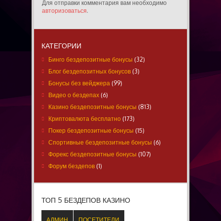
Для отправки комментария вам необходимо
авторизоваться
.
КАТЕГОРИИ
Бинго бездепозитные бонусы
(32)
Блог бездепозитных бонусов
(3)
Бонусы без вейджера
(99)
Видео о бездепах
(6)
Казино бездепозитные бонусы
(813)
Криптовалюта бесплатно
(173)
Покер бездепозитные бонусы
(15)
Спортивные бездепозитные бонусы
(6)
Форекс бездепозитные бонусы
(107)
Форум бездепов
(1)
ТОП 5 БЕЗДЕПОВ КАЗИНО
АДМИН
ПОСЕТИТЕЛИ