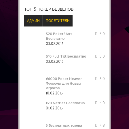
ТОП 5 ПОКЕР БЕЗДЕПОВ
АДМИН
ПОСЕТИТЕЛИ
$20 PokerStars
5.0
Бесплатно
03.02.2015
$10 Full Tilt Бесплатно
5.0
03.02.2015
€6000 Poker Heaven
5.0
Фриролл для Новых
Игроков
10.02.2015
€20 NetBet Бесплатно
5.0
01.02.2015
5 бесплатных токена
4.8