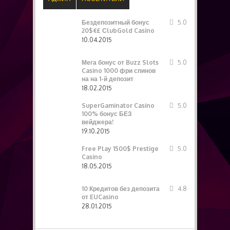
Бездепозитный бонус
5.0
20$€£ СlubGold Casino
10.04.2015
Мега бонус от Buzz Slots
5.0
Casino 1000 фри спинов
на на 1-й депозит
18.02.2015
SuperGaminator Casino
5.0
100% бонус БЕЗ
вейджера!
19.10.2015
Free Play 1500$ Prestige
5.0
Casino
18.05.2015
10 Кредитов без депозита
4.8
от EUCasino
28.01.2015