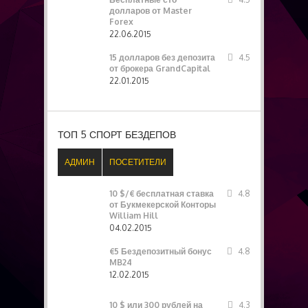
долларов от Master
Forex
22.06.2015
15 долларов без депозита
4.5
от брокера GrandCapital
22.01.2015
ТОП 5 СПОРТ БЕЗДЕПОВ
АДМИН
ПОСЕТИТЕЛИ
10 $/€ бесплатная ставка
4.8
от Букмекерской Конторы
William Hill
04.02.2015
€5 Бездепозитный бонус
4.8
MB24
12.02.2015
10 $ или 300 рублей на
4.3