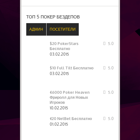
ТОП 5 ПОКЕР БЕЗДЕПОВ
АДМИН
ПОСЕТИТЕЛИ
$20 PokerStars
5.0
Бесплатно
03.02.2015
$10 Full Tilt Бесплатно
5.0
03.02.2015
€6000 Poker Heaven
5.0
Фриролл для Новых
Игроков
10.02.2015
€20 NetBet Бесплатно
5.0
01.02.2015