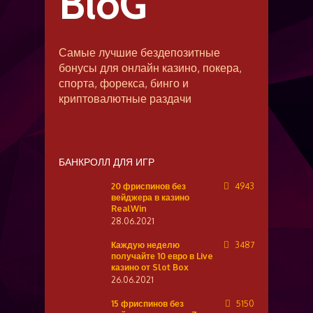
BloG
Самые лучшие бездепозитные
бонусы для онлайн казино, покера,
спорта, форекса, бинго и
криптовалютные раздачи
БАНКРОЛЛ ДЛЯ ИГР
20 фриспинов без
4943
вейджера в казино
RealWin
28.06.2021
Каждую неделю
3487
получайте 10 евро в Live
казино от Slot Box
26.06.2021
15 фриспинов без
5150