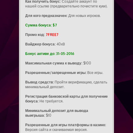
Как получить бонус:
Создайте аккаунт по
нашей ссылке (предварительно почистите куки).
Для кого предназначен:
Для новых игроков.
Сумма бонуса: $7
Промо код:
7FREE7
Вайджер бонуса:
40xB
Бонус активе до: 31-05-2016
Максимальная сумма к выводу:
$100
Разрешенные/запрещенные игры:
Все игры.
Вывод средств:
Пройти верификацию, сделать
минимальный депозит.
Регистрация банковской карты для получение
бонуса:
Не требуется.
Минимальный депозит для вывода
выигрыша:
$10
Разрешенные для игры платформы в казино:
Версия сайта и скачиваемая версия.