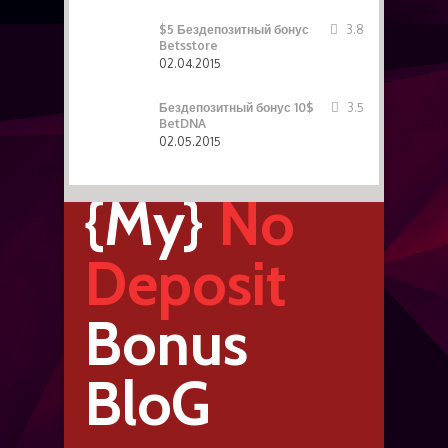
$5 Бездепозитный бонус
3.8
Betsstore
02.04.2015
Бездепозитный бонус 10$
3.5
BetDNA
02.05.2015
{My}
No
Deposit
Bonus
BloG