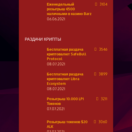
Еженедельный
3104
розыгрыш €500
наличными в казино Barz
06.06.2021
РАЗДАЧИ КРИПТЫ
Бесплатная раздача
3546
криптовалют SafeBull
Protocol
08.07.2021
Бесплатная раздача
3899
криптовалют Libra
Ecosystem
08.07.2021
Розыгрыш 10.000 LPI
3211
Токенов
07.07.2021
Розыгрыш токенов $20
3060
ALK
07.07.2021