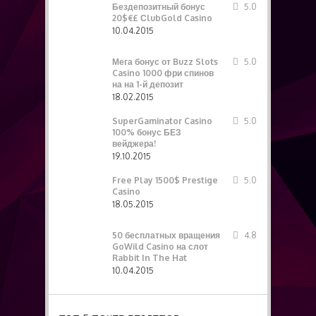
Бездепозитный бонус
5.0
20$€£ СlubGold Casino
10.04.2015
Мега бонус от Buzz Slots
5.0
Casino 1000 фри спинов
на на 1-й депозит
18.02.2015
SuperGaminator Casino
5.0
100% бонус БЕЗ
вейджера!
19.10.2015
Free Play 1500$ Prestige
5.0
Casino
18.05.2015
50 бесплатных вращения
4.8
GoWild Casino на слот
Rabbit In The Hat
10.04.2015