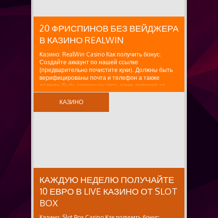
20 ФРИСПИНОВ БЕЗ ВЕЙДЖЕРА
В КАЗИНО REALWIN
Казино: RealWin Casino Как получить бонус:
Создайте аккаунт по нашей ссылке
(предварительно почистите куки). Должны быть
верифицированы почта и телефон а также
должен быть совершен хоть один депозит от
1000 RUB, 15$ и 1 ставка на депозит. Для кого
предназначен: Для новых игроков. Сумма...
КАЗИНО
БЕЗДЕПОЗИТНЫЕ
БОНУСЫ
КАЖДУЮ НЕДЕЛЮ ПОЛУЧАЙТЕ
10 ЕВРО В LIVE КАЗИНО ОТ SLOT
BOX
Казино: Slot Box Casino Как получить бонус: