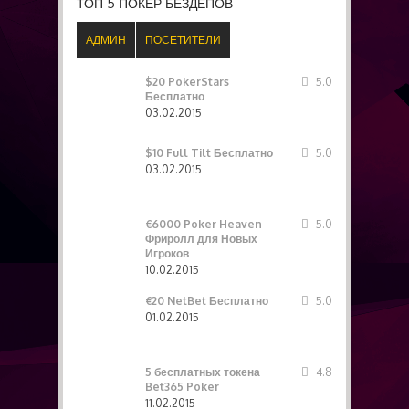
ТОП 5 ПОКЕР БЕЗДЕПОВ
АДМИН
ПОСЕТИТЕЛИ
$20 PokerStars
5.0
Бесплатно
03.02.2015
$10 Full Tilt Бесплатно
5.0
03.02.2015
€6000 Poker Heaven
5.0
Фриролл для Новых
Игроков
10.02.2015
€20 NetBet Бесплатно
5.0
01.02.2015
5 бесплатных токена
4.8
Bet365 Poker
11.02.2015