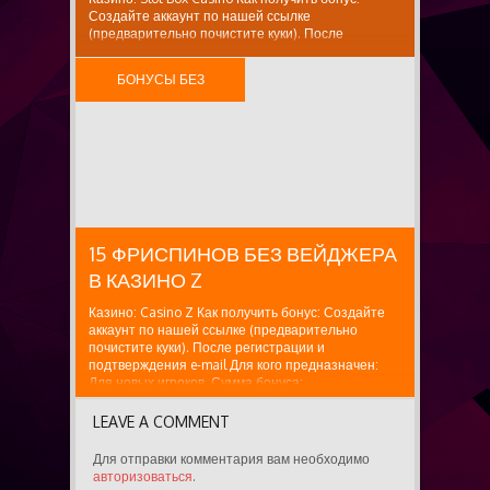
Создайте аккаунт по нашей ссылке
(предварительно почистите куки). После
регистрации и подтверждения e-mail Для кого
предназначен: Для новых игроков. Сумма бонуса:
БОНУСЫ БЕЗ
Внесите депозит в размере 50+ евро, затем
сделайте ставку на общую сумму 200...
ВЕЙДЖЕРА
15 ФРИСПИНОВ БЕЗ ВЕЙДЖЕРА
В КАЗИНО Z
Казино: Casino Z Как получить бонус: Создайте
аккаунт по нашей ссылке (предварительно
почистите куки). После регистрации и
подтверждения e-mail Для кого предназначен:
Для новых игроков. Сумма бонуса:
Зарегистрируйтесь по нашей ссылке и получите
15 бесплатных спинов. Сразу после...
LEAVE A COMMENT
Для отправки комментария вам необходимо
авторизоваться
.