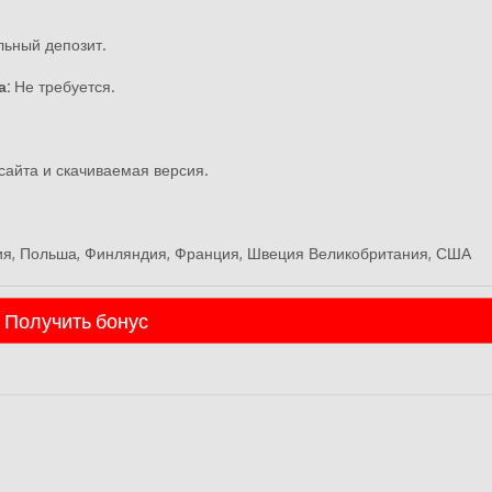
ьный депозит.
а:
Не требуется.
айта и скачиваемая версия.
ия, Польша, Финляндия, Франция, Швеция Великобритания, США
Получить бонус