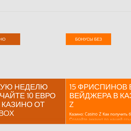
ИНО
БОНУСЫ БЕЗ
ЗИТНЫЕ
ВЕЙДЖЕРА
УСЫ
УЮ НЕДЕЛЮ
15 ФРИСПИНОВ 
ЧАЙТЕ 10 ЕВРО
ВЕЙДЖЕРА В К
E КАЗИНО ОТ
Z
 BOX
Казино: Casino Z Как получить б
Создайте аккаунт по нашей ссы
ot Box Casino Как получить
(предварительно почистите куки
дайте аккаунт по нашей ссылке
регистрации и подтверждения e