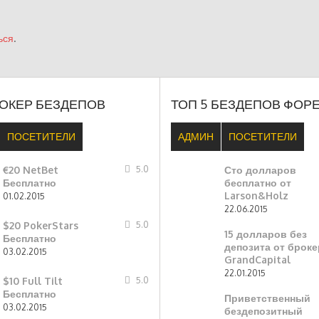
ельно почистите куки). После
кого предназначен: Для новых и
и и подтверждения e-mail Для
Сумма бонуса: Зарегистрируйте
азначен: Для новых игроков.
нашей ссылке и получите 15 бе
ься
.
са: Внесите депозит в размере
спинов. Сразу после...
затем сделайте ставку на общую
..
ПОКЕР БЕЗДЕПОВ
ТОП 5 БЕЗДЕПОВ ФОР
ПОСЕТИТЕЛИ
АДМИН
ПОСЕТИТЕЛИ
€20 NetBet
5.0
Сто долларов
Бесплатно
бесплатно от
Larson&Holz
01.02.2015
22.06.2015
$20 PokerStars
5.0
15 долларов без
Бесплатно
депозита от броке
03.02.2015
GrandCapital
22.01.2015
$10 Full Tilt
5.0
Бесплатно
Приветственный
03.02.2015
бездепозитный