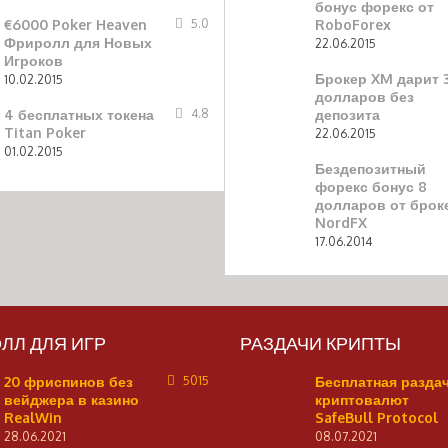
бонус форекс от
€6000 Poker Heaven
5.0
RoboForex
Фриролл для Новых
22.06.2015
Игроков
Брокер XM дарит 
10.02.2015
долларов без
4 бесплатных токена
4.8
депозита
Titan Poker
22.06.2015
01.02.2015
Бездепозитный
форекс бонус 8
долларов от брок
NordFX
17.06.2014
ЛЛ ДЛЯ ИГР
РАЗДАЧИ КРИПТЫ
20 фриспинов без
5015
Бесплатная разда
вейджера в казино
криптовалют
RealWin
SafeBull Protocol
28.06.2021
08.07.2021