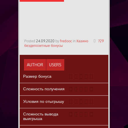
БЕЗДЕПОЗИТНЫЕ
БОНУСЫ
Posted
24.09.2020
by
fredooc
in
Казино
729
бездепозитные бонусы
AUTHOR
USERS
Размер бонуса
Сложность получения
Условия по отыгрышу
Сложность вывода
выигрыша