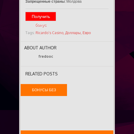
Запрещенные страны:
Молдова
Получить
бонус
Tags:
Ricardo’s Casino,
Доллары,
Евро
ABOUT AUTHOR
fredooc
RELATED POSTS
БОНУСЫ БЕЗ
ВЕЙДЖЕРА