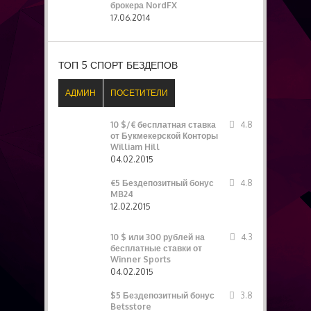
брокера NordFX
17.06.2014
ТОП 5 СПОРТ БЕЗДЕПОВ
АДМИН
ПОСЕТИТЕЛИ
10 $/€ бесплатная ставка
4.8
от Букмекерской Конторы
William Hill
04.02.2015
€5 Бездепозитный бонус
4.8
MB24
12.02.2015
10 $ или 300 рублей на
4.3
бесплатные ставки от
Winner Sports
04.02.2015
$5 Бездепозитный бонус
3.8
Betsstore