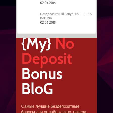
02.04.2015
Бездепозитный бонус 10$
3.5
BetDNA
02.05.2015
{My}
No
Deposit
Bonus
BloG
Самые лучшие бездепозитные
бонусы для онлайн казино, покера,