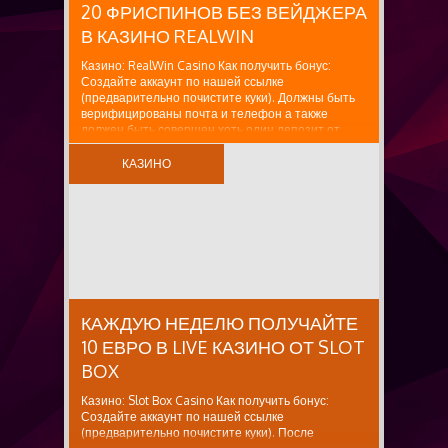
20 ФРИСПИНОВ БЕЗ ВЕЙДЖЕРА
В КАЗИНО REALWIN
Казино: RealWin Casino Как получить бонус:
Создайте аккаунт по нашей ссылке
(предварительно почистите куки). Должны быть
верифицированы почта и телефон а также
должен быть совершен хоть один депозит от
1000 RUB, 15$ и 1 ставка на депозит. Для кого
предназначен: Для новых игроков. Сумма...
КАЗИНО
БЕЗДЕПОЗИТНЫЕ
БОНУСЫ
КАЖДУЮ НЕДЕЛЮ ПОЛУЧАЙТЕ
10 ЕВРО В LIVE КАЗИНО ОТ SLOT
BOX
Казино: Slot Box Casino Как получить бонус:
Создайте аккаунт по нашей ссылке
(предварительно почистите куки). После