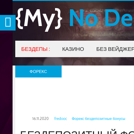
{My}
No De
КАЗИНО
БЕЗ ВЕЙДЖЕ
ФОРЕКС
БЕЗДЕПОЗИТНЫЕ
БОНУСЫ
Posted
16.11.2020
by
fredooc
in
Форекс бездепозитные бонусы