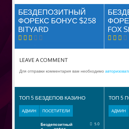
БЕЗДЕПОЗИТНЫЙ
БЕЗД
ФОРЕКС БОНУС $258
ФОРЕ
BITYARD
FOX S
Форекс: Bityard Для кого: Для новых
Форекс: Sh
клиентов Размер бонуса: $258 Как
клиентов Р
получить: Регистрация учетной записи.
получить: 
LEAVE A COMMENT
Проверка личности. Подтвердите свою
Проверка л
электронную почту и номер телефона.
Portis или
Для отправки комментария вам необходимо
авторизоват
Условия снятия бонуса: Применяются
сайте. Усл
общие условия. Дополнительная
Применяют
информация: Бонус доступен до 31...
Дополнител
ТОП 5 БЕЗДЕПОВ КАЗИНО
ТОП 5 
АДМИН
ПОСЕТИТЕЛИ
АДМИН
Бездепозитный
5.0