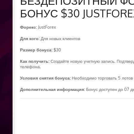
БЕЗДЕПОЗИТНЫЙ Ф
БОНУС $30 JUSTFORE
Форекс:
JustForex
Для кого:
Для новых клиентов
Размер бонуса:
$30
Как получить:
Создайте новую учетную запись. Подтвер
телефона.
Условия снятия бонуса:
Необходимо торговать 5 лотов 
Дополнительная информация:
Бонус доступен до 07 де