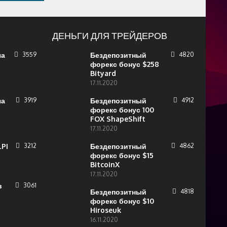
ДЕНЬГИ ДЛЯ ТРЕЙДЕРОВ
ча
3559
Бездепозитный
4820
форекс бонус $258
Bityard
17.11.2020
ча
3919
Бездепозитный
4912
форекс бонус 100
FOX ShapeShift
17.11.2020
PI
3212
Бездепозитный
4862
форекс бонус $15
BitcoinX
17.11.2020
в
3061
Бездепозитный
4818
форекс бонус $10
Hiroseuk
16.11.2020