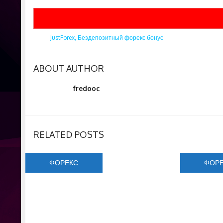
Tags:
JustForex,
Бездепозитный форекс бонус
ABOUT AUTHOR
fredooc
RELATED POSTS
ФОРЕКС
ФОР
БЕЗДЕПОЗИТНЫЕ
БЕЗДЕПО
БОНУСЫ
БОН