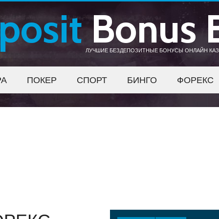
posit
Bonus 
ЛУЧШИЕ БЕЗДЕПОЗИТНЫЕ БОНУСЫ ОНЛАЙН КАЗИ
РА
ПОКЕР
СПОРТ
БИНГО
ФОРЕКС