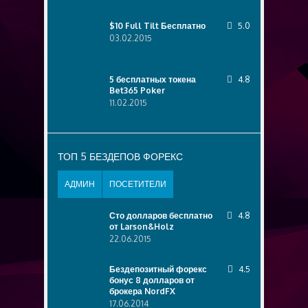
$10 Full Tilt Бесплатно
5.0
03.02.2015
5 бесплатных токена
4.8
Bet365 Poker
11.02.2015
ТОП 5 БЕЗДЕПОВ ФОРЕКС
АДМИН
ПОСЕТИТЕЛИ
Сто долларов бесплатно
4.8
от Larson&Holz
22.06.2015
Бездепозитный форекс
4.5
бонус 8 долларов от
брокера NordFX
17.06.2014