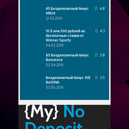
€5 Бездепозитный бонус
4.8
MB24
12.02.2015
10 $ или 300 рублей на
4.3
бесплатные ставки от
Winner Sports
04.02.2015
$5 Бездепозитный бонус
3.8
Betsstore
02.04.2015
Бездепозитный бонус 10$
3.5
BetDNA
02.05.2015
{My}
No
Deposit