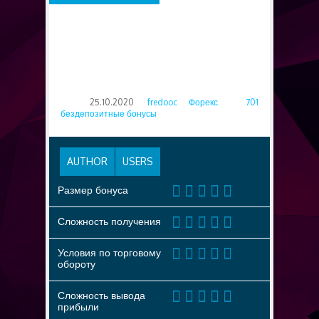
БЕЗДЕПОЗИТНЫЕ
БОНУСЫ
Posted
25.10.2020
by
fredooc
in
Форекс
701
бездепозитные бонусы
AUTHOR
USERS
Размер бонуса
Сложность получения
Условия по торговому
обороту
Сложность вывода
прибыли