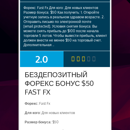
Форекс: Fast Fx Для кого: Для новых клиентов
Размер бонуса: $50 Как получить: 1. Откройте
учетную запись в реальном здравом возрасте. 2.
Отправить письмо по электронной почте
[email protected]
. Условия снятия бонуса: Вы
можете снять прибыль до $100 после начала
торговли 5 лотов. Чтобы вывести прибыль, клиент
должен внести не менее $50 на торговый счет.
Дополнительная ..
2.0
SUMMARY
БЕЗДЕПОЗИТНЫЙ
ФОРЕКС БОНУС $50
FAST FX
Форекс:
Fast Fx
Для кого:
Для новых клиентов
Размер бонуса:
$50