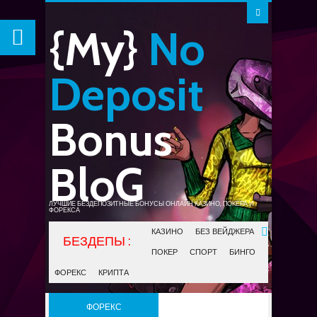
{My}
No
Deposit
Bonus
BloG
ЛУЧШИЕ БЕЗДЕПОЗИТНЫЕ БОНУСЫ ОНЛАЙН КАЗИНО, ПОКЕРА И
ФОРЕКСА
КАЗИНО
БЕЗ ВЕЙДЖЕРА
ПОКЕР
СПОРТ
БИНГО
ФОРЕКС
КРИПТА
ФОРЕКС