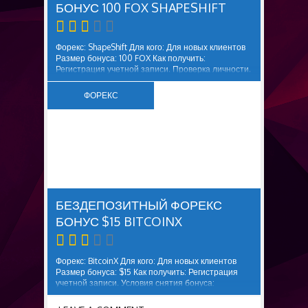
БОНУС 100 FOX SHAPESHIFT
Форекс: ShapeShift Для кого: Для новых клиентов
Размер бонуса: 100 FOX Как получить:
Регистрация учетной записи. Проверка личности.
Подключите кошелек к Portis или аппаратный
кошелек на веб-сайте. Условия снятия бонуса:
ФОРЕКС
Применяются общие условия. Дополнительная
информация: Бонус...
БЕЗДЕПОЗИТНЫЕ
БОНУСЫ
БЕЗДЕПОЗИТНЫЙ ФОРЕКС
БОНУС $15 BITCOINX
Форекс: BitcoinX Для кого: Для новых клиентов
Размер бонуса: $15 Как получить: Регистрация
учетной записи. Условия снятия бонуса:
Применяются общие условия. Дополнительная
информация: Бонус доступен до 31 декабря,