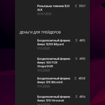
Розыгрыш токенов $20
3057
ALK
07.07.2021
ДЕНЬГИ ДЛЯ ТРЕЙДЕРОВ
Бездепозитный форекс
4815
бонус $258 Bityard
17.11.2020
Бездепозитный форекс
4910
бонус 100 FOX
ShapeShift
17.11.2020
Бездепозитный форекс
4858
бонус $15 BitcoinX
17.11.2020
Бездепозитный форекс
4816
бонус $10 Hiroseuk
16.11.2020