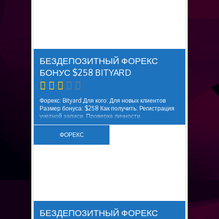
БЕЗДЕПОЗИТНЫЕ
БОНУСЫ
БЕЗДЕПОЗИТНЫЙ ФОРЕКС
БОНУС $258 BITYARD
Форекс: Bityard Для кого: Для новых клиентов
Размер бонуса: $258 Как получить: Регистрация
учетной записи. Проверка личности.
Подтвердите свою электронную почту и номер
телефона. Условия снятия бонуса: Применяются
ФОРЕКС
общие условия. Дополнительная информация:
Бонус доступен до 31...
БЕЗДЕПОЗИТНЫЕ
БОНУСЫ
БЕЗДЕПОЗИТНЫЙ ФОРЕКС