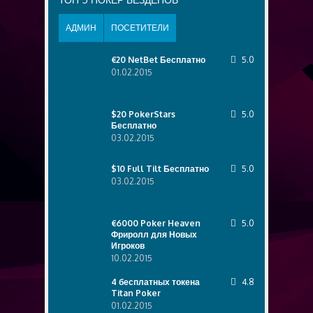
АДМИН
ПОСЕТИТЕЛИ
€20 NetBet Бесплатно
5.0
01.02.2015
$20 PokerStars
5.0
Бесплатно
03.02.2015
$10 Full Tilt Бесплатно
5.0
03.02.2015
€6000 Poker Heaven
5.0
Фриролл для Новых
Игроков
10.02.2015
4 бесплатных токена
4.8
Titan Poker
01.02.2015