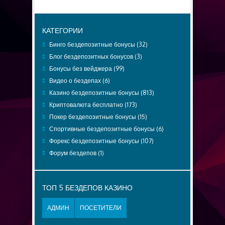
КАТЕГОРИИ
Бинго бездепозитные бонусы
(32)
Блог бездепозитных бонусов
(3)
Бонусы без вейджера
(99)
Видео о бездепах
(6)
Казино бездепозитные бонусы
(813)
Криптовалюта бесплатно
(173)
Покер бездепозитные бонусы
(15)
Спортивные бездепозитные бонусы
(6)
Форекс бездепозитные бонусы
(107)
Форум бездепов
(1)
ТОП 5 БЕЗДЕПОВ КАЗИНО
АДМИН
ПОСЕТИТЕЛИ