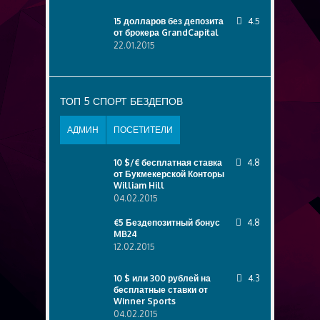
15 долларов без депозита
4.5
от брокера GrandCapital
22.01.2015
ТОП 5 СПОРТ БЕЗДЕПОВ
АДМИН
ПОСЕТИТЕЛИ
10 $/€ бесплатная ставка
4.8
от Букмекерской Конторы
William Hill
04.02.2015
€5 Бездепозитный бонус
4.8
MB24
12.02.2015
10 $ или 300 рублей на
4.3
бесплатные ставки от
Winner Sports
04.02.2015