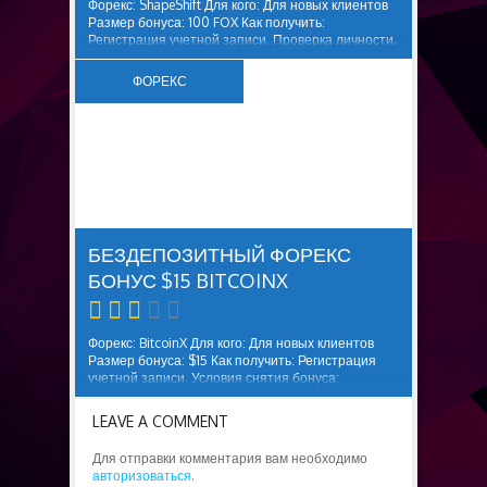
Форекс: ShapeShift Для кого: Для новых клиентов
Размер бонуса: 100 FOX Как получить:
Регистрация учетной записи. Проверка личности.
Подключите кошелек к Portis или аппаратный
кошелек на веб-сайте. Условия снятия бонуса:
ФОРЕКС
Применяются общие условия. Дополнительная
информация: Бонус...
БЕЗДЕПОЗИТНЫЕ
БОНУСЫ
БЕЗДЕПОЗИТНЫЙ ФОРЕКС
БОНУС $15 BITCOINX
Форекс: BitcoinX Для кого: Для новых клиентов
Размер бонуса: $15 Как получить: Регистрация
учетной записи. Условия снятия бонуса:
Применяются общие условия. Дополнительная
информация: Бонус доступен до 31 декабря,
LEAVE A COMMENT
2020
Для отправки комментария вам необходимо
авторизоваться
.