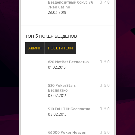
Бездепозитный бонус 7€
4.8
7Red Casino
26.05.2015
ТОП 5 ПОКЕР БЕЗДЕПОВ
АДМИН
ПОСЕТИТЕЛИ
€20 NetBet Бесплатно
5.0
01.02.2015
$20 PokerStars
5.0
Бесплатно
03.02.2015
$10 Full Tilt Бесплатно
5.0
03.02.2015
€6000 Poker Heaven
5.0