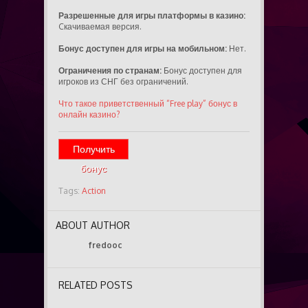
Разрешенные для игры платформы в казино:
Cкачиваемая версия.
Бонус доступен для игры на мобильном:
Нет.
Ограничения по странам:
Бонус доступен для
игроков из СНГ без ограничений.
Что такое приветственный “Free play” бонус в
онлайн казино?
Получить
бонус
Tags:
Action
ABOUT AUTHOR
fredooc
RELATED POSTS