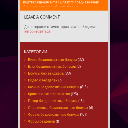
подтверждения e-mail Для кого предназначен:
Для новых игроков. Сумма бонуса:
Зарегистрируйтесь по нашей ссылке и получите
15 бесплатных спинов. Сразу после...
LEAVE A COMMENT
Для отправки комментария вам необходимо
авторизоваться
.
КАТЕГОРИИ
Бинго бездепозитные бонусы
(32)
Блог бездепозитных бонусов
(3)
Бонусы без вейджера
(99)
Видео о бездепах
(6)
Казино бездепозитные бонусы
(813)
Криптовалюта бесплатно
(173)
Покер бездепозитные бонусы
(15)
Спортивные бездепозитные бонусы
(6)
Форекс бездепозитные бонусы
(107)
Форум бездепов
(1)