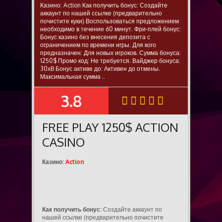
Казино: Action Как получить бонус: Создайте
аккаунт по нашей ссылке (предварительно
почистите куки).Воспользоваться предложением
необходимо в течение 60 минут. Фри-плей бонус:
Бонус казино без внесения депозита с
ограничением по времени игры. Для кого
предназначен: Для новых игроков. Сумма бонуса:
1250$ Промо код: Не требуется. Вайджер бонуса:
30xB Бонус активе до: Активен до отмены.
Максимальная сумма ..
3.8
SUMMARY
FREE PLAY 1250$ ACTION
CASINO
Казино:
Action
Как получить бонус:
Создайте аккаунт по
нашей ссылке (предварительно почистите