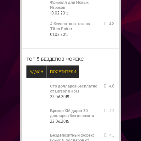
Фриролл для Новых
Игроков
10.02.2015
4 бесплатных токена
4.8
Titan Poker
01.02.2015
ТОП 5 БЕЗДЕПОВ ФОРЕКС
АДМИН
ПОСЕТИТЕЛИ
Сто долларов бесплатно
4.8
от Larson&Holz
22.06.2015
Брокер XM дарит 30
4.5
долларов без депозита
22.06.2015
Бездепозитный форекс
4.5
бонус 8 долларов от