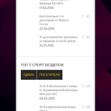
брокера NordFX
17.06.2014
Бесплатные сто
4.5
долларов от Master
Forex
22.06.2015
15 долларов без депозита
4.5
от брокера GrandCapital
22.01.2015
ТОП 5 СПОРТ БЕЗДЕПОВ
АДМИН
ПОСЕТИТЕЛИ
10 $/€ бесплатная ставка
4.8
от Букмекерской Конторы
William Hill
04.02.2015
€5 Бездепозитный бонус
4.8
MB24