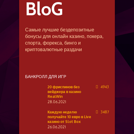
BloG
Самые лучшие бездепозитные
бонусы для онлайн казино, покера,
спорта, форекса, бинго и
криптовалютные раздачи
БАНКРОЛЛ ДЛЯ ИГР
20 фриспинов без
4943
вейджера в казино
RealWin
28.06.2021
Каждую неделю
3487
получайте 10 евро в Live
казино от Slot Box
26.06.2021