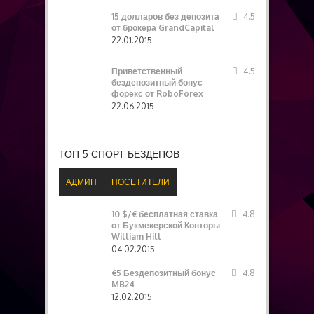
15 долларов без депозита
4.5
от брокера GrandCapital
22.01.2015
Приветственный
4.5
бездепозитный бонус
форекс от RoboForex
22.06.2015
ТОП 5 СПОРТ БЕЗДЕПОВ
АДМИН
ПОСЕТИТЕЛИ
10 $/€ бесплатная ставка
4.8
от Букмекерской Конторы
William Hill
04.02.2015
€5 Бездепозитный бонус
4.8
MB24
12.02.2015