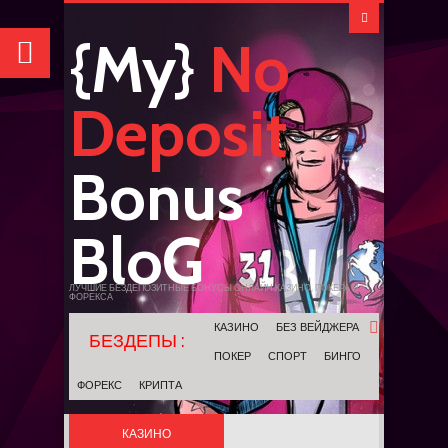
{My}
No
Deposit
Bonus
BloG
ЛУЧШИЕ БЕЗДЕПОЗИТНЫЕ БОНУСЫ ОНЛАЙН КАЗИНО, ПОКЕРА И
ФОРЕКСА
КАЗИНО
БЕЗ ВЕЙДЖЕРА
ПОКЕР
СПОРТ
БИНГО
ФОРЕКС
КРИПТА
КАЗИНО