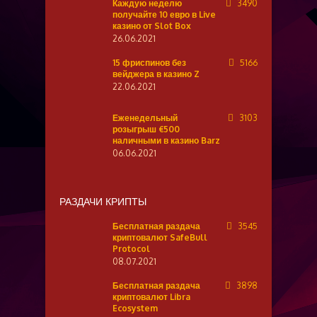
Каждую неделю
3490
получайте 10 евро в Live
казино от Slot Box
26.06.2021
15 фриспинов без
5166
вейджера в казино Z
22.06.2021
Еженедельный
3103
розыгрыш €500
наличными в казино Barz
06.06.2021
РАЗДАЧИ КРИПТЫ
Бесплатная раздача
3545
криптовалют SafeBull
Protocol
08.07.2021
Бесплатная раздача
3898
криптовалют Libra
Ecosystem