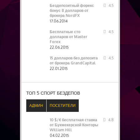
Бездепозитный форекс
4.5
бонус 8 долларов от
брокера NordFX
17.06.2014
Бесплатные сто
4.5
долларов от Master
Forex
22.06.2015
15 долларов без депозита
4.5
от брокера GrandCapital
22.01.2015
ТОП 5 СПОРТ БЕЗДЕПОВ
АДМИН
ПОСЕТИТЕЛИ
10 $/€ бесплатная ставка
4.8
от Букмекерской Конторы
William Hill
04.02.2015