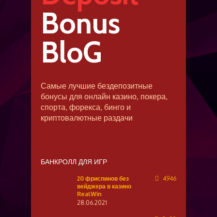
Bonus
BloG
Самые лучшие бездепозитные
бонусы для онлайн казино, покера,
спорта, форекса, бинго и
криптовалютные раздачи
БАНКРОЛЛ ДЛЯ ИГР
20 фриспинов без
4946
вейджера в казино
RealWin
28.06.2021