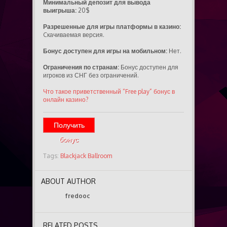
Минимальный депозит для вывода
выигрыша:
20$
Разрешенные для игры платформы в казино:
Cкачиваемая версия.
Бонус доступен для игры на мобильном:
Нет.
Ограничения по странам:
Бонус доступен для
игроков из СНГ без ограничений.
Что такое приветственный “Free play” бонус в
онлайн казино?
Получить
бонус
Tags:
Blackjack Ballroom
ABOUT AUTHOR
fredooc
RELATED POSTS