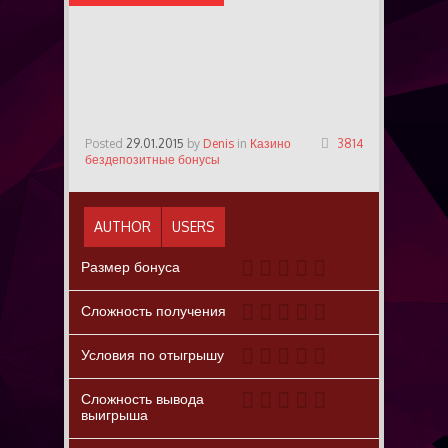
БЕЗДЕПОЗИТНЫЕ
БОНУСЫ
Posted
29.01.2015
by
Denis
in
Казино
3814
бездепозитные бонусы
AUTHOR
USERS
Размер бонуса
Сложность получения
Условия по отыгрышу
Сложность вывода
выигрыша