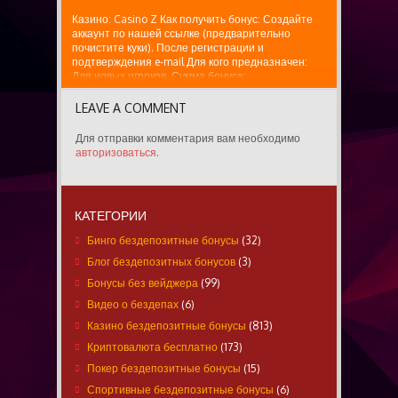
Казино: Casino Z Как получить бонус: Создайте
аккаунт по нашей ссылке (предварительно
почистите куки). После регистрации и
подтверждения e-mail Для кого предназначен:
Для новых игроков. Сумма бонуса:
Зарегистрируйтесь по нашей ссылке и получите
15 бесплатных спинов. Сразу после...
LEAVE A COMMENT
Для отправки комментария вам необходимо
авторизоваться
.
КАТЕГОРИИ
Бинго бездепозитные бонусы
(32)
Блог бездепозитных бонусов
(3)
Бонусы без вейджера
(99)
Видео о бездепах
(6)
Казино бездепозитные бонусы
(813)
Криптовалюта бесплатно
(173)
Покер бездепозитные бонусы
(15)
Спортивные бездепозитные бонусы
(6)