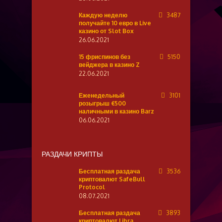
Каждую неделю
3487
получайте 10 евро в Live
казино от Slot Box
26.06.2021
15 фриспинов без
5150
вейджера в казино Z
22.06.2021
Еженедельный
3101
розыгрыш €500
наличными в казино Barz
06.06.2021
РАЗДАЧИ КРИПТЫ
Бесплатная раздача
3536
криптовалют SafeBull
Protocol
08.07.2021
Бесплатная раздача
3893
криптовалют Libra