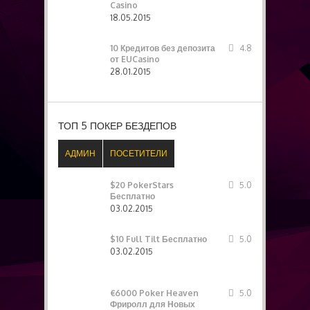
Casino
18.05.2015
10 Кредитов без депозита
4.8
от EUCasino
28.01.2015
ТОП 5 ПОКЕР БЕЗДЕПОВ
АДМИН
ПОСЕТИТЕЛИ
$20 PokerStars
5.0
Бесплатно
03.02.2015
$10 Full Tilt Бесплатно
5.0
03.02.2015
€6000 Poker Heaven
5.0
Фриролл для Новых