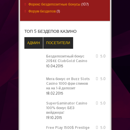
Форекс бездепозитные бонусы
(107)
Форум бездепов
(1)
ТОП 5 БЕЗДЕПОВ КАЗИНО
АДМИН
ПОСЕТИТЕЛИ
Бездепозитный бонус
5.0
20$€£ СlubGold Casino
10.04.2015
Мега бонус от Buzz Slots
5.0
Casino 1000 фри спинов
на на 1-й депозит
18.02.2015
SuperGaminator Casino
5.0
100% бонус БЕЗ
вейджера!
19.10.2015
Free Play 1500$ Prestige
5.0