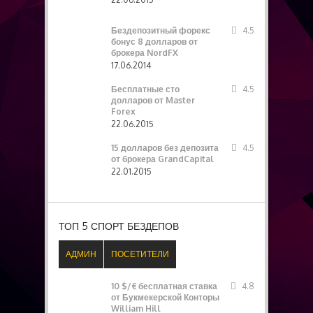
Бездепозитный форекс
4.5
бонус 8 долларов от
брокера NordFX
17.06.2014
Бесплатные сто
4.5
долларов от Master
Forex
22.06.2015
15 долларов без депозита
4.5
от брокера GrandCapital
22.01.2015
ТОП 5 СПОРТ БЕЗДЕПОВ
АДМИН
ПОСЕТИТЕЛИ
10 $/€ бесплатная ставка
4.8
от Букмекерской Конторы
William Hill