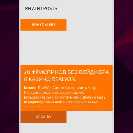
RELATED POSTS
БОНУСЫ БЕЗ
ВЕЙДЖЕРА
20 ФРИСПИНОВ БЕЗ ВЕЙДЖЕРА
В КАЗИНО REALWIN
Казино: RealWin Casino Как получить бонус:
Создайте аккаунт по нашей ссылке
(предварительно почистите куки). Должны быть
верифицированы почта и телефон а также
должен быть совершен хоть один депозит от
1000 RUB, 15$ и 1 ставка на депозит. Для кого
предназначен: Для новых игроков. Сумма...
КАЗИНО
БЕЗДЕПОЗИТНЫЕ