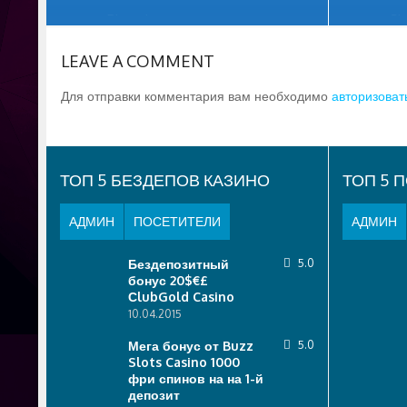
Форекс: Bityard Для кого: Для новых
Форекс: Sh
клиентов Размер бонуса: $258 Как
клиентов Р
получить: Регистрация учетной записи.
получить: 
LEAVE A COMMENT
Проверка личности. Подтвердите свою
Проверка л
электронную почту и номер телефона.
Portis или
Для отправки комментария вам необходимо
авторизоват
Условия снятия бонуса: Применяются
сайте. Усл
общие условия. Дополнительная
Применяют
информация: Бонус доступен до 31...
Дополнител
ТОП 5 БЕЗДЕПОВ КАЗИНО
ТОП 5 
АДМИН
ПОСЕТИТЕЛИ
АДМИН
Бездепозитный
5.0
бонус 20$€£
СlubGold Casino
10.04.2015
Мега бонус от Buzz
5.0
Slots Casino 1000
фри спинов на на 1-й
депозит