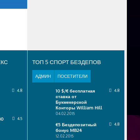
новых
к получить:
словия
общие
рмация:
2020
ЕКС
ТОП 5 СПОРТ БЕЗДЕПОВ
АДМИН
ПОСЕТИТЕЛИ
4.8
10 $/€ бесплатная
4.8
ставка от
Букмекерской
Конторы William Hill
04.02.2015
30
4.5
€5 Бездепозитный
4.8
бонус MB24
12.02.2015