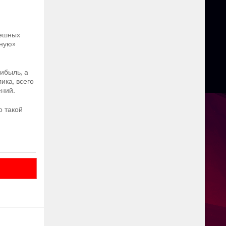
пешных
ьную»
ибыль, а
ика, всего
ений.
о такой