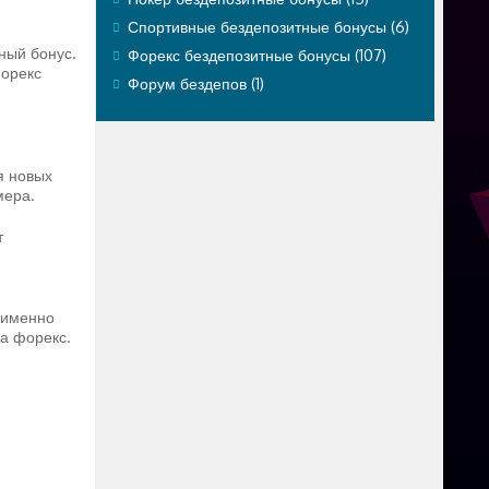
Спортивные бездепозитные бонусы
(6)
ный бонус.
Форекс бездепозитные бонусы
(107)
форекс
Форум бездепов
(1)
я новых
мера.
т
м именно
на форекс.