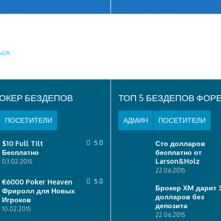
apeShift Для кого: Для новых
Форекс: BitcoinX Для кого: Для 
азмер бонуса: 100 FOX Как
клиентов Размер бонуса: $15 Ка
Регистрация учетной записи.
Регистрация учетной записи. У
ичности. Подключите кошелек к
снятия бонуса: Применяются 
 аппаратный кошелек на веб-
условия. Дополнительная инфо
ься
.
овия снятия бонуса:
Бонус доступен до 31 декабря, 
ся общие условия.
ьная информация: Бонус...
ПОКЕР БЕЗДЕПОВ
ТОП 5 БЕЗДЕПОВ ФОР
ПОСЕТИТЕЛИ
АДМИН
ПОСЕТИТЕЛИ
$10 Full Tilt
5.0
Сто долларов
Бесплатно
бесплатно от
Larson&Holz
03.02.2015
22.06.2015
€6000 Poker Heaven
5.0
Брокер XM дарит 
Фриролл для Новых
долларов без
Игроков
депозита
10.02.2015
22.06.2015