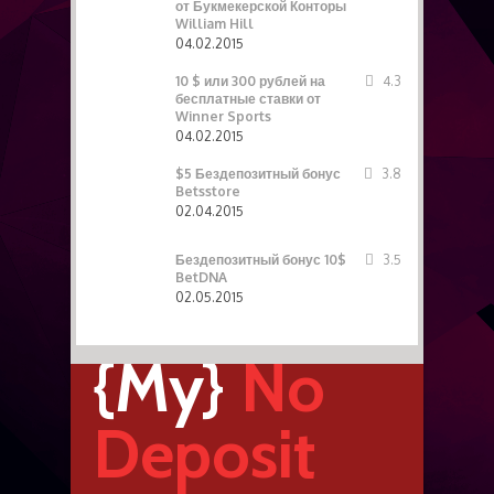
от Букмекерской Конторы
William Hill
04.02.2015
10 $ или 300 рублей на
4.3
бесплатные ставки от
Winner Sports
04.02.2015
$5 Бездепозитный бонус
3.8
Betsstore
02.04.2015
Бездепозитный бонус 10$
3.5
BetDNA
02.05.2015
{My}
No
Deposit