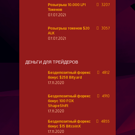
Розыгрыш 10.000 LPI
3207
Токенов
07.07.2021
Розыгрыш токенов $20
3057
ALK
07.07.2021
ДЕНЬГИ ДЛЯ ТРЕЙДЕРОВ
Бездепозитный форекс
4812
бонус $258 Bityard
17.11.2020
Бездепозитный форекс
4910
бонус 100 FOX
ShapeShift
17.11.2020
Бездепозитный форекс
4855
бонус $15 BitcoinX
17.11.2020