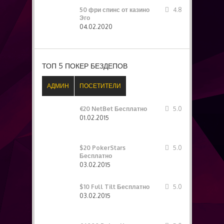
50 фри спинс от казино
4.8
Эго
04.02.2020
ТОП 5 ПОКЕР БЕЗДЕПОВ
АДМИН
ПОСЕТИТЕЛИ
€20 NetBet Бесплатно
5.0
01.02.2015
$20 PokerStars
5.0
Бесплатно
03.02.2015
$10 Full Tilt Бесплатно
5.0
03.02.2015