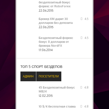
бездепозитный бонус
форекс от RoboForex
22.06.2015
Брокер XM дарит 30
4.5
долларов без депозита
22.06.2015
Бездепозитный форекс
4.5
бонус 8 долларов от
брокера NordFX
17.06.2014
ТОП 5 СПОРТ БЕЗДЕПОВ
АДМИН
ПОСЕТИТЕЛИ
€5 Бездепозитный бонус
4.8
MB24
12.02.2015
10 $/€ бесплатная ставка
4.8