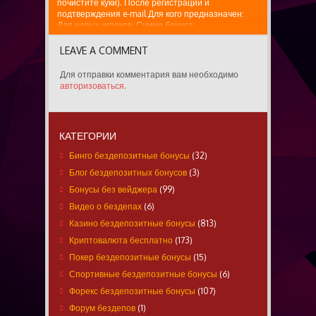
почистите куки). После регистрации и
подтверждения e-mail Для кого предназначен:
Для новых игроков. Сумма бонуса:
Зарегистрируйтесь по нашей ссылке и получите
15 бесплатных спинов. Сразу после...
LEAVE A COMMENT
Для отправки комментария вам необходимо
авторизоваться
.
КАТЕГОРИИ
Бинго бездепозитные бонусы
(32)
Блог бездепозитных бонусов
(3)
Бонусы без вейджера
(99)
Видео о бездепах
(6)
Казино бездепозитные бонусы
(813)
Криптовалюта бесплатно
(173)
Покер бездепозитные бонусы
(15)
Спортивные бездепозитные бонусы
(6)
Форекс бездепозитные бонусы
(107)
Форум бездепов
(1)