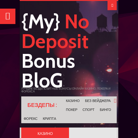
{My}
No
Deposit
Bonus
BloG
ЛУЧШИЕ БЕЗДЕПОЗИТНЫЕ БОНУСЫ ОНЛАЙН КАЗИНО, ПОКЕРА И
ФОРЕКСА
КАЗИНО
БЕЗ ВЕЙДЖЕРА
ПОКЕР
СПОРТ
БИНГО
ФОРЕКС
КРИПТА
КАЗИНО