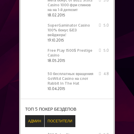
Мега бонус от Buzz Slots
5.0
Casino 1000 фри спинов
на на 1-й депозит
18.02.2015
SuperGaminator Casino
5.0
100% бонус БЕЗ
вейджера!
19.10.2015
Free Play 1500$ Prestige
5.0
Casino
18.05.2015
50 бесплатных вращения
4.8
GoWild Casino на слот
Rabbit In The Hat
10.04.2015
ТОП 5 ПОКЕР БЕЗДЕПОВ
АДМИН
ПОСЕТИТЕЛИ