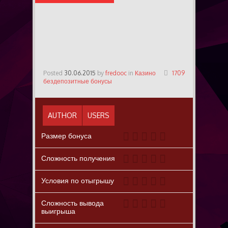
БЕЗДЕПОЗИТНЫЕ
БОНУСЫ
Posted
30.06.2015
by
fredooc
in
Казино
1709
бездепозитные бонусы
AUTHOR
USERS
Размер бонуса
Сложность получения
Условия по отыгрышу
Сложность вывода
выигрыша