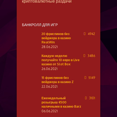
криптовалютные раздачи
БАНКРОЛЛ ДЛЯ ИГР
20 фриспинов без
4942
вейджера в казино
RealWin
28.06.2021
Каждую неделю
3486
получайте 10 евро в Live
казино от Slot Box
26.06.2021
15 фриспинов без
5149
вейджера в казино Z
22.06.2021
Еженедельный
3101
розыгрыш €500
наличными в казино Barz
06.06.2021