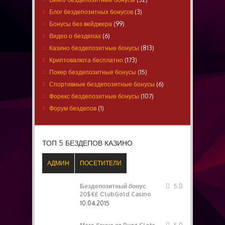
Блог бездепозитных бонусов
(3)
Бонусы без вейджера
(99)
Видео о бездепах
(6)
Казино бездепозитные бонусы
(813)
Криптовалюта бесплатно
(173)
Покер бездепозитные бонусы
(15)
Спортивные бездепозитные бонусы
(6)
Форекс бездепозитные бонусы
(107)
Форум бездепов
(1)
ТОП 5 БЕЗДЕПОВ КАЗИНО
АДМИН
ПОСЕТИТЕЛИ
Бездепозитный бонус
5.0
20$€£ СlubGold Casino
10.04.2015