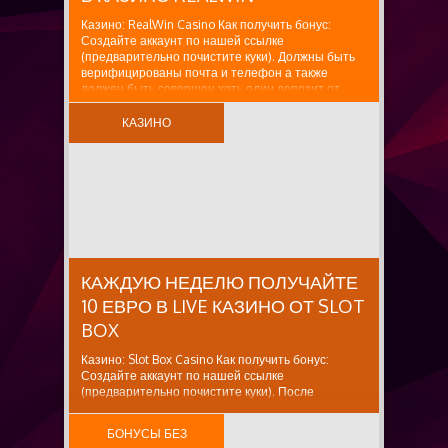
Казино: RealWin Casino Как получить бонус:
Создайте аккаунт по нашей ссылке
(предварительно почистите куки). Должны быть
верифицированы почта и телефон а также
должен быть совершен хоть один депозит от
1000 RUB, 15$ и 1 ставка на депозит. Для кого
предназначен: Для новых игроков. Сумма...
КАЗИНО
БЕЗДЕПОЗИТНЫЕ
БОНУСЫ
КАЖДУЮ НЕДЕЛЮ ПОЛУЧАЙТЕ
10 ЕВРО В LIVE КАЗИНО ОТ SLOT
BOX
Казино: Slot Box Casino Как получить бонус:
Создайте аккаунт по нашей ссылке
(предварительно почистите куки). После
регистрации и подтверждения e-mail Для кого
предназначен: Для новых игроков. Сумма бонуса:
БОНУСЫ БЕЗ
Внесите депозит в размере 50+ евро, затем