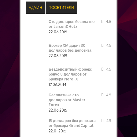
АДМИН
ПОСЕТИТЕЛИ
Сто долларов бесплатно
4.8
от Larson&Holz
22.06.2015
Брокер XM дарит 30
4.5
долларов без депозита
22.06.2015
Бездепозитный форекс
4.5
бонус 8 долларов от
брокера NordFX
17.06.2014
Бесплатные сто
4.5
долларов от Master
Forex
22.06.2015
15 долларов без депозита
4.5
от брокера GrandCapital
22.01.2015