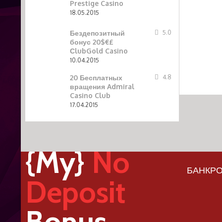
Prestige Casino
18.05.2015
Бездепозитный
5.0
бонус 20$€£
СlubGold Casino
10.04.2015
20 Бесплатных
4.8
вращения Admiral
Casino Club
17.04.2015
{My}
No
БАНКРО
Deposit
Bonus