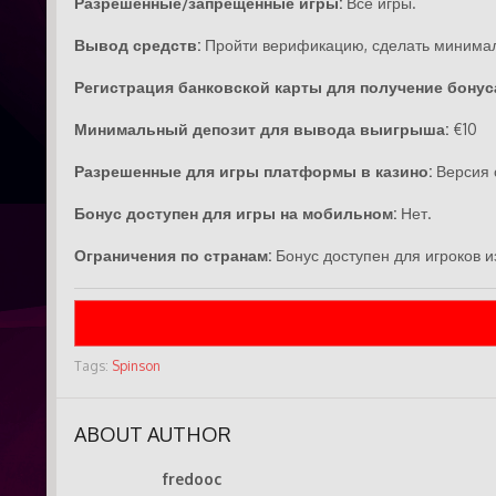
Разрешенные/запрещенные игры:
Все игры.
Вывод средств:
Пройти верификацию, сделать минимал
Регистрация банковской карты для получение бонус
Минимальный депозит для вывода выигрыша:
€10
Разрешенные для игры платформы в казино:
Версия с
Бонус доступен для игры на мобильном:
Нет.
Ограничения по странам:
Бонус доступен для игроков и
Tags:
Spinson
ABOUT AUTHOR
fredooc