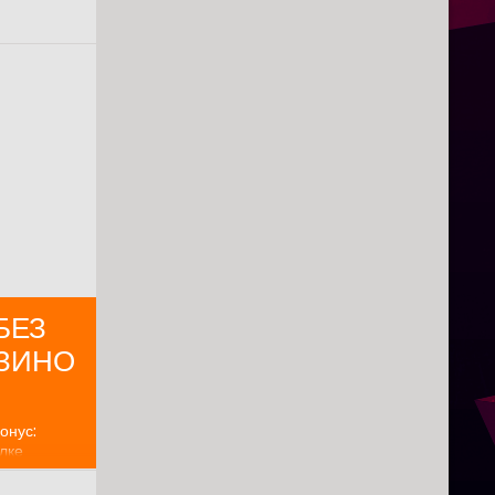
БЕЗ
АЗИНО
онус:
лке
). После
-mail Для