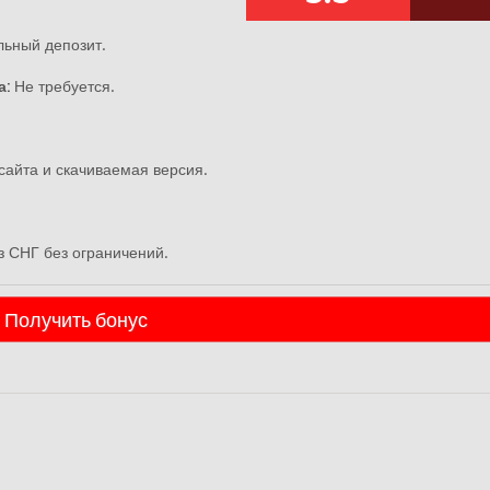
ьный депозит.
а:
Не требуется.
айта и скачиваемая версия.
з СНГ без ограничений.
Получить бонус