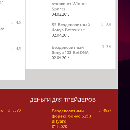
er
ставки от Winner
Sports
04.02.2015
4.5
$5 Бездепозитный
3.8
ра
бонус Betsstore
02.04.2015
Бездепозитный
3.5
4.5
бонус 10$ BetDNA
02.05.2015
ДЕНЬГИ ДЛЯ ТРЕЙДЕРОВ
ча
3590
Бездепозитный
4827
форекс бонус $258
Bityard
17.11.2020