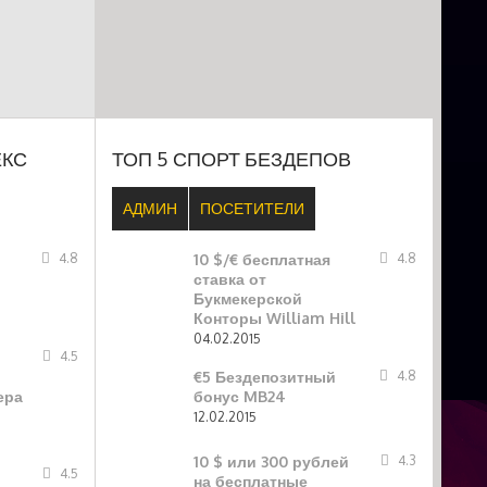
гроков.
сь по
сплатных
ЕКС
ТОП 5 СПОРТ БЕЗДЕПОВ
АДМИН
ПОСЕТИТЕЛИ
4.8
10 $/€ бесплатная
4.8
ставка от
Букмекерской
Конторы William Hill
04.02.2015
4.5
€5 Бездепозитный
4.8
ера
бонус MB24
12.02.2015
10 $ или 300 рублей
4.3
4.5
на бесплатные