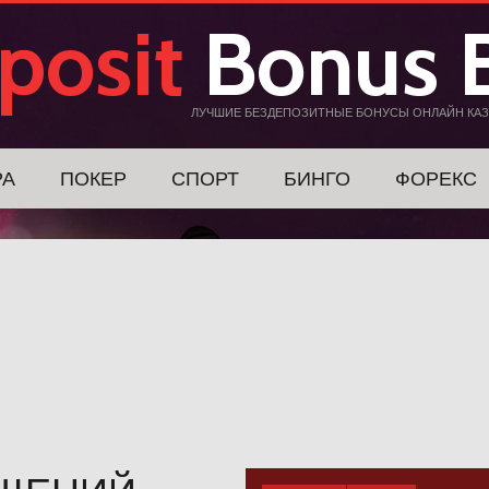
posit
Bonus 
ЛУЧШИЕ БЕЗДЕПОЗИТНЫЕ БОНУСЫ ОНЛАЙН КАЗИ
РА
ПОКЕР
СПОРТ
БИНГО
ФОРЕКС