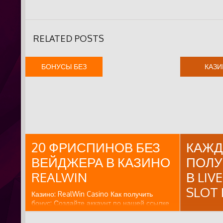
RELATED POSTS
БОНУСЫ БЕЗ
КАЗ
ВЕЙДЖЕРА
БЕЗДЕПО
БОН
20 ФРИСПИНОВ БЕЗ
КАЖД
ВЕЙДЖЕРА В КАЗИНО
ПОЛУ
REALWIN
В LIV
SLOT
Казино: RealWin Casino Как получить
бонус: Создайте аккаунт по нашей ссылке
Казино: Sl
(предварительно почистите куки). Должны
бонус: Соз
быть верифицированы почта и телефон а