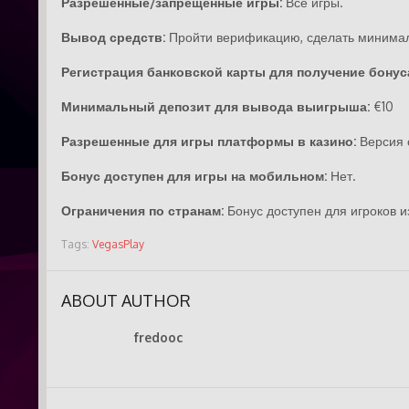
Разрешенные/запрещенные игры:
Все игры.
Вывод средств:
Пройти верификацию, сделать минимал
Регистрация банковской карты для получение бонус
Минимальный депозит для вывода выигрыша:
€10
Разрешенные для игры платформы в казино:
Версия 
Бонус доступен для игры на мобильном:
Нет.
Ограничения по странам:
Бонус доступен для игроков и
Tags:
VegasPlay
ABOUT AUTHOR
fredooc