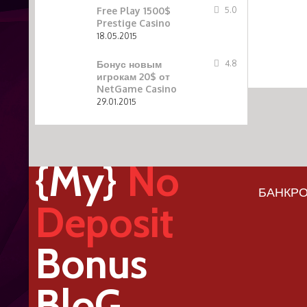
Free Play 1500$
5.0
Prestige Casino
18.05.2015
Бонус новым
4.8
игрокам 20$ от
NetGame Casino
29.01.2015
{My}
No
БАНКРО
Deposit
Bonus
BloG