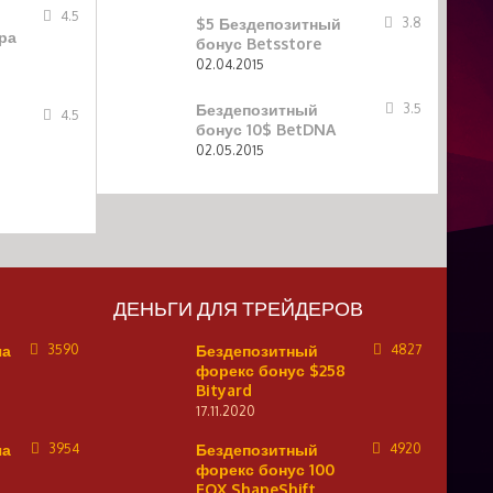
4.5
$5 Бездепозитный
3.8
ра
бонус Betsstore
02.04.2015
Бездепозитный
3.5
4.5
бонус 10$ BetDNA
02.05.2015
ДЕНЬГИ ДЛЯ ТРЕЙДЕРОВ
ча
3590
Бездепозитный
4827
форекс бонус $258
Bityard
17.11.2020
ча
3954
Бездепозитный
4920
форекс бонус 100
FOX ShapeShift