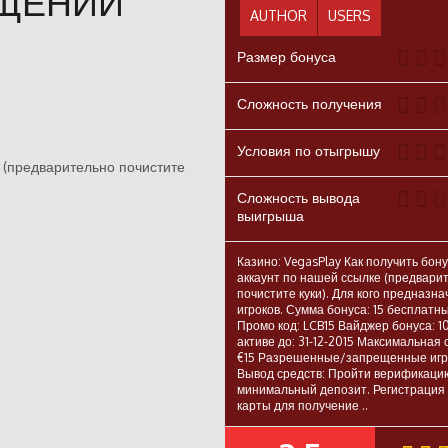
АЩЕНИЙ
AUTHOR
USERS
Размер бонуса
Сложность получения
Условия по отыгрышу
 (предварительно почистите
Сложность вывода
выигрыша
Казино: VegasPlay Как получить бон
аккаунт по нашей ссылке (предвари
почистите куки). Для кого предназна
игроков. Сумма бонуса: 15 бесплат
Промо код: LCB15 Вайджер бонуса: 1
активе до: 31-12-2015 Максимальная 
€15 Разрешенные/запрещенные игры
Вывод средств: Пройти верификацию
минимальный депозит. Регистрация 
карты для получение ..