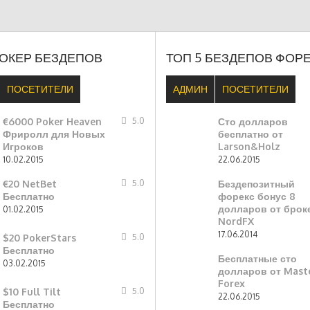
спинов. Сразу после...
затем сделайте ставку на общую
..
ПОКЕР БЕЗДЕПОВ
ТОП 5 БЕЗДЕПОВ ФОР
ПОСЕТИТЕЛИ
АДМИН
ПОСЕТИТЕЛИ
€6000 Poker Heaven
5.0
Сто долларов
Фриролл для Новых
бесплатно от
Игроков
Larson&Holz
10.02.2015
22.06.2015
€20 NetBet
5.0
Бездепозитный
Бесплатно
форекс бонус 8
долларов от брок
01.02.2015
NordFX
17.06.2014
$20 PokerStars
5.0
Бесплатно
Бесплатные сто
03.02.2015
долларов от Mast
Forex
$10 Full Tilt
5.0
22.06.2015
Бесплатно