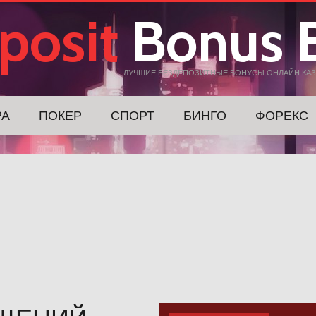
posit
Bonus 
ЛУЧШИЕ БЕЗДЕПОЗИТНЫЕ БОНУСЫ ОНЛАЙН КАЗИ
РА
ПОКЕР
СПОРТ
БИНГО
ФОРЕКС