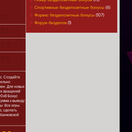
Спортивные бездепозитные бонусы
(6)
Форекс бездепозитные бонусы
(107)
Форум бездепов
(1)
ус: Создайте
тельно
чен: Для новых
ных вращений
00xB Бонус
сумма к выводу:
: Все игры.
, сделать
банковской