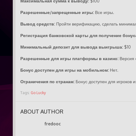
Максимальная сумма к выводу:
$100
Разрешенные/запрещенные игры:
Все игры.
Вывод средств:
Пройти верификацию, сделать минимал
Регистрация банковской карты для получение бонус
Минимальный депозит для вывода выигрыша:
$10
Разрешенные для игры платформы в казино:
Версия с
Бонус доступен для игры на мобильном:
Нет.
Ограничения по странам:
Бонус доступен для игроков и
Tags:
Go Lucky
ABOUT AUTHOR
fredooc