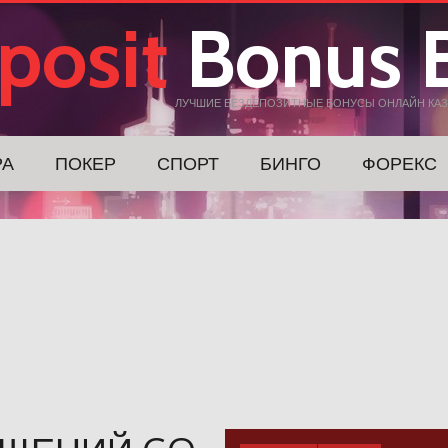
posit
Bonus 
ЛУЧШИЕ БЕЗДЕПОЗИТНЫЕ БОНУСЫ ОНЛАЙН КАЗИ
РА
ПОКЕР
СПОРТ
БИНГО
ФОРЕКС