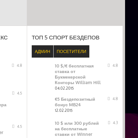
сь по
сплатных
ЕКС
ТОП 5 СПОРТ БЕЗДЕПОВ
АДМИН
ПОСЕТИТЕЛИ
4.8
10 $/€ бесплатная
4.8
ставка от
Букмекерской
Конторы William Hill
04.02.2015
4.5
€5 Бездепозитный
4.8
ера
бонус MB24
12.02.2015
10 $ или 300 рублей
4.3
4.5
на бесплатные
er
ставки от Winner