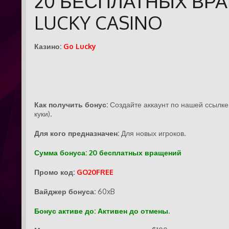
20 БЕСПЛАТНЫХ ВР
LUCKY CASINO
Казино:
Go Lucky
Как получить бонус:
Создайте аккаунт по нашей ссылке
куки).
Для кого предназначен:
Для новых игроков.
Сумма бонуса: 20 бесплатных вращений
Промо код:
GO20FREE
Вайджер бонуса:
60xB
Бонус активе до: Активен до отмены.