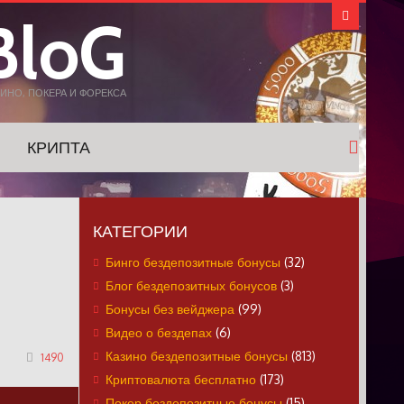
BloG
НО, ПОКЕРА И ФОРЕКСА
КРИПТА
КАТЕГОРИИ
Бинго бездепозитные бонусы
(32)
Блог бездепозитных бонусов
(3)
Бонусы без вейджера
(99)
Видео о бездепах
(6)
Казино бездепозитные бонусы
(813)
1490
Криптовалюта бесплатно
(173)
Покер бездепозитные бонусы
(15)