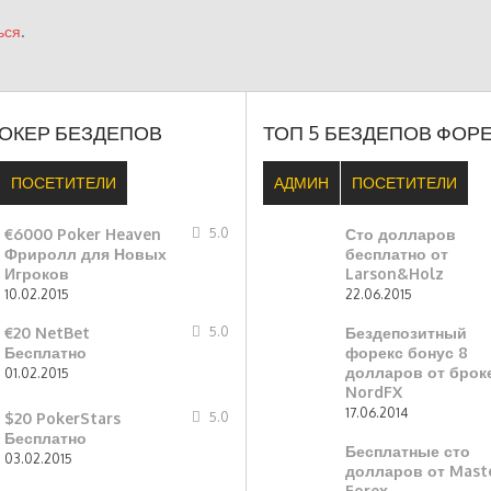
и и подтверждения e-mail Для
Сумма бонуса: Зарегистрируйте
азначен: Для новых игроков.
нашей ссылке и получите 15 бе
ься
.
са: Внесите депозит в размере
спинов. Сразу после...
затем сделайте ставку на общую
..
ПОКЕР БЕЗДЕПОВ
ТОП 5 БЕЗДЕПОВ ФОР
ПОСЕТИТЕЛИ
АДМИН
ПОСЕТИТЕЛИ
€6000 Poker Heaven
5.0
Сто долларов
Фриролл для Новых
бесплатно от
Игроков
Larson&Holz
10.02.2015
22.06.2015
€20 NetBet
5.0
Бездепозитный
Бесплатно
форекс бонус 8
долларов от брок
01.02.2015
NordFX
17.06.2014
$20 PokerStars
5.0
Бесплатно
Бесплатные сто
03.02.2015
долларов от Mast
Forex