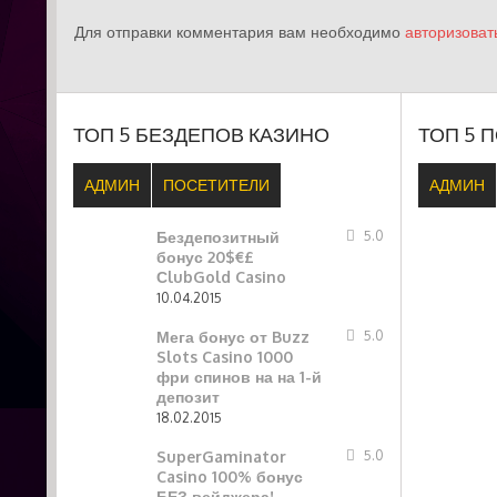
регистраци
депозит от 1000 RUB, 15$ и 1 ставка на
кого предн
депозит. Для кого предназначен: Для
Для отправки комментария вам необходимо
авторизоват
Сумма бону
новых игроков. Сумма...
50+ евро, 
сумму 200.
ТОП 5 БЕЗДЕПОВ КАЗИНО
ТОП 5 
АДМИН
ПОСЕТИТЕЛИ
АДМИН
Бездепозитный
5.0
бонус 20$€£
СlubGold Casino
10.04.2015
Мега бонус от Buzz
5.0
Slots Casino 1000
фри спинов на на 1-й
депозит
18.02.2015
SuperGaminator
5.0
Casino 100% бонус
БЕЗ вейджера!