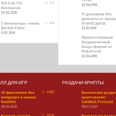
$10 Full Tilt
5.0
22.06.2015
Бесплатно
03.02.2015
15 долларов без
депозита от броке
5 бесплатных токена
4.8
GrandCapital
Bet365 Poker
22.01.2015
11.02.2015
Приветственный
бездепозитный
бонус форекс от
RoboForex
22.06.2015
ЛЛ ДЛЯ ИГР
РАЗДАЧИ КРИПТЫ
20 фриспинов без
4988
Бесплатная разда
вейджера в казино
криптовалют
RealWin
SafeBull Protocol
28.06.2021
08.07.2021
Каждую неделю
3508
Бесплатная разда