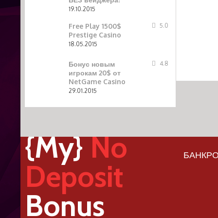
19.10.2015
Free Play 1500$
5.0
Prestige Casino
18.05.2015
Бонус новым
4.8
игрокам 20$ от
NetGame Casino
29.01.2015
{My}
No
БАНКРО
Deposit
Bonus