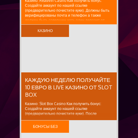
Казино: RealWin Casino Как получить бонус:
Создайте аккаунт по нашей ссылке
(предварительно почистите куки). Должны быть
верифицированы почта и телефон а также
должен быть совершен хоть один депозит от
1000 RUB, 15$ и 1 ставка на депозит. Для кого
предназначен: Для новых игроков. Сумма...
КАЗИНО
БЕЗДЕПОЗИТНЫЕ
БОНУСЫ
КАЖДУЮ НЕДЕЛЮ ПОЛУЧАЙТЕ
10 ЕВРО В LIVE КАЗИНО ОТ SLOT
BOX
Казино: Slot Box Casino Как получить бонус:
Создайте аккаунт по нашей ссылке
(предварительно почистите куки). После
регистрации и подтверждения e-mail Для кого
предназначен: Для новых игроков. Сумма бонуса:
БОНУСЫ БЕЗ
Внесите депозит в размере 50+ евро, затем
сделайте ставку на общую сумму 200...