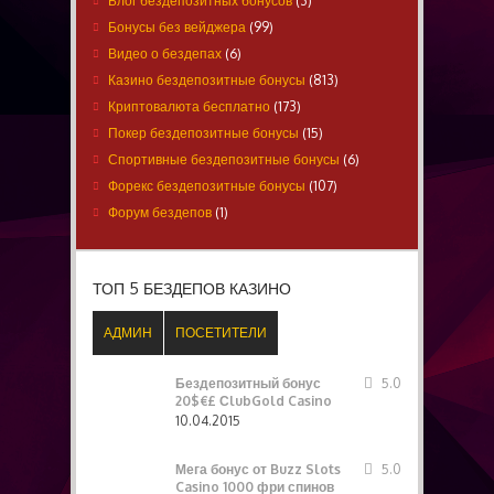
Блог бездепозитных бонусов
(3)
Бонусы без вейджера
(99)
Видео о бездепах
(6)
Казино бездепозитные бонусы
(813)
Криптовалюта бесплатно
(173)
Покер бездепозитные бонусы
(15)
Спортивные бездепозитные бонусы
(6)
Форекс бездепозитные бонусы
(107)
Форум бездепов
(1)
ТОП 5 БЕЗДЕПОВ КАЗИНО
АДМИН
ПОСЕТИТЕЛИ
Бездепозитный бонус
5.0
20$€£ СlubGold Casino
10.04.2015
Мега бонус от Buzz Slots
5.0
Casino 1000 фри спинов