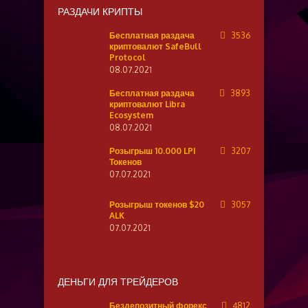
РАЗДАЧИ КРИПТЫ
Бесплатная раздача
3536
криптовалют SafeBull
Protocol
08.07.2021
Бесплатная раздача
3893
криптовалют Libra
Ecosystem
08.07.2021
Розыгрыш 10.000 LPI
3207
Токенов
07.07.2021
Розыгрыш токенов $20
3057
ALK
07.07.2021
ДЕНЬГИ ДЛЯ ТРЕЙДЕРОВ
Бездепозитный форекс
4812