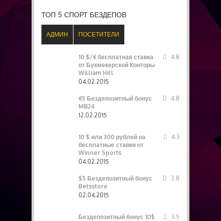
ТОП 5 СПОРТ БЕЗДЕПОВ
АДМИН
ПОСЕТИТЕЛИ
10 $/€ бесплатная ставка
4.8
от Букмекерской Конторы
William Hill
04.02.2015
€5 Бездепозитный бонус
4.8
MB24
12.02.2015
10 $ или 300 рублей на
4.3
бесплатные ставки от
Winner Sports
04.02.2015
$5 Бездепозитный бонус
3.8
Betsstore
02.04.2015
Бездепозитный бонус 10$
3.5