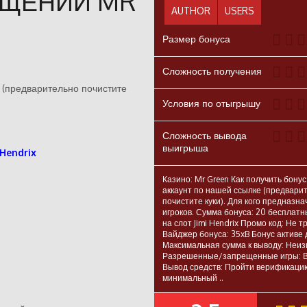
АЩЕНИЙ MR
AUTHOR
USERS
Размер бонуса
Сложность получения
 (предварительно почистите
Условия по отыгрышу
Сложность вывода
выигрыша
 Hendrix
Казино: Mr Green Как получить бону
аккаунт по нашей ссылке (предвари
почистите куки). Для кого предназна
игроков. Сумма бонуса: 20 бесплат
на слот Jimi Hendrix Промо код: Не т
Вайджер бонуса: 35xB Бонус активе д
Максимальная сумма к выводу: Неиз
Разрешенные/запрещенные игры: В
Вывод средств: Пройти верификацию
минимальный ..