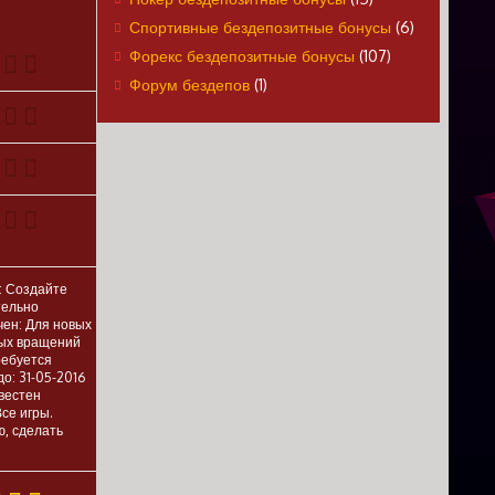
Спортивные бездепозитные бонусы
(6)
Форекс бездепозитные бонусы
(107)
Форум бездепов
(1)
с: Создайте
тельно
чен: Для новых
ных вращений
ребуется
о: 31-05-2016
вестен
се игры.
, сделать