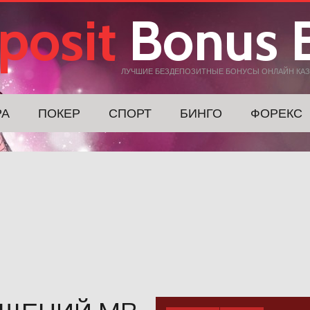
posit
Bonus 
ЛУЧШИЕ БЕЗДЕПОЗИТНЫЕ БОНУСЫ ОНЛАЙН КАЗИ
РА
ПОКЕР
СПОРТ
БИНГО
ФОРЕКС