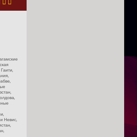
Багамские
ская
 Гаити,
ания,
абве,
вые
зстан,
олдова,
нные
и,
и Невис,
стан,
ан,