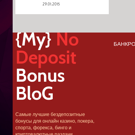
29.01.2015
{My}
No
БАНКРО
Deposit
Bonus
BloG
Самые лучшие бездепозитные
бонусы для онлайн казино, покера,
спорта, форекса, бинго и
криптовалютные раздачи