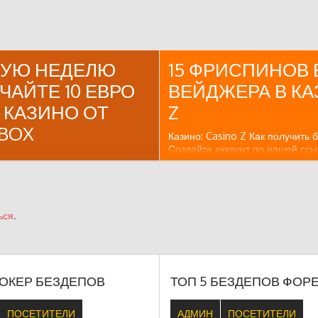
УСЫ
УЮ НЕДЕЛЮ
15 ФРИСПИНОВ 
ЧАЙТЕ 10 ЕВРО
ВЕЙДЖЕРА В К
E КАЗИНО ОТ
Z
 BOX
Казино: Casino Z Как получить б
Создайте аккаунт по нашей ссы
ot Box Casino Как получить
(предварительно почистите куки
дайте аккаунт по нашей ссылке
регистрации и подтверждения e
ельно почистите куки). После
кого предназначен: Для новых и
и и подтверждения e-mail Для
Сумма бонуса: Зарегистрируйте
азначен: Для новых игроков.
нашей ссылке и получите 15 бе
ься
.
са: Внесите депозит в размере
спинов. Сразу после...
затем сделайте ставку на общую
..
ПОКЕР БЕЗДЕПОВ
ТОП 5 БЕЗДЕПОВ ФОР
ПОСЕТИТЕЛИ
АДМИН
ПОСЕТИТЕЛИ