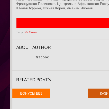
Французская Полинезия, Центрально-Африканская Респуб
Южная Африка, Южная Корея, Ямайка, Япония
Tags:
Mr Green
ABOUT AUTHOR
fredooc
RELATED POSTS
БОНУСЫ БЕЗ
КАЗ
ВЕЙДЖЕРА
БЕЗДЕПО