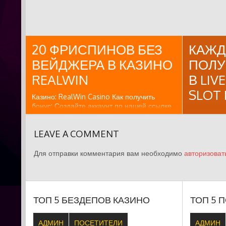
БОН
20 ФРИСПИНОВ БЕЗ
КАЖД
ВЕЙДЖЕРА В КАЗИНО
ПОЛУ
REALWIN
В LIV
SLOT
Казино: RealWin Casino Как получить
бонус: Создайте аккаунт по нашей ссылке
Казино: Sl
(предварительно почистите куки). Должны
бонус: Соз
быть верифицированы почта и телефон а
(предварит
LEAVE A COMMENT
также должен быть совершен хоть один
регистраци
депозит от 1000 RUB, 15$ и 1 ставка на
кого предн
депозит. Для кого предназначен: Для
Для отправки комментария вам необходимо
авторизоват
Сумма бону
новых игроков. Сумма...
50+ евро, 
сумму 200.
ТОП 5 БЕЗДЕПОВ КАЗИНО
ТОП 5 
АДМИН
ПОСЕТИТЕЛИ
АДМИН