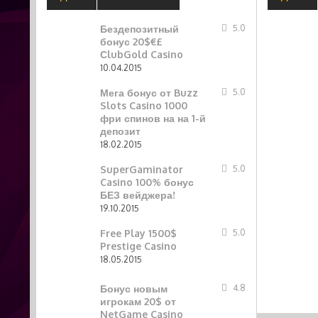
Бездепозитный
5.0
бонус 20$€£
СlubGold Casino
10.04.2015
Мега бонус от Buzz
5.0
Slots Casino 1000
фри спинов на на 1-й
депозит
18.02.2015
SuperGaminator
5.0
Casino 100% бонус
БЕЗ вейджера!
19.10.2015
Free Play 1500$
5.0
Prestige Casino
18.05.2015
Бонус новым
4.8
игрокам 20$ от
NetGame Casino