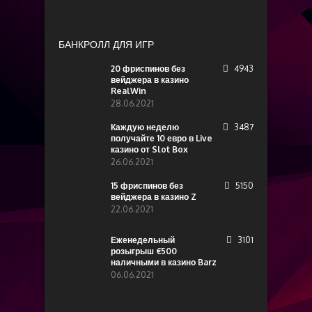
БАНКРОЛЛ ДЛЯ ИГР
20 фриспинов без
4943
вейджера в казино
RealWin
28.06.2021
Каждую неделю
3487
получайте 10 евро в Live
казино от Slot Box
26.06.2021
15 фриспинов без
5150
вейджера в казино Z
22.06.2021
Еженедельный
3101
розыгрыш €500
наличными в казино Barz
06.06.2021