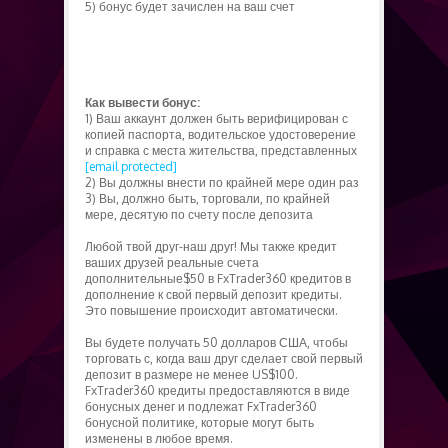
5) бонус будет зачислен на ваш счет
Как вывести бонус:
1) Ваш аккаунт должен быть верифицирован с
копией паспорта, водительское удостоверение
и справка с места жительства, представленных
[email protected]
2) Вы должны внести по крайней мере один раз
3) Вы, должно быть, торговали, по крайней
мере, десятую по счету после депозита
Любой твой друг-наш друг! Мы также кредит
ваших друзей реальные счета
дополнительные$50 в FxTrader360 кредитов в
дополнение к свой первый депозит кредиты.
Это повышение происходит автоматически.
Вы будете получать 50 долларов США, чтобы
торговать с, когда ваш друг сделает свой первый
депозит в размере не менее US$100.
FxTrader360 кредиты предоставляются в виде
бонусных денег и подлежат FxTrader360
бонусной политике, которые могут быть
изменены в любое время.