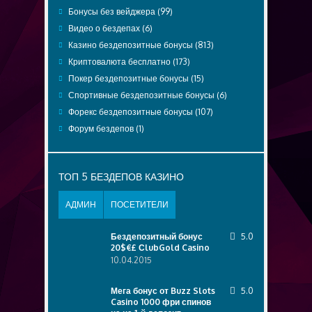
Бонусы без вейджера
(99)
Видео о бездепах
(6)
Казино бездепозитные бонусы
(813)
Криптовалюта бесплатно
(173)
Покер бездепозитные бонусы
(15)
Спортивные бездепозитные бонусы
(6)
Форекс бездепозитные бонусы
(107)
Форум бездепов
(1)
ТОП 5 БЕЗДЕПОВ КАЗИНО
АДМИН
ПОСЕТИТЕЛИ
Бездепозитный бонус
5.0
20$€£ СlubGold Casino
10.04.2015
Мега бонус от Buzz Slots
5.0
Casino 1000 фри спинов