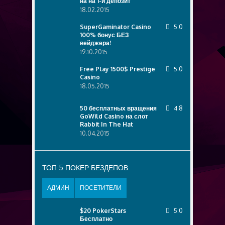
на на 1-й депозит
18.02.2015
SuperGaminator Casino
5.0
100% бонус БЕЗ
вейджера!
19.10.2015
Free Play 1500$ Prestige
5.0
Casino
18.05.2015
50 бесплатных вращения
4.8
GoWild Casino на слот
Rabbit In The Hat
10.04.2015
ТОП 5 ПОКЕР БЕЗДЕПОВ
АДМИН
ПОСЕТИТЕЛИ
$20 PokerStars
5.0
Бесплатно