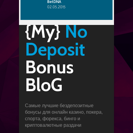
BetDNA
02.05.2015
{My}
No
Deposit
Bonus
BloG
Самые лучшие бездепозитные
бонусы для онлайн казино, покера,
спорта, форекса, бинго и
криптовалютные раздачи