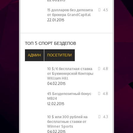
15 долларов без депозита
4.5
от брокера GrandCapital
22.01.2015
ТОП 5 СПОРТ БЕЗДЕПОВ
АДМИН
ПОСЕТИТЕЛИ
10 $/€ бесплатная ставка
4.8
от Букмекерской Конторы
William Hill
04.02.2015
€5 Бездепозитный бонус
4.8
MB24
12.02.2015
10 $ или 300 рублей на
4.3
бесплатные ставки от
Winner Sports
04.02.2015