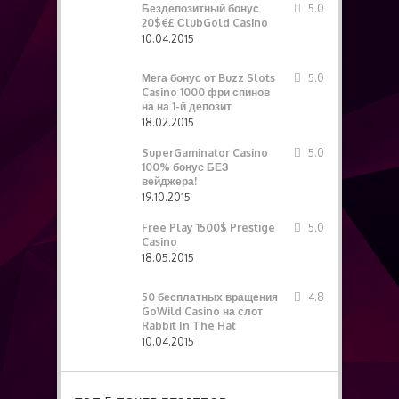
Бездепозитный бонус
5.0
20$€£ СlubGold Casino
10.04.2015
Мега бонус от Buzz Slots
5.0
Casino 1000 фри спинов
на на 1-й депозит
18.02.2015
SuperGaminator Casino
5.0
100% бонус БЕЗ
вейджера!
19.10.2015
Free Play 1500$ Prestige
5.0
Casino
18.05.2015
50 бесплатных вращения
4.8
GoWild Casino на слот
Rabbit In The Hat
10.04.2015