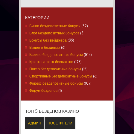
КАТЕГОРИИ
Бинго бездепозитные бонусы
(32)
Блог бездепозитных бонусов
(3)
Бонусы без вейджера
(99)
Видео о бездепах
(6)
Казино бездепозитные бонусы
(813)
Криптовалюта бесплатно
(173)
Покер бездепозитные бонусы
(15)
Спортивные бездепозитные бонусы
(6)
Форекс бездепозитные бонусы
(107)
Форум бездепов
(1)
ТОП 5 БЕЗДЕПОВ КАЗИНО
АДМИН
ПОСЕТИТЕЛИ