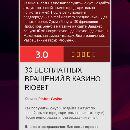
Казино: Riobet Casino Как получить бонус: Создайте
аккаунт по нашей ссылке (предварительно
почистите куки). После регистрации и
подтверждения e-mail Для кого предназначен: Для
новых игроков. Сумма бонуса: 30 фриспинов.
Промо код: Бонус в магазине на сайте Вайджер
бонуса: 10 xB Бонус активен до: Активен до отмены.
Максимальная сумма к выводу: Без ограничений.
Разрешенные игры: ~любые~. ..
3.0
SUMMARY
30 БЕСПЛАТНЫХ
ВРАЩЕНИЙ В КАЗИНО
RIOBET
Казино:
Riobet Casino
Как получить бонус:
Создайте аккаунт по
нашей ссылке (предварительно почистите куки).
После регистрации и подтверждения e-mail
Для кого предназначен:
Для новых игроков.