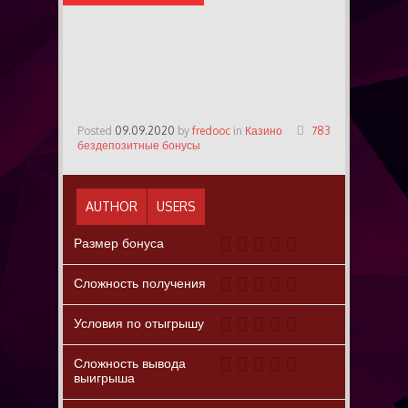
БЕЗДЕПОЗИТНЫЕ
БОНУСЫ
Posted
09.09.2020
by
fredooc
in
Казино
783
бездепозитные бонусы
AUTHOR
USERS
Размер бонуса
Сложность получения
Условия по отыгрышу
Сложность вывода
выигрыша