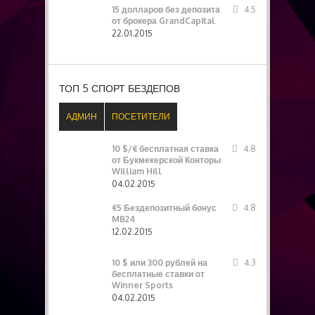
15 долларов без депозита
4.5
от брокера GrandCapital
22.01.2015
ТОП 5 СПОРТ БЕЗДЕПОВ
АДМИН
ПОСЕТИТЕЛИ
10 $/€ бесплатная ставка
4.8
от Букмекерской Конторы
William Hill
04.02.2015
€5 Бездепозитный бонус
4.8
MB24
12.02.2015
10 $ или 300 рублей на
4.3
бесплатные ставки от
Winner Sports
04.02.2015