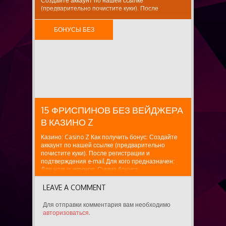
Создайте аккаунт по нашей ссылке
(предварительно почистите куки). После
регистрации и подтверждения e-mail Для кого
предназначен: Для новых игроков. Сумма бонуса:
БОНУСЫ БЕЗ
Внесите депозит в размере 50+ евро, затем
сделайте ставку на общую сумму 200...
ВЕЙДЖЕРА
15 ФРИСПИНОВ БЕЗ ВЕЙДЖЕРА
В КАЗИНО Z
Казино: Casino Z Как получить бонус: Создайте
аккаунт по нашей ссылке (предварительно
почистите куки). После регистрации и
подтверждения e-mail Для кого предназначен:
Для новых игроков. Сумма бонуса:
Зарегистрируйтесь по нашей ссылке и получите
15 бесплатных спинов. Сразу после...
LEAVE A COMMENT
Для отправки комментария вам необходимо
авторизоваться
.