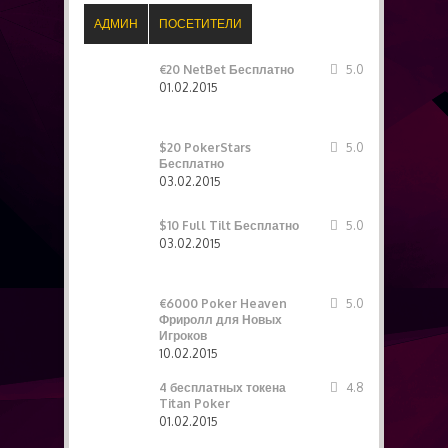
АДМИН
ПОСЕТИТЕЛИ
€20 NetBet Бесплатно
5.0
01.02.2015
$20 PokerStars
5.0
Бесплатно
03.02.2015
$10 Full Tilt Бесплатно
5.0
03.02.2015
€6000 Poker Heaven
5.0
Фриролл для Новых
Игроков
10.02.2015
4 бесплатных токена
4.8
Titan Poker
01.02.2015