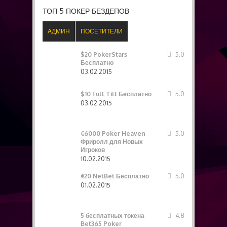
ТОП 5 ПОКЕР БЕЗДЕПОВ
АДМИН
ПОСЕТИТЕЛИ
$20 PokerStars
5.0
Бесплатно
03.02.2015
$10 Full Tilt Бесплатно
5.0
03.02.2015
€6000 Poker Heaven
5.0
Фриролл для Новых
Игроков
10.02.2015
€20 NetBet Бесплатно
5.0
01.02.2015
5 бесплатных токена
4.8
Bet365 Poker