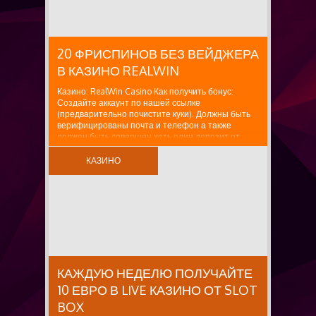
20 ФРИСПИНОВ БЕЗ ВЕЙДЖЕРА
В КАЗИНО REALWIN
Казино: RealWin Casino Как получить бонус:
Создайте аккаунт по нашей ссылке
(предварительно почистите куки). Должны быть
верифицированы почта и телефон а также
должен быть совершен хоть один депозит от
1000 RUB, 15$ и 1 ставка на депозит. Для кого
предназначен: Для новых игроков. Сумма...
КАЗИНО
БЕЗДЕПОЗИТНЫЕ
БОНУСЫ
КАЖДУЮ НЕДЕЛЮ ПОЛУЧАЙТЕ
10 ЕВРО В LIVE КАЗИНО ОТ SLOT
BOX