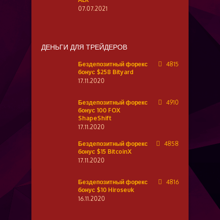
07.07.2021
ДЕНЬГИ ДЛЯ ТРЕЙДЕРОВ
Бездепозитный форекс
4815
бонус $258 Bityard
17.11.2020
Бездепозитный форекс
4910
бонус 100 FOX
ShapeShift
17.11.2020
Бездепозитный форекс
4858
бонус $15 BitcoinX
17.11.2020
Бездепозитный форекс
4816
бонус $10 Hiroseuk
16.11.2020