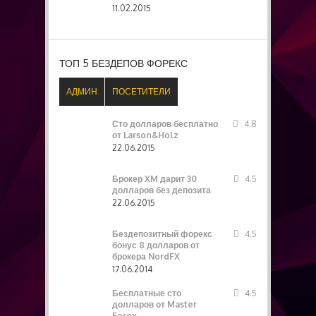
11.02.2015
ТОП 5 БЕЗДЕПОВ ФОРЕКС
АДМИН
ПОСЕТИТЕЛИ
Сто долларов бесплатно
4.8
от Larson&Holz
22.06.2015
Брокер XM дарит 30
4.5
долларов без депозита
22.06.2015
Бездепозитный форекс
4.5
бонус 8 долларов от
брокера NordFX
17.06.2014
Бесплатные сто
4.5
долларов от Master
Forex