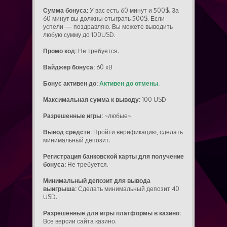
Сумма бонуса:
У вас есть 60 минут и 500$. За
60 минут вы должны отыграть 500$. Если
успели — поздравляю. Вы можете выводить
любую сумму до 100USD.
Промо код:
Не требуется.
Вайджер бонуса:
60 xB
Бонус активен до:
Активен до отмены.
Максимальная сумма к выводу:
100 USD
Разрешенные игры:
~любые~.
Вывод средств:
Пройти верификацию, сделать
минимальный депозит.
Регистрация банковской карты для получение
бонуса:
Не требуется.
Минимальный депозит для вывода
выигрыша:
Сделать минимальный депозит 40
USD.
Разрешенные для игры платформы в казино:
Все версии сайта казино.