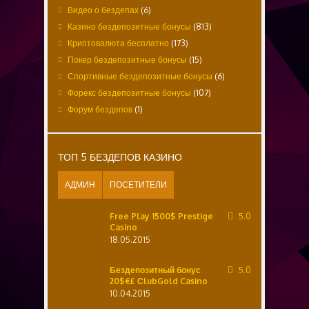
Видео о бездепах
(6)
Казино бездепозитные бонусы
(813)
Криптовалюта бесплатно
(173)
Покер бездепозитные бонусы
(15)
Спортивные бездепозитные бонусы
(6)
Форекс бездепозитные бонусы
(107)
Форум бездепов
(1)
ТОП 5 БЕЗДЕПОВ КАЗИНО
АДМИН
ПОСЕТИТЕЛИ
Free Play 1500$ Prestige
5.0
Casino
18.05.2015
Бездепозитный бонус
5.0
20$€£ СlubGold Casino
10.04.2015