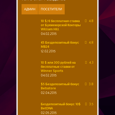
АДМИН
ПОСЕТИТЕЛИ
10 $/€ бесплатная ставка
4.8
от Букмекерской Конторы
William Hill
04.02.2015
€5 Бездепозитный бонус
4.8
MB24
12.02.2015
10 $ или 300 рублей на
4.3
бесплатные ставки от
Winner Sports
04.02.2015
$5 Бездепозитный бонус
3.8
Betsstore
02.04.2015
Бездепозитный бонус 10$
3.5
BetDNA
02.05.2015