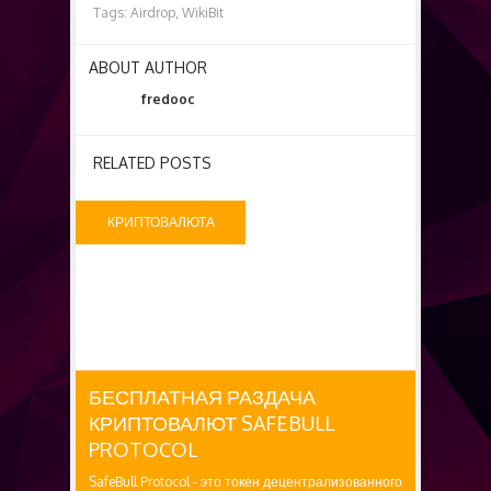
Tags:
Airdrop,
WikiBit
ABOUT AUTHOR
fredooc
RELATED POSTS
КРИПТОВАЛЮТА
БЕСПЛАТНО
БЕСПЛАТНАЯ РАЗДАЧА
КРИПТОВАЛЮТ SAFEBULL
PROTOCOL
SafeBull Protocol - это токен децентрализованного