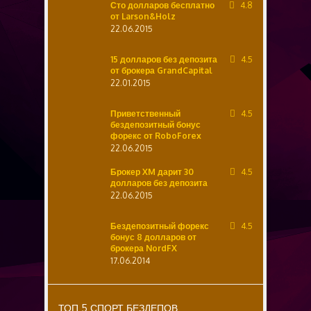
Сто долларов бесплатно
4.8
от Larson&Holz
22.06.2015
15 долларов без депозита
4.5
от брокера GrandCapital
22.01.2015
Приветственный
4.5
бездепозитный бонус
форекс от RoboForex
22.06.2015
Брокер XM дарит 30
4.5
долларов без депозита
22.06.2015
Бездепозитный форекс
4.5
бонус 8 долларов от
брокера NordFX
17.06.2014
ТОП 5 СПОРТ БЕЗДЕПОВ