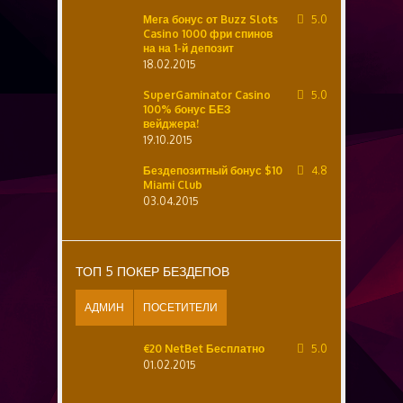
Мега бонус от Buzz Slots
5.0
Casino 1000 фри спинов
на на 1-й депозит
18.02.2015
SuperGaminator Casino
5.0
100% бонус БЕЗ
вейджера!
19.10.2015
Бездепозитный бонус $10
4.8
Miami Club
03.04.2015
ТОП 5 ПОКЕР БЕЗДЕПОВ
АДМИН
ПОСЕТИТЕЛИ
€20 NetBet Бесплатно
5.0
01.02.2015