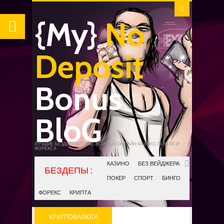
{My}
No
Deposit
Bonus
BloG
ЛУЧШИЕ БЕЗДЕПОЗИТНЫЕ БОНУСЫ ОНЛАЙН КАЗИНО, ПОКЕРА И
ФОРЕКСА
КАЗИНО
БЕЗ ВЕЙДЖЕРА
ПОКЕР
СПОРТ
БИНГО
ФОРЕКС
КРИПТА
КРИПТОВАЛЮТА