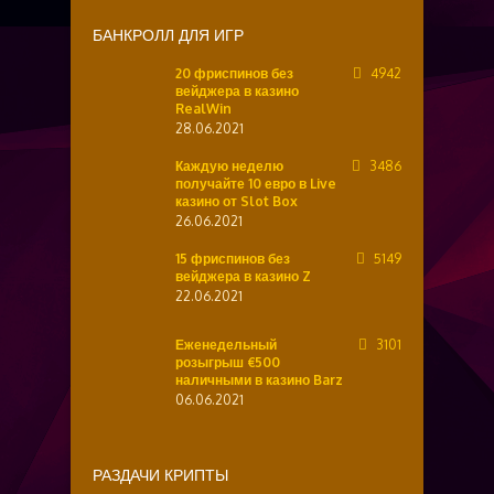
БАНКРОЛЛ ДЛЯ ИГР
20 фриспинов без
4942
вейджера в казино
RealWin
28.06.2021
Каждую неделю
3486
получайте 10 евро в Live
казино от Slot Box
26.06.2021
15 фриспинов без
5149
вейджера в казино Z
22.06.2021
Еженедельный
3101
розыгрыш €500
наличными в казино Barz
06.06.2021
РАЗДАЧИ КРИПТЫ