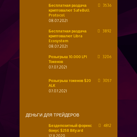
Бесплатная раздача
3536
криптовалют SafeBull
Protocol
08.07.2021
Бесплатная раздача
3892
криптовалют Libra
Ecosystem
08.07.2021
Розыгрыш 10.000 LPI
3206
Токенов
07.07.2021
Розыгрыш токенов $20
3057
ALK
07.07.2021
ДЕНЬГИ ДЛЯ ТРЕЙДЕРОВ
Бездепозитный форекс
4812
бонус $258 Bityard
17.11.2020