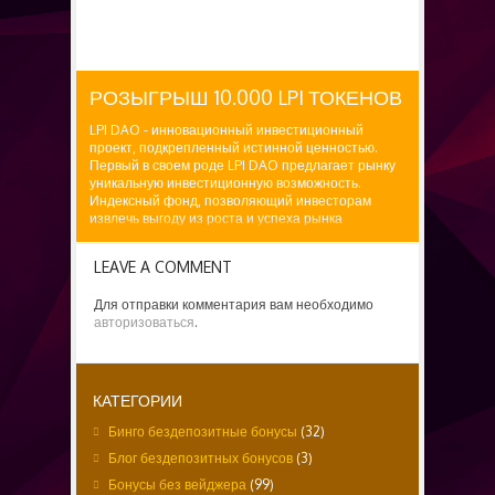
РОЗЫГРЫШ 10.000 LPI ТОКЕНОВ
LPI DAO - инновационный инвестиционный
проект, подкрепленный истинной ценностью.
Первый в своем роде LPI DAO предлагает рынку
уникальную инвестиционную возможность.
Индексный фонд, позволяющий инвесторам
извлечь выгоду из роста и успеха рынка
стартовых площадок самым простым и
эффективным...
LEAVE A COMMENT
Для отправки комментария вам необходимо
авторизоваться
.
КАТЕГОРИИ
Бинго бездепозитные бонусы
(32)
Блог бездепозитных бонусов
(3)
Бонусы без вейджера
(99)