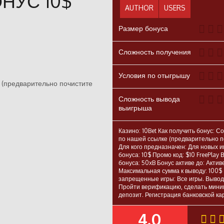
НУС 10$
AUTHOR
USERS
Размер бонуса
Сложность получения
Условия по отыгрышу
 (предварительно почистите
Сложность вывода
выигрыша
Казино: 10Bet Как получить бонус: С
по нашей ссылке (предварительно по
Для кого предназначен: Для новых и
бонуса: 10$ Промо код: $10 FreePlay
бонуса: 50xB Бонус активе до: Актив
Максимальная сумма к выводу: 100
запрещенные игры: Все игры. Вывод
Пройти верификацию, сделать мин
депозит. Регистрация банковской кар
4.0
SUMMARY