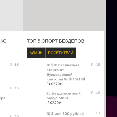
-mail Для
гроков.
сь по
сплатных
ЕКС
ТОП 5 СПОРТ БЕЗДЕПОВ
АДМИН
ПОСЕТИТЕЛИ
4.8
10 $/€ бесплатная
4.8
ставка от
Букмекерской
Конторы William Hill
04.02.2015
4.5
€5 Бездепозитный
4.8
ера
бонус MB24
12.02.2015
10 $ или 300 рублей
4.3
4.5