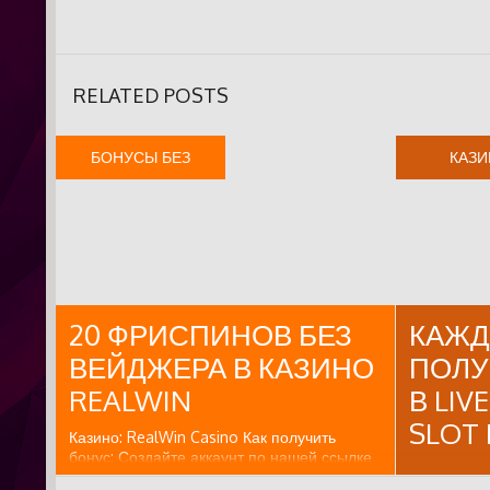
RELATED POSTS
БОНУСЫ БЕЗ
КАЗ
ВЕЙДЖЕРА
БЕЗДЕПО
БОН
20 ФРИСПИНОВ БЕЗ
КАЖД
ВЕЙДЖЕРА В КАЗИНО
ПОЛУ
REALWIN
В LIV
SLOT
Казино: RealWin Casino Как получить
бонус: Создайте аккаунт по нашей ссылке
Казино: Sl
(предварительно почистите куки). Должны
бонус: Соз