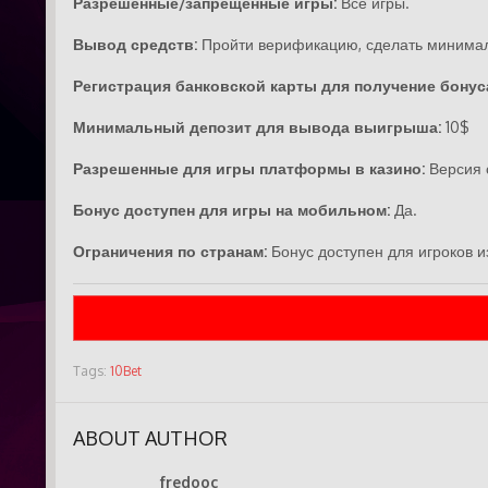
Разрешенные/запрещенные игры:
Все игры.
Вывод средств:
Пройти верификацию, сделать минимал
Регистрация банковской карты для получение бонус
Минимальный депозит для вывода выигрыша:
10$
Разрешенные для игры платформы в казино:
Версия 
Бонус доступен для игры на мобильном:
Да.
Ограничения по странам:
Бонус доступен для игроков и
Tags:
10Bet
ABOUT AUTHOR
fredooc