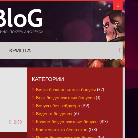
BloG
НО, ПОКЕРА И ФОРЕКСА
КРИПТА
КАТЕГОРИИ
Бинго бездепозитные бонусы
(32)
Блог бездепозитных бонусов
(3)
Бонусы без вейджера
(99)
Видео о бездепах
(6)
Казино бездепозитные бонусы
(813)
2130
Криптовалюта бесплатно
(173)
Покер бездепозитные бонусы
(15)