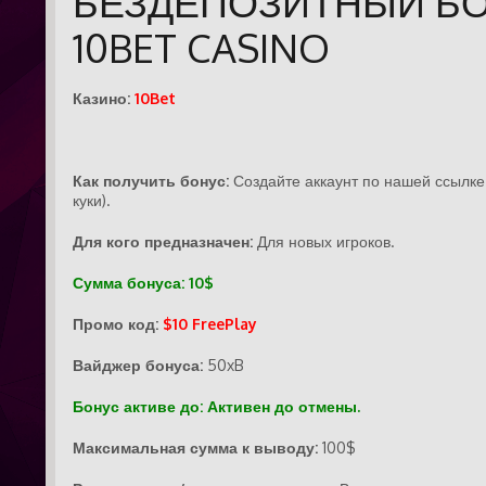
БЕЗДЕПОЗИТНЫЙ БО
10BET CASINO
Казино:
10Bet
Как получить бонус:
Создайте аккаунт по нашей ссылке
куки).
Для кого предназначен:
Для новых игроков.
Сумма бонуса: 10$
Промо код:
$10 FreePlay
Вайджер бонуса:
50xB
Бонус активе до: Активен до отмены.
Максимальная сумма к выводу:
100$