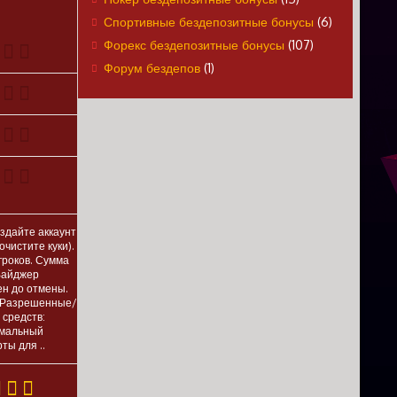
Спортивные бездепозитные бонусы
(6)
Форекс бездепозитные бонусы
(107)
Форум бездепов
(1)
оздайте аккаунт
чистите куки).
гроков. Сумма
 Вайджер
ен до отмены.
$ Разрешенные/
 средств:
имальный
ты для ..