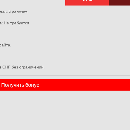
ьный депозит.
а:
Не требуется.
сайта.
з СНГ без ограничений.
Получить бонус