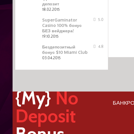
депозит
18.02.2015
SuperGaminator
5.0
Casino 100% бонус
БЕЗ вейджера!
19.10.2015
Бездепозитный
4.8
бонус $10 Miami Club
03.04.2015
{My}
No
БАНКРО
Deposit
Bonus