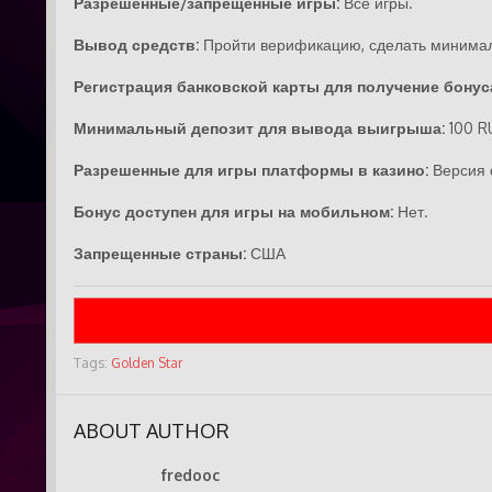
Разрешенные/запрещенные игры:
Все игры.
Вывод средств:
Пройти верификацию, сделать минимал
Регистрация банковской карты для получение бонус
Минимальный депозит для вывода выигрыша:
100 R
Разрешенные для игры платформы в казино:
Версия с
Бонус доступен для игры на мобильном:
Нет.
Запрещенные страны:
США
Tags:
Golden Star
ABOUT AUTHOR
fredooc