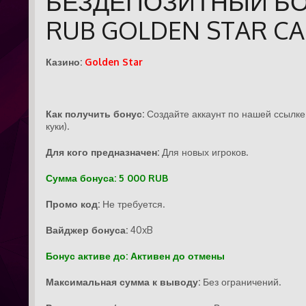
БЕЗДЕПОЗИТНЫЙ БО
RUB GOLDEN STAR CA
Казино:
Golden Star
Как получить бонус:
Создайте аккаунт по нашей ссылке
куки).
Для кого предназначен:
Для новых игроков.
Сумма бонуса: 5 000 RUB
Промо код:
Не требуется.
Вайджер бонуса:
40xB
Бонус активе до: Активен до отмены
Максимальная сумма к выводу:
Без ограничений.