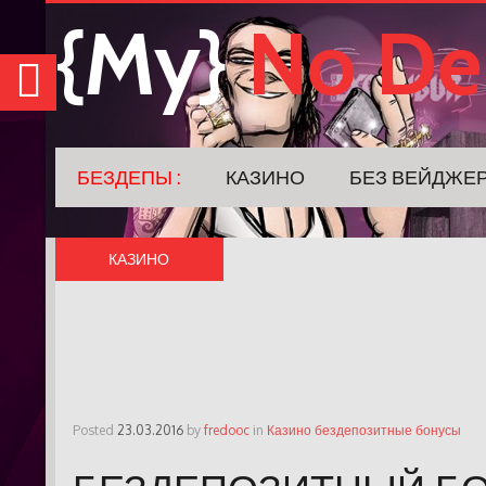
{My}
No De
КАЗИНО
БЕЗ ВЕЙДЖЕ
КАЗИНО
БЕЗДЕПОЗИТНЫЕ
БОНУСЫ
Posted
23.03.2016
by
fredooc
in
Казино бездепозитные бонусы