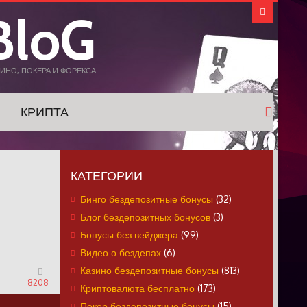
BloG
НО, ПОКЕРА И ФОРЕКСА
КРИПТА
КАТЕГОРИИ
Бинго бездепозитные бонусы
(32)
Блог бездепозитных бонусов
(3)
Бонусы без вейджера
(99)
Видео о бездепах
(6)
Казино бездепозитные бонусы
(813)
8208
Криптовалюта бесплатно
(173)
Покер бездепозитные бонусы
(15)