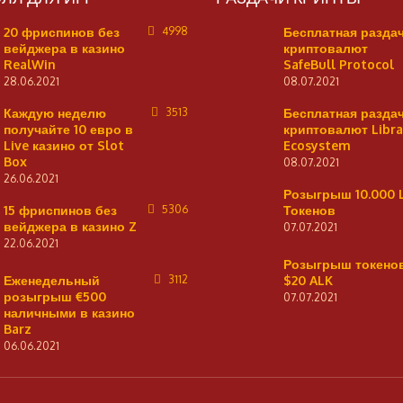
20 фриспинов без
4998
Бесплатная разда
вейджера в казино
криптовалют
RealWin
SafeBull Protocol
28.06.2021
08.07.2021
Каждую неделю
3513
Бесплатная разда
получайте 10 евро в
криптовалют Libra
Live казино от Slot
Ecosystem
Box
08.07.2021
26.06.2021
Розыгрыш 10.000 L
15 фриспинов без
5306
Токенов
вейджера в казино Z
07.07.2021
22.06.2021
Розыгрыш токено
Еженедельный
3112
$20 ALK
розыгрыш €500
07.07.2021
наличными в казино
Barz
06.06.2021