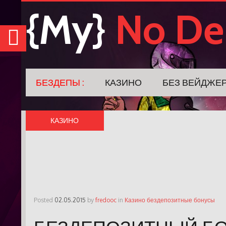
{My}
No De
КАЗИНО
БЕЗ ВЕЙДЖЕ
КАЗИНО
БЕЗДЕПОЗИТНЫЕ
БОНУСЫ
Posted
02.05.2015
by
fredooc
in
Казино бездепозитные бонусы