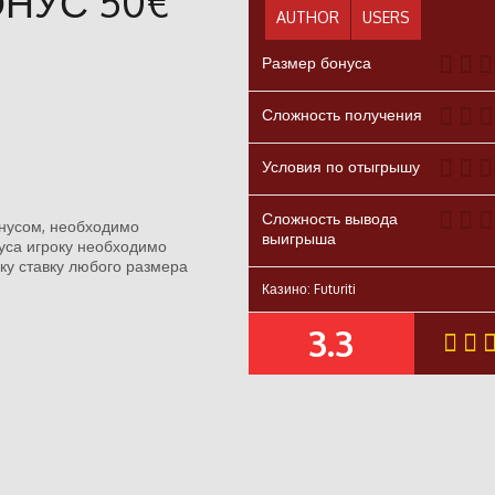
НУС 50€
AUTHOR
USERS
Размер бонуса
Сложность получения
Условия по отыгрышу
Сложность вывода
нусом, необходимо
выигрыша
уса игроку необходимо
ку ставку любого размера
Казино: Futuriti
3.3
SUMMARY