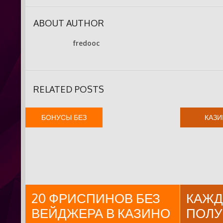
ABOUT AUTHOR
fredooc
RELATED POSTS
БОНУСЫ БЕЗ
КАЗ
ВЕЙДЖЕРА
БЕЗДЕПО
БОН
20 ФРИСПИНОВ БЕЗ
КАЖД
ВЕЙДЖЕРА В КАЗИНО
ПОЛУ