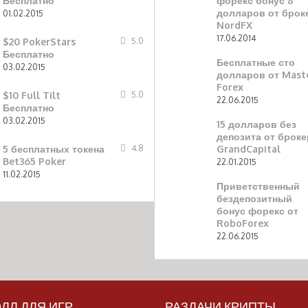
Бесплатно
форекс бонус 8
долларов от брок
01.02.2015
NordFX
17.06.2014
$20 PokerStars
5.0
Бесплатно
Бесплатные сто
03.02.2015
долларов от Mast
Forex
$10 Full Tilt
5.0
22.06.2015
Бесплатно
03.02.2015
15 долларов без
депозита от броке
5 бесплатных токена
4.8
GrandCapital
Bet365 Poker
22.01.2015
11.02.2015
Приветственный
бездепозитный
бонус форекс от
RoboForex
22.06.2015
ЛЛ ДЛЯ ИГР
РАЗДАЧИ КРИПТЫ