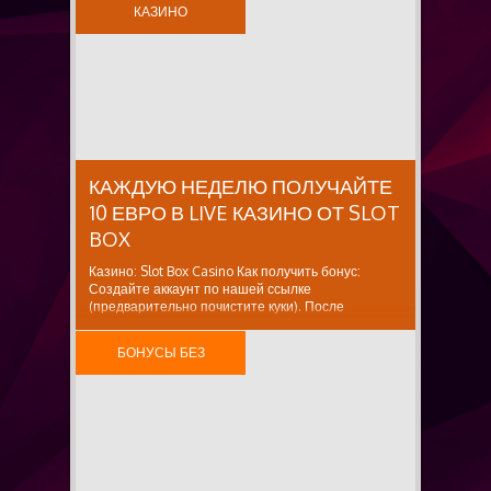
предназначен: Для новых игроков. Сумма...
КАЗИНО
БЕЗДЕПОЗИТНЫЕ
БОНУСЫ
КАЖДУЮ НЕДЕЛЮ ПОЛУЧАЙТЕ
10 ЕВРО В LIVE КАЗИНО ОТ SLOT
BOX
Казино: Slot Box Casino Как получить бонус:
Создайте аккаунт по нашей ссылке
(предварительно почистите куки). После
регистрации и подтверждения e-mail Для кого
предназначен: Для новых игроков. Сумма бонуса:
БОНУСЫ БЕЗ
Внесите депозит в размере 50+ евро, затем
сделайте ставку на общую сумму 200...
ВЕЙДЖЕРА