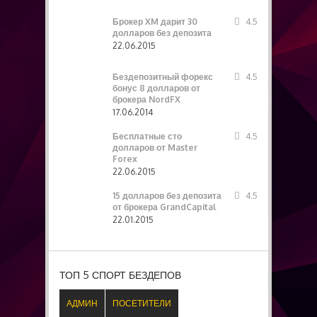
Брокер XM дарит 30
4.5
долларов без депозита
22.06.2015
Бездепозитный форекс
4.5
бонус 8 долларов от
брокера NordFX
17.06.2014
Бесплатные сто
4.5
долларов от Master
Forex
22.06.2015
15 долларов без депозита
4.5
от брокера GrandCapital
22.01.2015
ТОП 5 СПОРТ БЕЗДЕПОВ
АДМИН
ПОСЕТИТЕЛИ