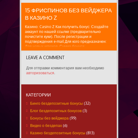
15 ФРИСПИНОВ БЕЗ ВЕЙДЖЕРА
В КАЗИНО Z
Казино: Casino Z Как получить бонус: Создайте
аккаунт по нашей ссылке (предварительно
почистите куки). После регистрации и
подтверждения e-mail Для кого предназначен:
Для новых игроков. Сумма бонуса:
Зарегистрируйтесь по нашей ссылке и получите
15 бесплатных спинов. Сразу после...
LEAVE A COMMENT
Для отправки комментария вам необходимо
авторизоваться
.
КАТЕГОРИИ
Бинго бездепозитные бонусы
(32)
Блог бездепозитных бонусов
(3)
Бонусы без вейджера
(99)
Видео о бездепах
(6)
Казино бездепозитные бонусы
(813)