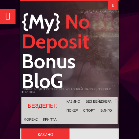
{My}
No
Deposit
Bonus
BloG
ЛУЧШИЕ БЕЗДЕПОЗИТНЫЕ БОНУСЫ ОНЛАЙН КАЗИНО, ПОКЕРА И
ФОРЕКСА
КАЗИНО
БЕЗ ВЕЙДЖЕРА
ПОКЕР
СПОРТ
БИНГО
ФОРЕКС
КРИПТА
КАЗИНО