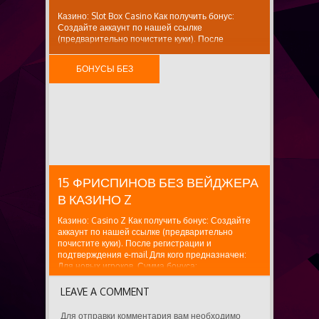
Казино: Slot Box Casino Как получить бонус:
Создайте аккаунт по нашей ссылке
(предварительно почистите куки). После
регистрации и подтверждения e-mail Для кого
предназначен: Для новых игроков. Сумма бонуса:
БОНУСЫ БЕЗ
Внесите депозит в размере 50+ евро, затем
сделайте ставку на общую сумму 200...
ВЕЙДЖЕРА
15 ФРИСПИНОВ БЕЗ ВЕЙДЖЕРА
В КАЗИНО Z
Казино: Casino Z Как получить бонус: Создайте
аккаунт по нашей ссылке (предварительно
почистите куки). После регистрации и
подтверждения e-mail Для кого предназначен:
Для новых игроков. Сумма бонуса:
Зарегистрируйтесь по нашей ссылке и получите
15 бесплатных спинов. Сразу после...
LEAVE A COMMENT
Для отправки комментария вам необходимо