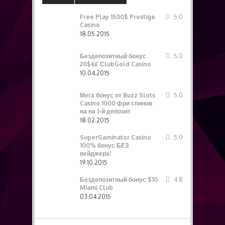
Free Play 1500$ Prestige
5.0
Casino
18.05.2015
Бездепозитный бонус
5.0
20$€£ СlubGold Casino
10.04.2015
Мега бонус от Buzz Slots
5.0
Casino 1000 фри спинов
на на 1-й депозит
18.02.2015
SuperGaminator Casino
5.0
100% бонус БЕЗ
вейджера!
19.10.2015
Бездепозитный бонус $10
4.8
Miami Club
03.04.2015