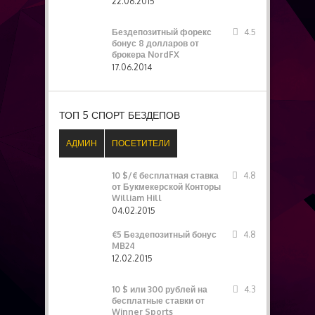
22.06.2015
Бездепозитный форекс
4.5
бонус 8 долларов от
брокера NordFX
17.06.2014
ТОП 5 СПОРТ БЕЗДЕПОВ
АДМИН
ПОСЕТИТЕЛИ
10 $/€ бесплатная ставка
4.8
от Букмекерской Конторы
William Hill
04.02.2015
€5 Бездепозитный бонус
4.8
MB24
12.02.2015
10 $ или 300 рублей на
4.3
бесплатные ставки от
Winner Sports