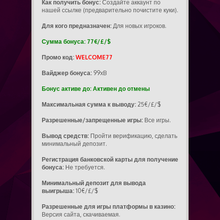
Как получить бонус:
Создайте аккаунт по
нашей ссылке (предварительно почистите куки).
Для кого предназначен:
Для новых игроков.
Сумма бонуса: 77€/£/$
Промо код:
WELCOME77
Вайджер бонуса:
99xB
Бонус активе до: Активен до отмены
Максимальная сумма к выводу:
25€/£/$
Разрешенные/запрещенные игры:
Все игры.
Вывод средств:
Пройти верификацию, сделать
минимальный депозит.
Регистрация банковской карты для получение
бонуса:
Не требуется.
Минимальный депозит для вывода
выигрыша:
10€/£/$
Разрешенные для игры платформы в казино:
Версия сайта, скачиваемая.