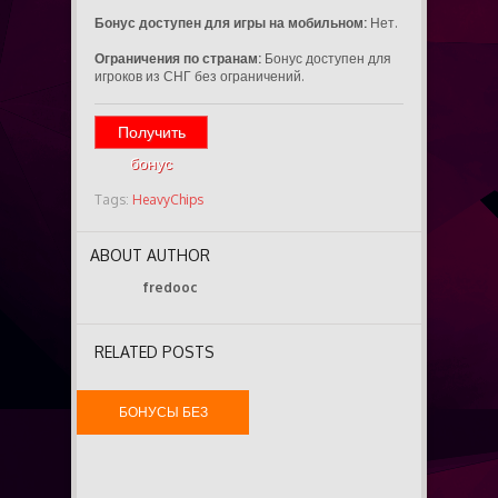
Бонус доступен для игры на мобильном:
Нет.
Ограничения по странам:
Бонус доступен для
игроков из СНГ без ограничений.
Получить
бонус
Tags:
HeavyChips
ABOUT AUTHOR
fredooc
RELATED POSTS
БОНУСЫ БЕЗ
ВЕЙДЖЕРА