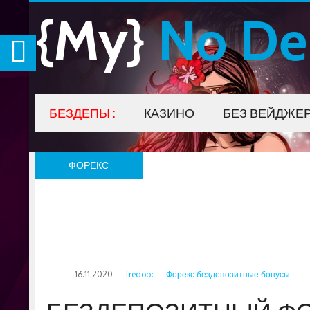
{My}
No De
КАЗИНО
БЕЗ ВЕЙДЖЕ
ФОРЕКС
БЕЗДЕПОЗИТНЫЕ
БОНУСЫ
Posted
16.11.2020
by
fredooc
in
Форекс бездепозитные бонусы