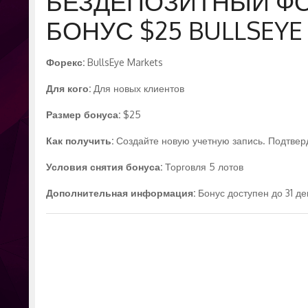
БЕЗДЕПОЗИТНЫЙ Ф
БОНУС $25 BULLSEYE
Форекс:
BullsEye Markets
Для кого:
Для новых клиентов
Размер бонуса:
$25
Как получить:
Создайте новую учетную запись. Подтвер
Условия снятия бонуса:
Торговля 5 лотов
Дополнительная информация:
Бонус доступен до 31 де