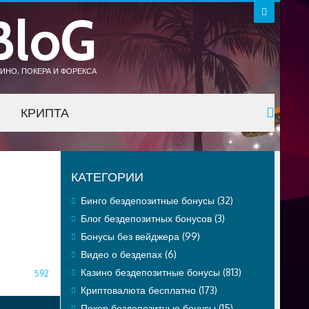
BloG
НО, ПОКЕРА И ФОРЕКСА
КРИПТА
КАТЕГОРИИ
Бинго бездепозитные бонусы
(32)
Блог бездепозитных бонусов
(3)
Бонусы без вейджера
(99)
Видео о бездепах
(6)
Казино бездепозитные бонусы
(813)
592
Криптовалюта бесплатно
(173)
Покер бездепозитные бонусы
(15)