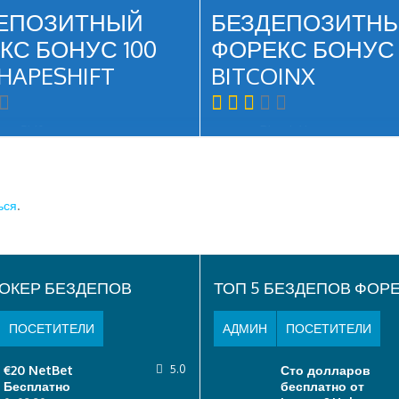
ЕПОЗИТНЫЙ
БЕЗДЕПОЗИТН
КС БОНУС 100
ФОРЕКС БОНУС 
HAPESHIFT
BITCOINX
apeShift Для кого: Для новых
Форекс: BitcoinX Для кого: Для 
азмер бонуса: 100 FOX Как
клиентов Размер бонуса: $15 Ка
Регистрация учетной записи.
Регистрация учетной записи. У
ичности. Подключите кошелек к
снятия бонуса: Применяются 
 аппаратный кошелек на веб-
условия. Дополнительная инфо
ься
.
овия снятия бонуса:
Бонус доступен до 31 декабря, 
ся общие условия.
ьная информация: Бонус...
ПОКЕР БЕЗДЕПОВ
ТОП 5 БЕЗДЕПОВ ФОР
ПОСЕТИТЕЛИ
АДМИН
ПОСЕТИТЕЛИ
€20 NetBet
5.0
Сто долларов
Бесплатно
бесплатно от