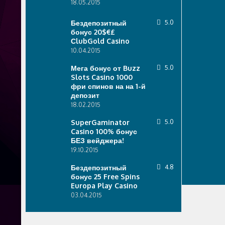
18.05.2015
Бездепозитный
5.0
бонус 20$€£
СlubGold Casino
10.04.2015
Мега бонус от Buzz
5.0
Slots Casino 1000
фри спинов на на 1-й
депозит
18.02.2015
SuperGaminator
5.0
Casino 100% бонус
БЕЗ вейджера!
19.10.2015
Бездепозитный
4.8
бонус 25 Free Spins
Europa Play Casino
03.04.2015