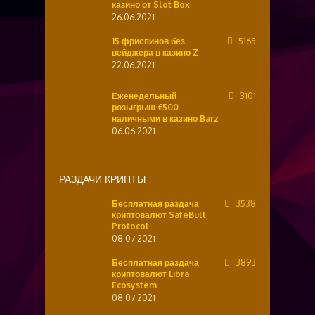
казино от Slot Box
26.06.2021
15 фриспинов без
5165
вейджера в казино Z
22.06.2021
Еженедельный
3101
розыгрыш €500
наличными в казино Barz
06.06.2021
РАЗДАЧИ КРИПТЫ
Бесплатная раздача
3538
криптовалют SafeBull
Protocol
08.07.2021
Бесплатная раздача
3893
криптовалют Libra
Ecosystem
08.07.2021