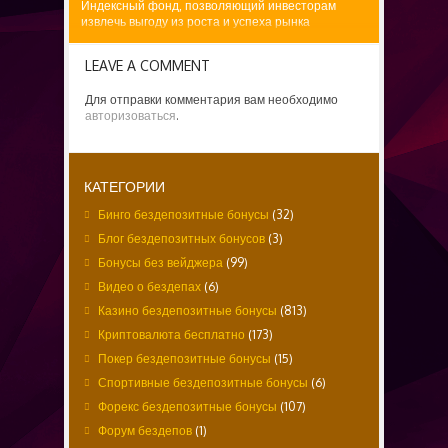
Индексный фонд, позволяющий инвесторам
извлечь выгоду из роста и успеха рынка
стартовых площадок самым простым и
эффективным...
LEAVE A COMMENT
Для отправки комментария вам необходимо
авторизоваться
.
КАТЕГОРИИ
Бинго бездепозитные бонусы
(32)
Блог бездепозитных бонусов
(3)
Бонусы без вейджера
(99)
Видео о бездепах
(6)
Казино бездепозитные бонусы
(813)
Криптовалюта бесплатно
(173)
Покер бездепозитные бонусы
(15)
Спортивные бездепозитные бонусы
(6)
Форекс бездепозитные бонусы
(107)
Форум бездепов
(1)