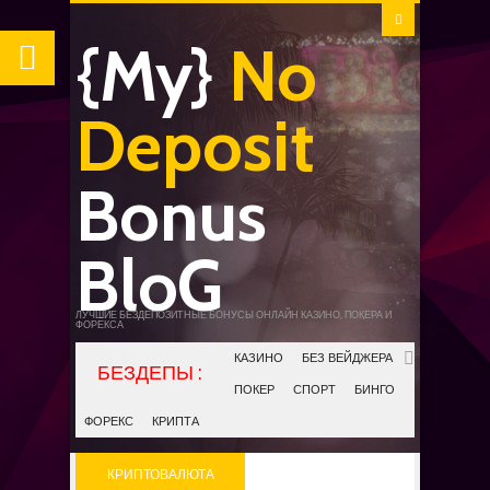
{My}
No
Deposit
Bonus
BloG
ЛУЧШИЕ БЕЗДЕПОЗИТНЫЕ БОНУСЫ ОНЛАЙН КАЗИНО, ПОКЕРА И
ФОРЕКСА
КАЗИНО
БЕЗ ВЕЙДЖЕРА
ПОКЕР
СПОРТ
БИНГО
ФОРЕКС
КРИПТА
КРИПТОВАЛЮТА