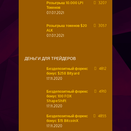
Розыгрыш 10.000 LPI
3207
Токенов
07.07.2021
Розыгрыш токенов $20
3057
ALK
07.07.2021
ДЕНЬГИ ДЛЯ ТРЕЙДЕРОВ
Бездепозитный форекс
4812
бонус $258 Bityard
17.11.2020
Бездепозитный форекс
4910
бонус 100 FOX
ShapeShift
17.11.2020
Бездепозитный форекс
4855
бонус $15 BitcoinX
17.11.2020