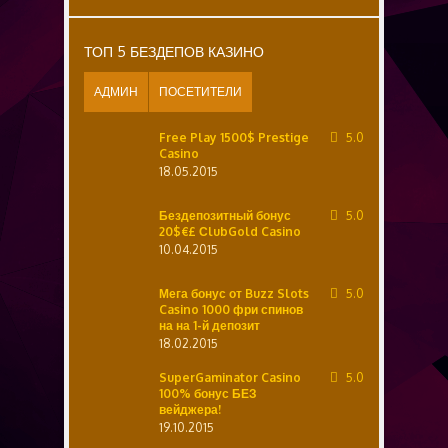
ТОП 5 БЕЗДЕПОВ КАЗИНО
АДМИН
ПОСЕТИТЕЛИ
Free Play 1500$ Prestige
5.0
Casino
18.05.2015
Бездепозитный бонус
5.0
20$€£ СlubGold Casino
10.04.2015
Мега бонус от Buzz Slots
5.0
Casino 1000 фри спинов
на на 1-й депозит
18.02.2015
SuperGaminator Casino
5.0
100% бонус БЕЗ
вейджера!
19.10.2015