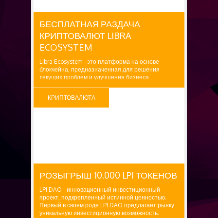
БЕСПЛАТНАЯ РАЗДАЧА
КРИПТОВАЛЮТ LIBRA
ECOSYSTEM
Libra Ecosystem - это платформа на основе
блокчейна, предназначенная для решения
текущих проблем и улучшения бизнеса
электронной коммерции. Заявленная награда: 50
LC ($25) Как получить: 1. Посетите Airdrop форму.
КРИПТОВАЛЮТА
БЕСПЛАТНО
РОЗЫГРЫШ 10.000 LPI ТОКЕНОВ
LPI DAO - инновационный инвестиционный
проект, подкрепленный истинной ценностью.
Первый в своем роде LPI DAO предлагает рынку
уникальную инвестиционную возможность.