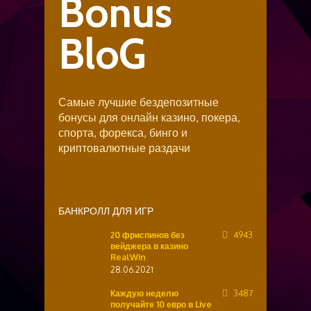
Bonus
BloG
Самые лучшие бездепозитные
бонусы для онлайн казино, покера,
спорта, форекса, бинго и
криптовалютные раздачи
БАНКРОЛЛ ДЛЯ ИГР
20 фриспинов без
4943
вейджера в казино
RealWin
28.06.2021
Каждую неделю
3487
получайте 10 евро в Live