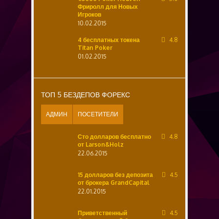
Фриролл для Новых
Игроков
10.02.2015
4 бесплатных токена
4.8
Titan Poker
01.02.2015
ТОП 5 БЕЗДЕПОВ ФОРЕКС
АДМИН
ПОСЕТИТЕЛИ
Сто долларов бесплатно
4.8
от Larson&Holz
22.06.2015
15 долларов без депозита
4.5
от брокера GrandCapital
22.01.2015
Приветственный
4.5