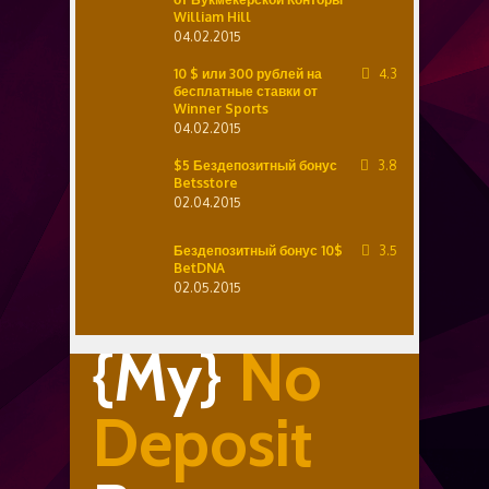
William Hill
04.02.2015
10 $ или 300 рублей на
4.3
бесплатные ставки от
Winner Sports
04.02.2015
$5 Бездепозитный бонус
3.8
Betsstore
02.04.2015
Бездепозитный бонус 10$
3.5
BetDNA
02.05.2015
{My}
No
Deposit