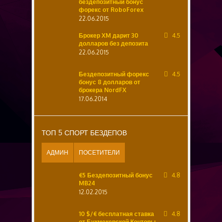
бездепозитный бонус
форекс от RoboForex
22.06.2015
Брокер XM дарит 30
4.5
долларов без депозита
22.06.2015
Бездепозитный форекс
4.5
бонус 8 долларов от
брокера NordFX
17.06.2014
ТОП 5 СПОРТ БЕЗДЕПОВ
АДМИН
ПОСЕТИТЕЛИ
€5 Бездепозитный бонус
4.8
MB24
12.02.2015
10 $/€ бесплатная ставка
4.8
от Букмекерской Конторы