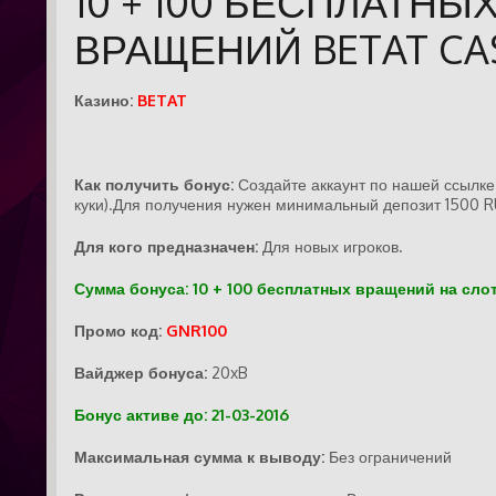
10 + 100 БЕСПЛАТНЫ
ВРАЩЕНИЙ BETAT CA
Казино:
BETAT
Как получить бонус:
Создайте аккаунт по нашей ссылке
куки).Для получения нужен минимальный депозит 1500 
Для кого предназначен:
Для новых игроков.
Сумма бонуса: 10 + 100 бесплатных вращений на сло
Промо код:
GNR100
Вайджер бонуса:
20xB
Бонус активе до: 21-03-2016
Максимальная сумма к выводу:
Без ограничений