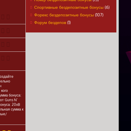
Спортивные бездепозитные бонусы
(6)
Форекс бездепозитные бонусы
(107)
Форум бездепов
(1)
Создайте
тельно
н
 кого
умма бонуса:
от Guns N’
онуса: 20xB
альная сумма к
ные/