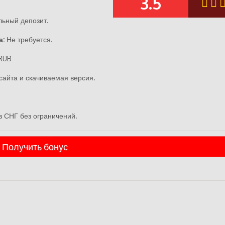
3.5
SUMMARY
ьный депозит.
а:
Не требуется.
RUB
айта и скачиваемая версия.
з СНГ без ограничений.
Получить бонус