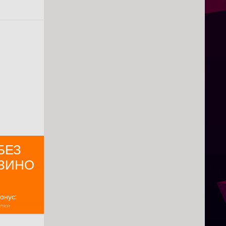
БЕЗ
АЗИНО
онус:
лке
). После
-mail Для