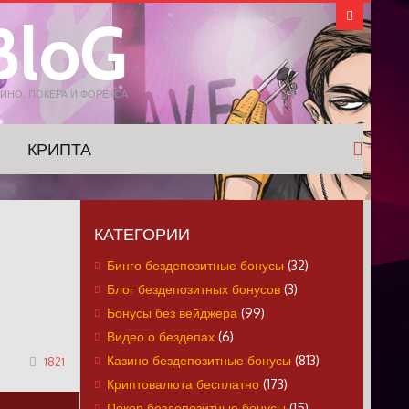
BloG
НО, ПОКЕРА И ФОРЕКСА
КРИПТА
КАТЕГОРИИ
Бинго бездепозитные бонусы
(32)
Блог бездепозитных бонусов
(3)
Бонусы без вейджера
(99)
Видео о бездепах
(6)
Казино бездепозитные бонусы
(813)
1821
Криптовалюта бесплатно
(173)
Покер бездепозитные бонусы
(15)