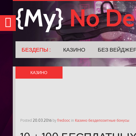
{My}
No De
КАЗИНО
БЕЗ ВЕЙДЖЕ
КАЗИНО
БЕЗДЕПОЗИТНЫЕ
БОНУСЫ
Posted
20.03.2016
by
fredooc
in
Казино бездепозитные бонусы